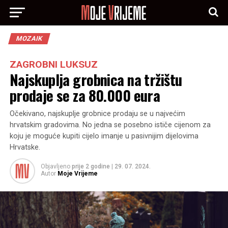
MOZAIK
ZAGROBNI LUKSUZ
Najskuplja grobnica na tržištu
prodaje se za 80.000 eura
Očekivano, najskuplje grobnice prodaju se u najvećim
hrvatskim gradovima. No jedna se posebno ističe cijenom za
koju je moguće kupiti cijelo imanje u pasivnijim dijelovima
Hrvatske.
Objavljeno
prije 2 godine
|
29. 07. 2024.
Autor
Moje Vrijeme