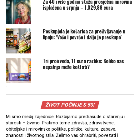
Za 40 i više godina staža prosječna mirovina
isplaćena u srpnju – 1.029,88 eura
Poskupjela je košarica za preživljavanje u
lipnju: ‘Voće i povrće i dalje je preskupo’
Tri proizvoda, 11 eura razlike: Koliko nas
nepažnja može koštati?
.
ŽIVOT POČINJE S 50!
Mi smo medij zajednice. Razbijamo predrasude o starenju i
starosti – živimo. Pratimo teme zdravlja, zdravstvene,
obiteljske i mirovinske politike, politike, kulture, zabave,
znanosti i životnog stila. Želimo vas ohrabriti, povezati i