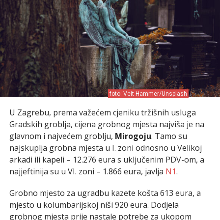
foto: Veit Hammer/Unsplash
U Zagrebu, prema važećem cjeniku tržišnih usluga
Gradskih groblja, cijena grobnog mjesta najviša je na
glavnom i najvećem groblju,
Mirogoju
. Tamo su
najskuplja grobna mjesta u I. zoni odnosno u Velikoj
arkadi ili kapeli – 12.276 eura s uključenim PDV-om, a
najjeftinija su u VI. zoni – 1.866 eura, javlja
N1
.
Grobno mjesto za ugradbu kazete košta 613 eura, a
mjesto u kolumbarijskoj niši 920 eura. Dodjela
grobnog mjesta prije nastale potrebe za ukopom