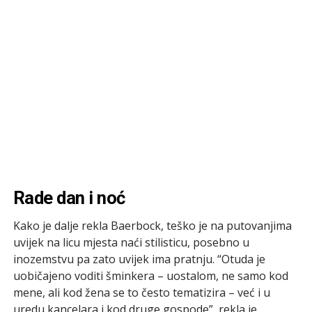
Rade dan i noć
Kako je dalje rekla Baerbock, teško je na putovanjima
uvijek na licu mjesta naći stilisticu, posebno u
inozemstvu pa zato uvijek ima pratnju. “Otuda je
uobičajeno voditi šminkera – uostalom, ne samo kod
mene, ali kod žena se to često tematizira – već i u
uredu kancelara i kod druge gospode”, rekla je