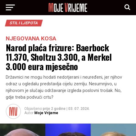
STIL I LJEPOTA
NJEGOVANA KOSA
Narod plaća frizure: Baerbock
11.370, Sholtzu 3.300, a Merkel
3.000 eura mjesečno
Državnici ne mogu hodati nedotjerani i neuređeni, jer njihov
odraz u ogledalu predstavlja cijelu zemlju. Nesumnjivo, u
njihovom je slučaju održavanje izgleda poslovni trošak. No,
gdje treba podvući crtu?
Objavljeno
prije 2 godine
|
03. 07. 2024.
Autor
Moje Vrijeme