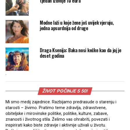
tjedan izdvoje 10 eura
Modne laži u koje žene još uvijek vjeruju,
jedna apsurdnija od druge
Draga Ksenija: Baka nosi kečke kao da joj je
deset godina
.
ŽIVOT POČINJE S 50!
Mi smo medij zajednice. Razbijamo predrasude o starenju i
starosti – živimo. Pratimo teme zdravlja, zdravstvene,
obiteljske i mirovinske politike, politike, kulture, zabave,
znanosti i životnog stila. Želimo vas ohrabriti, povezati i
inspirirati kako biste zdravije i aktivnije uživali u životu.