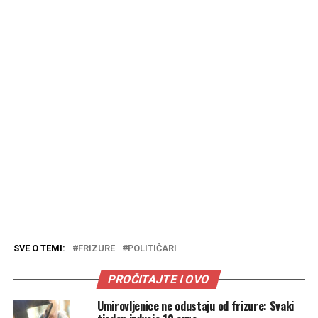
SVE O TEMI:
FRIZURE
POLITIČARI
PROČITAJTE I OVO
Umirovljenice ne odustaju od frizure: Svaki