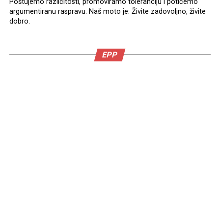
Poštujemo različitosti, promoviramo toleranciju i potičemo
argumentiranu raspravu. Naš moto je: Živite zadovoljno, živite
dobro.
EPP