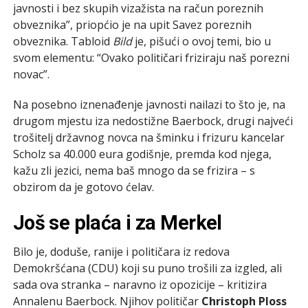
javnosti i bez skupih vizažista na račun poreznih
obveznika”, priopćio je na upit Savez poreznih
obveznika. Tabloid
Bild
je, pišući o ovoj temi, bio u
svom elementu: “Ovako političari friziraju naš porezni
novac”.
Na posebno iznenađenje javnosti nailazi to što je, na
drugom mjestu iza nedostižne Baerbock, drugi najveći
trošitelj državnog novca na šminku i frizuru kancelar
Scholz sa 40.000 eura godišnje, premda kod njega,
kažu zli jezici, nema baš mnogo da se frizira – s
obzirom da je gotovo ćelav.
Još se plaća i za Merkel
Bilo je, doduše, ranije i političara iz redova
Demokršćana (CDU) koji su puno trošili za izgled, ali
sada ova stranka – naravno iz opozicije – kritizira
Annalenu Baerbock. Njihov političar
Christoph Ploss