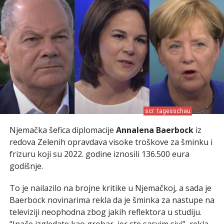
scr: tagesschau
Njemačka šefica diplomacije
Annalena Baerbock
iz
redova Zelenih opravdava visoke troškove za šminku i
frizuru koji su 2022. godine iznosili 136.500 eura
godišnje.
To je nailazilo na brojne kritike u Njemačkoj, a sada je
Baerbock novinarima rekla da je šminka za nastupe na
televiziji neophodna zbog jakih reflektora u studiju.
“Inače izgledate kao grobar, jer ste sasvim sivi”, rekla