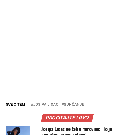
SVE O TEMI:
JOSIPA LISAC
SUNČANJE
PROČITAJTE I OVO
Josipa Lisac ne želi u mirovinu: ‘To je
smiješno, jezivo i glupo’