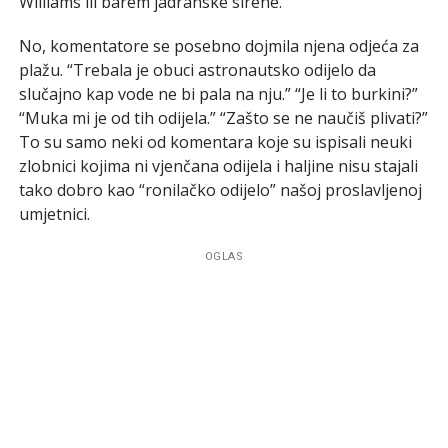
Williams ili barem jadranske sirene.
No, komentatore se posebno dojmila njena odjeća za
plažu. “Trebala je obuci astronautsko odijelo da
slučajno kap vode ne bi pala na nju.” “Je li to burkini?”
“Muka mi je od tih odijela.” “Zašto se ne naučiš plivati?”
To su samo neki od komentara koje su ispisali neuki
zlobnici kojima ni vjenčana odijela i haljine nisu stajali
tako dobro kao “ronilačko odijelo” našoj proslavljenoj
umjetnici.
OGLAS