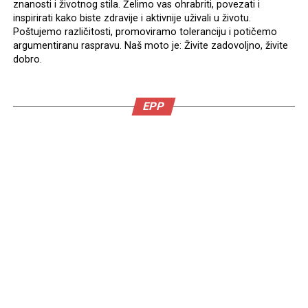
znanosti i životnog stila. Želimo vas ohrabriti, povezati i
inspirirati kako biste zdravije i aktivnije uživali u životu.
Poštujemo različitosti, promoviramo toleranciju i potičemo
argumentiranu raspravu. Naš moto je: Živite zadovoljno, živite
dobro.
EPP