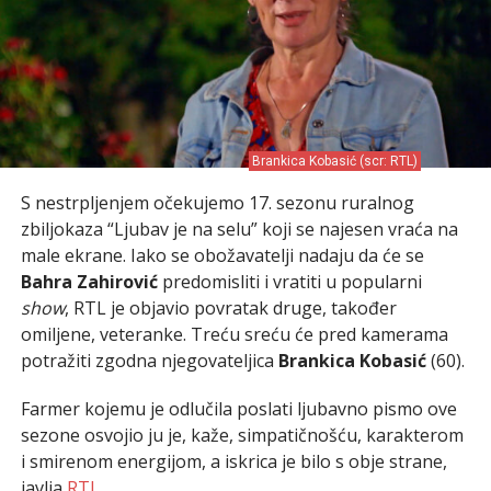
Brankica Kobasić (scr: RTL)
S nestrpljenjem očekujemo 17. sezonu ruralnog
zbiljokaza “Ljubav je na selu” koji se najesen vraća na
male ekrane. Iako se obožavatelji nadaju da će se
Bahra Zahirović
predomisliti i vratiti u popularni
show
, RTL je objavio povratak druge, također
omiljene, veteranke. Treću sreću će pred kamerama
potražiti zgodna njegovateljica
Brankica Kobasić
(60).
Farmer kojemu je odlučila poslati ljubavno pismo ove
sezone osvojio ju je, kaže, simpatičnošću, karakterom
i smirenom energijom, a iskrica je bilo s obje strane,
javlja
RTL
.