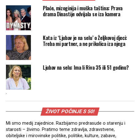
Plaće, mizoginija i muška taština: Prava
drama Dinastije odvijala se iza kamera
Kata iz ‘Ljubav je na selu’ o Željkovoj djeci:
Treba mi partner, a ne prikolica iza njega
Ljubav na selu: Ima li Riva 35 ili 51 godinu?
.
ŽIVOT POČINJE S 50!
Mi smo medij zajednice. Razbijamo predrasude o starenju i
starosti – živimo. Pratimo teme zdravlja, zdravstvene,
obiteljske i mirovinske politike, politike, kulture, zabave,