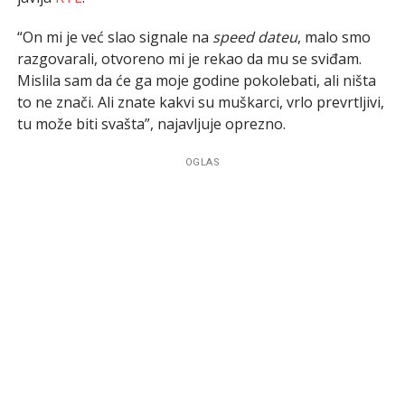
“On mi je već slao signale na
speed dateu
, malo smo
razgovarali, otvoreno mi je rekao da mu se sviđam.
Mislila sam da će ga moje godine pokolebati, ali ništa
to ne znači. Ali znate kakvi su muškarci, vrlo prevrtljivi,
tu može biti svašta”, najavljuje oprezno.
OGLAS