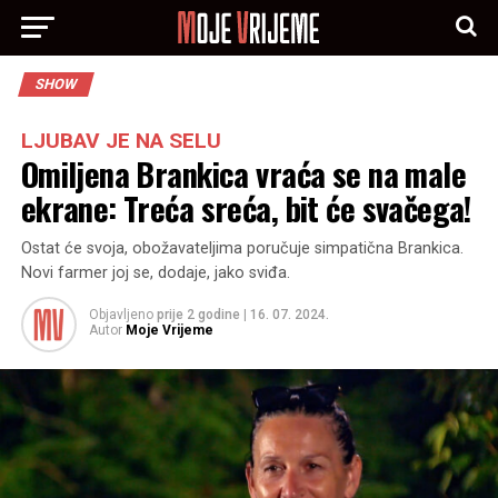
SHOW
LJUBAV JE NA SELU
Omiljena Brankica vraća se na male
ekrane: Treća sreća, bit će svačega!
Ostat će svoja, obožavateljima poručuje simpatična Brankica.
Novi farmer joj se, dodaje, jako sviđa.
Objavljeno
prije 2 godine
|
16. 07. 2024.
Autor
Moje Vrijeme