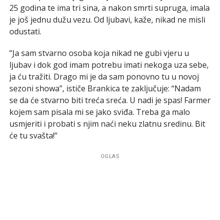
25 godina te ima tri sina, a nakon smrti supruga, imala
je još jednu dužu vezu. Od ljubavi, kaže, nikad ne misli
odustati.
“Ja sam stvarno osoba koja nikad ne gubi vjeru u
ljubav i dok god imam potrebu imati nekoga uza sebe,
ja ću tražiti. Drago mi je da sam ponovno tu u novoj
sezoni showa”, ističe Brankica te zaključuje: “Nadam
se da će stvarno biti treća sreća. U nadi je spas! Farmer
kojem sam pisala mi se jako sviđa. Treba ga malo
usmjeriti i probati s njim naći neku zlatnu sredinu. Bit
će tu svašta!”
OGLAS