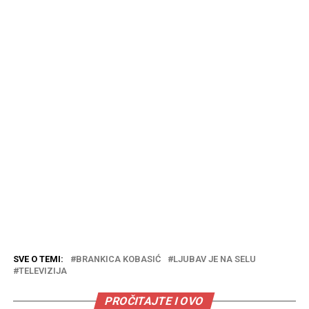
SVE O TEMI:
BRANKICA KOBASIĆ
LJUBAV JE NA SELU
TELEVIZIJA
PROČITAJTE I OVO