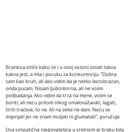
Brankica ističe kako će i u ovoj sezoni ostati takva
kakva jest, a ima i poruku za konkurenciju. “Dobra
sam kao kruh, ali ako vidim da je netko bezobrazan,
onda pucam. Nisam ljubomorna, ali ne volim
podbadanja. Ako vidim da trza na mene, volim se
boriti, ali neću pritom nikog omalovažavati, lagati,
širiti tračeve, to ne. Ali na sebe ne dam. Neću se
mijenjati jer ne znam muljati ni glumatati”, poručuje.
Ova simpatična njegovateljica u sretnom je braku bila