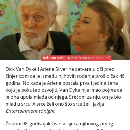
Dick Van Dyke i Arlene Silver (scr: Youtube)
Dick Van Dyke i Arlene Silver ne zatvaraju oči pred
činjenicom da je između njihovih rođenja prošlo čak 46
godina. No kada je Arlene postala prva i jedina žena
koju je pokušao osvojiti, Van Dyke nije imao pojma da
je ona upola mlađa od njega. Srećom za nju, on je bio
mlad u srcu. A srce želi ono što srce želi, javlja
Entertainment tonight
.
Živahni 98-godišnjak živo se sjeća njihovog prvog