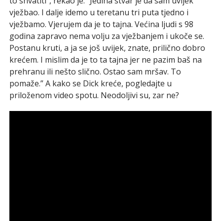
to shvatiti”, rekao je. “Jedina stvar je da sam uvijek
vježbao. I dalje idemo u teretanu tri puta tjedno i
vježbamo. Vjerujem da je to tajna. Većina ljudi s 98
godina zapravo nema volju za vježbanjem i ukoče se.
Postanu kruti, a ja se još uvijek, znate, prilično dobro
krećem. I mislim da je to ta tajna jer ne pazim baš na
prehranu ili nešto slično. Ostao sam mršav. To
pomaže.” A kako se Dick kreće, pogledajte u
priloženom video spotu. Neodoljivi su, zar ne?