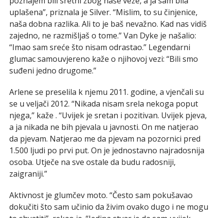
poznajem bili sretni zbog naše veze, a ja sam bila
uplašena”, priznala je Silver. “Mislim, to su činjenice,
naša dobna razlika. Ali to je baš nevažno. Kad nas vidiš
zajedno, ne razmišljaš o tome.” Van Dyke je našalio:
“Imao sam sreće što nisam odrastao.” Legendarni
glumac samouvjereno kaže o njihovoj vezi: “Bili smo
suđeni jedno drugome.”
Arlene se preselila k njemu 2011. godine, a vjenčali su
se u veljači 2012. “Nikada nisam srela nekoga poput
njega,” kaže . “Uvijek je sretan i pozitivan. Uvijek pjeva,
a ja nikada ne bih pjevala u javnosti. On me natjerao
da pjevam. Natjerao me da pjevam na pozornici pred
1.500 ljudi po prvi put. On je jednostavno najradosnija
osoba. Utječe na sve ostale da budu radosniji,
zaigraniji.”
Aktivnost je glumčev moto. “Često sam pokušavao
dokučiti što sam učinio da živim ovako dugo i ne mogu