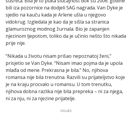
susreta. Bila je to puka slučajnost dok su 2006. godine
bili iza pozornice na dodjeli SAG nagrada. Van Dyke je
sjedio na kauču kada je Arlene ušla u njegovo
vidokrug. Izgledala je kao da je sišla sa stranica
glamuroznog modnog žurnala. Bio je zapanjen
njezinom ljepotom, toliko da je učinio nešto što nikada
prije nije.
“Nikada u životu nisam prišao nepoznatoj ženi,”
prisjetio se Van Dyke. “Nisam imao pojma da je upola
mlađa od mene. Prekrasna je bila.” No, njihova
romansa nije bila trenutna. Razvili su prijateljstvo koje
je na kraju procvalo u romansu. U tom trenutku,
njihova dobna razlika nije bila prepreka – ni za njega,
ni za nju, ni za njezine prijatelje.
OGLAS