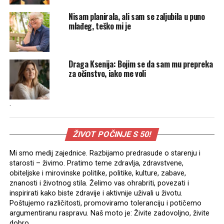
Nisam planirala, ali sam se zaljubila u puno
mlađeg, teško mi je
Draga Ksenija: Bojim se da sam mu prepreka
za očinstvo, iako me voli
.
ŽIVOT POČINJE S 50!
Mi smo medij zajednice. Razbijamo predrasude o starenju i
starosti – živimo. Pratimo teme zdravlja, zdravstvene,
obiteljske i mirovinske politike, politike, kulture, zabave,
znanosti i životnog stila. Želimo vas ohrabriti, povezati i
inspirirati kako biste zdravije i aktivnije uživali u životu.
Poštujemo različitosti, promoviramo toleranciju i potičemo
argumentiranu raspravu. Naš moto je: Živite zadovoljno, živite
dobro.