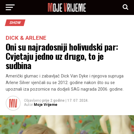
SHOW
DICK & ARLENE
Oni su najradosniji holivudski par:
Cvjetaju jedno uz drugo, to je
sudbina
Američki glumac i zabavljač Dick Van Dyke i njegova supruga
Arlene Silver vjenčali su se 2012. godine nakon što su se
upoznali iza pozornice na dodjeli SAG nagrada 2006. godine.
Objavljeno
prije 2 godine
|
17. 07. 2024.
Autor
Moje Vrijeme