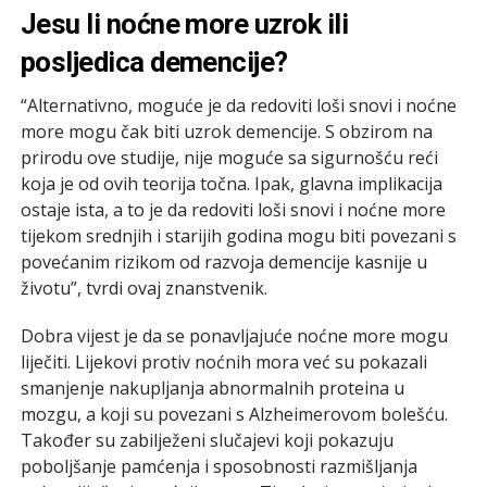
Jesu li noćne more uzrok ili
posljedica demencije?
“Alternativno, moguće je da redoviti loši snovi i noćne
more mogu čak biti uzrok demencije. S obzirom na
prirodu ove studije, nije moguće sa sigurnošću reći
koja je od ovih teorija točna. Ipak, glavna implikacija
ostaje ista, a to je da redoviti loši snovi i noćne more
tijekom srednjih i starijih godina mogu biti povezani s
povećanim rizikom od razvoja demencije kasnije u
životu”, tvrdi ovaj znanstvenik.
Dobra vijest je da se ponavljajuće noćne more mogu
liječiti. Lijekovi protiv noćnih mora već su pokazali
smanjenje nakupljanja abnormalnih proteina u
mozgu, a koji su povezani s Alzheimerovom bolešću.
Također su zabilježeni slučajevi koji pokazuju
poboljšanje pamćenja i sposobnosti razmišljanja