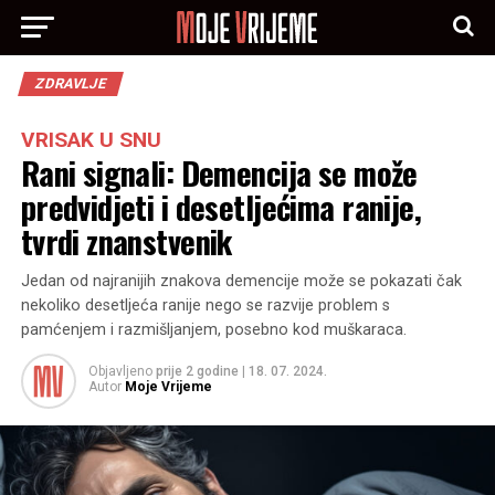
ZDRAVLJE
VRISAK U SNU
Rani signali: Demencija se može
predvidjeti i desetljećima ranije,
tvrdi znanstvenik
Jedan od najranijih znakova demencije može se pokazati čak
nekoliko desetljeća ranije nego se razvije problem s
pamćenjem i razmišljanjem, posebno kod muškaraca.
Objavljeno
prije 2 godine
|
18. 07. 2024.
Autor
Moje Vrijeme