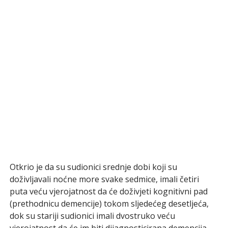
Otkrio je da su sudionici srednje dobi koji su
doživljavali noćne more svake sedmice, imali četiri
puta veću vjerojatnost da će doživjeti kognitivni pad
(prethodnicu demencije) tokom sljedećeg desetljeća,
dok su stariji sudionici imali dvostruko veću
vjerojatnost da će im biti dijagnosticirana demencija.