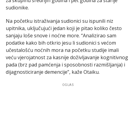
za skupinu srednjih godina i pet godina za starije
sudionike.
Na početku istraživanja sudionici su ispunili niz
upitnika, uključujući jedan koji je pitao koliko često
sanjaju loše snove i noćne more. “Analizirao sam
podatke kako bih otkrio jesu li sudionici s većom
učestalošću noćnih mora na početku studije imali
veću vjerojatnost za kasnije doživljavanje kognitivnog
pada (brz pad pamćenja i sposobnosti razmišljanja) i
dijagnosticiranje demencije”, kaže Otaiku.
OGLAS