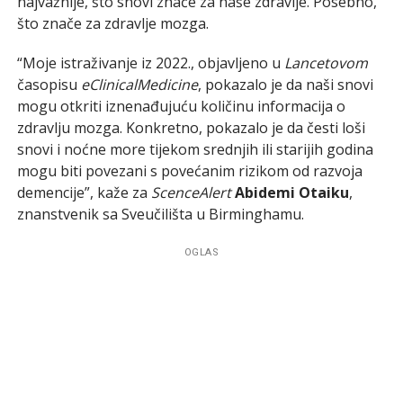
najvažnije, što snovi znače za naše zdravlje. Posebno,
što znače za zdravlje mozga.
“Moje istraživanje iz 2022., objavljeno u
Lancetovom
časopisu
eClinicalMedicine
, pokazalo je da naši snovi
mogu otkriti iznenađujuću količinu informacija o
zdravlju mozga. Konkretno, pokazalo je da česti loši
snovi i noćne more tijekom srednjih ili starijih godina
mogu biti povezani s povećanim rizikom od razvoja
demencije”, kaže za
ScenceAlert
Abidemi Otaiku
,
znanstvenik sa Sveučilišta u Birminghamu.
OGLAS