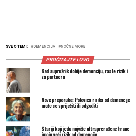
SVE O TEMI:
DEMENCIJA
NOĆNE MORE
PROČITAJTE I OVO
Kad supružnik dobije demenciju, raste rizik i
za partnera
Nove preporuke: Polovica rizika od demencije
može se spriječiti ili odgoditi
Stariji koji jedu najviše ultraprerađene hrane
imaju veći rizik od demencije