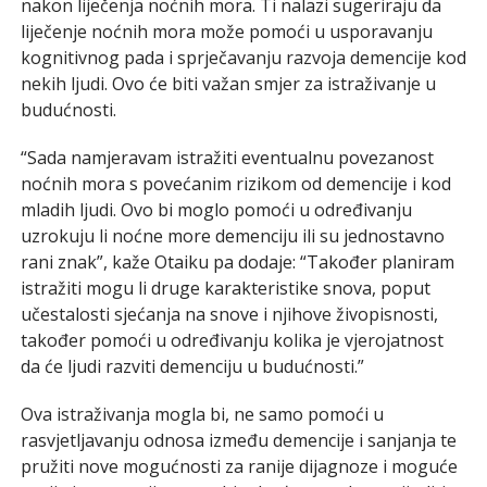
nakon liječenja noćnih mora. Ti nalazi sugeriraju da
liječenje noćnih mora može pomoći u usporavanju
kognitivnog pada i sprječavanju razvoja demencije kod
nekih ljudi. Ovo će biti važan smjer za istraživanje u
budućnosti.
“Sada namjeravam istražiti eventualnu povezanost
noćnih mora s povećanim rizikom od demencije i kod
mladih ljudi. Ovo bi moglo pomoći u određivanju
uzrokuju li noćne more demenciju ili su jednostavno
rani znak”, kaže Otaiku pa dodaje: “Također planiram
istražiti mogu li druge karakteristike snova, poput
učestalosti sjećanja na snove i njihove živopisnosti,
također pomoći u određivanju kolika je vjerojatnost
da će ljudi razviti demenciju u budućnosti.”
Ova istraživanja mogla bi, ne samo pomoći u
rasvjetljavanju odnosa između demencije i sanjanja te
pružiti nove mogućnosti za ranije dijagnoze i moguće