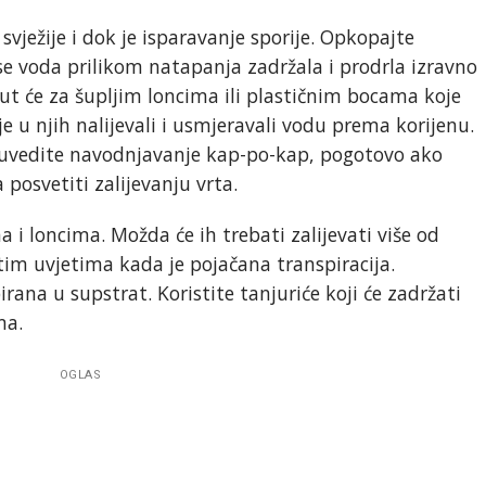
 svježije i dok je isparavanje sporije. Opkopajte
 se voda prilikom natapanja zadržala i prodrla izravno
nut će za šupljim loncima ili plastičnim bocama koje
e u njih nalijevali i usmjeravali vodu prema korijenu.
uvedite navodnjavanje kap-po-kap, pogotovo ako
posvetiti zalijevanju vrta.
a i loncima. Možda će ih trebati zalijevati više od
im uvjetima kada je pojačana transpiracija.
irana u supstrat. Koristite tanjuriće koji će zadržati
ma.
OGLAS