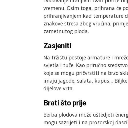
Dodavanje hranjivih tvari potiče bilj
vremenu. Osim toga, prihrana će po
prihranjivanjem kad temperature do
znakove stresa zbog vrućina; primje
zametnutog ploda.
Zasjeniti
Na tržištu postoje armature i mreže
svjetla i tuče. Kao priručno sredstv
koje se mogu pričvrstiti na brzo sk
imaju jagode, salata, kupus… Biljke
dijelove vrta.
Brati što prije
Berba plodova može uštedjeti energiju
mogu sazrijeti i na prozorskoj dasci