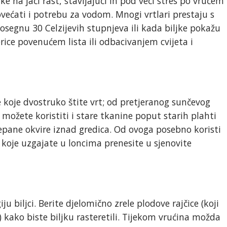
ke na jači rast, stavljajući ih pod veći stres po vrućem
većati i potrebu za vodom. Mnogi vrtlari prestaju s
segnu 30 Celzijevih stupnjeva ili kada biljke pokažu
rice povenućem lista ili odbacivanjem cvijeta i
 koje dvostruko štite vrt; od pretjeranog sunčevog
o možete koristiti i stare tkanine poput starih plahti
lepane okvire iznad gredica. Od ovoga posebno koristi
 koje uzgajate u loncima prenesite u sjenovite
 biljci. Berite djelomično zrele plodove rajčice (koji
) kako biste biljku rasteretili. Tijekom vrućina možda