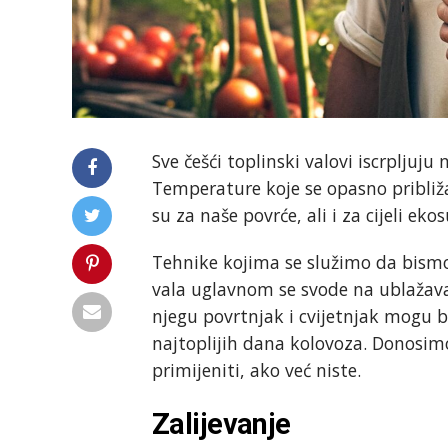
Sve češći toplinski valovi iscrpljuju na
Temperature koje se opasno približa
su za naše povrće, ali i za cijeli ek
Tehnike kojima se služimo da bismo
vala uglavnom se svode na ublažavan
njegu povrtnjak i cvijetnjak mogu bi
najtoplijih dana kolovoza. Donosimo
primijeniti, ako već niste.
Zalijevanje