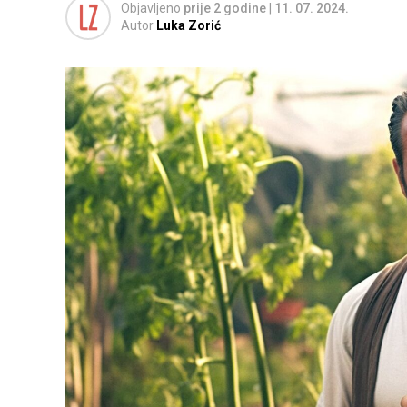
Objavljeno
prije 2 godine
|
11. 07. 2024.
Autor
Luka Zorić