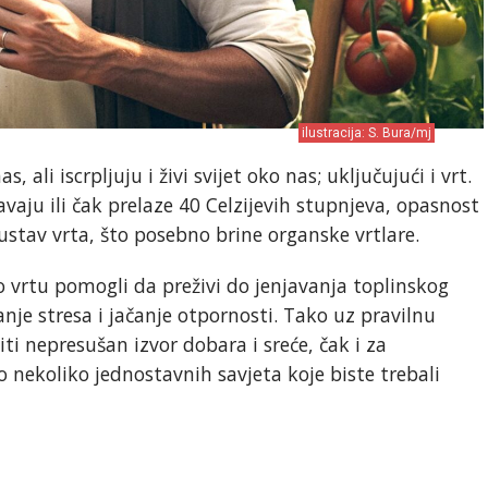
ilustracija: S. Bura/mj
s, ali iscrpljuju i živi svijet oko nas; uključujući i vrt.
vaju ili čak prelaze 40 Celzijevih stupnjeva, opasnost
osustav vrta, što posebno brine organske vrtlare.
 vrtu pomogli da preživi do jenjavanja toplinskog
je stresa i jačanje otpornosti. Tako uz pravilnu
ti nepresušan izvor dobara i sreće, čak i za
 nekoliko jednostavnih savjeta koje biste trebali