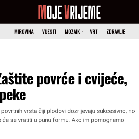
MIROVINA
VIJESTI
MOZAIK
VRT
ZDRAVLJE
Zaštite povrće i cvijeće,
ipeke
povrtnih vrsta čiji plodovi dozrijevaju sukcesivno, no
jke će se vratiti u punu formu. Ako im pomognemo