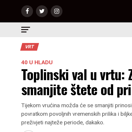
VRT
40 U HLADU
Toplinski val u vrtu: 
smanjite štete od pr
Tijekom vrućina možda će se smanjiti prinosi 
povratkom povoljnih vremenskih prilika i bil
preživjeti najteže periode, dakako.