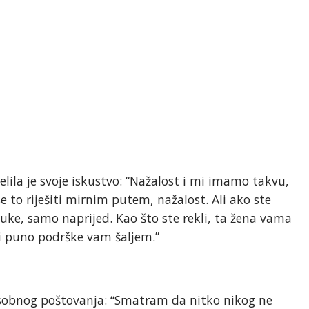
jelila je svoje iskustvo: “Nažalost i mi imamo takvu,
se to riješiti mirnim putem, nažalost. Ali ako ste
dluke, samo naprijed. Kao što ste rekli, ta žena vama
o i puno podrške vam šaljem.”
sobnog poštovanja: “Smatram da nitko nikog ne