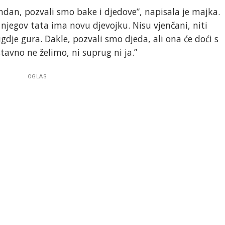
endan, pozvali smo bake i djedove”, napisala je majka.
 njegov tata ima novu djevojku. Nisu vjenčani, niti
gdje gura. Dakle, pozvali smo djeda, ali ona će doći s
stavno ne želimo, ni suprug ni ja.”
OGLAS