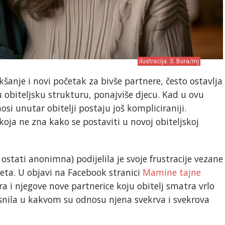
ilustracija: S. Bura/mj
šanje i novi početak za bivše partnere, često ostavlja
 obiteljsku strukturu, ponajviše djecu. Kad u ovu
osi unutar obitelji postaju još kompliciraniji.
koja ne zna kako se postaviti u novoj obiteljskoj
ostati anonimna) podijelila je svoje frustracije vezane
eta. U objavi na Facebook stranici
Mamine tajne
ra i njegove nove partnerice koju obitelj smatra vrlo
snila u kakvom su odnosu njena svekrva i svekrova