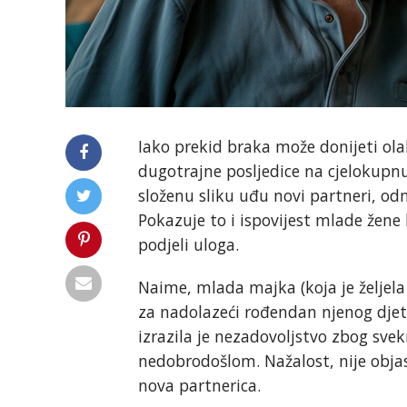
Iako prekid braka može donijeti olak
dugotrajne posljedice na cjelokupnu
složenu sliku uđu novi partneri, odn
Pokazuje to i ispovijest mlade žene 
podjeli uloga.
Naime, mlada majka (koja je željela 
za nadolazeći rođendan njenog djet
izrazila je nezadovoljstvo zbog svek
nedobrodošlom. Nažalost, nije obja
nova partnerica.