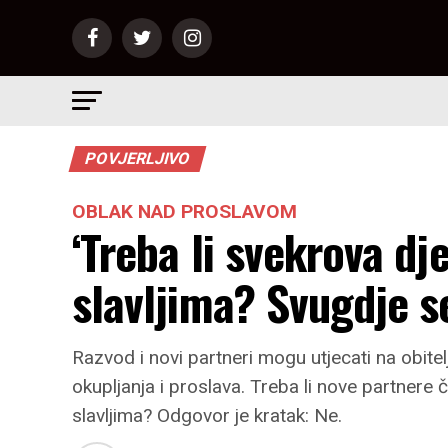
POVJERLJIVO
OBLAK NAD PROSLAVOM
‘Treba li svekrova dj
slavljima? Svugdje se
Razvod i novi partneri mogu utjecati na obite
okupljanja i proslava. Treba li nove partnere č
slavljima? Odgovor je kratak: Ne.