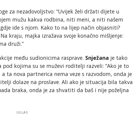
ge za nezadovoljstvo: “Uvijek želi držati dijete u
mojem mužu kakva rodbina, niti meni, a niti našem
gdje ide s njom. Kako to na lijep način objasniti?
” Na kraju, majka izražava svoje konačno mišljenje:
ma druži.”
reakcije među sudionicima rasprave.
Snježana
je tako
 pod kojima su se muževi roditelji razveli: “Ako je to
, a ta nova partnerica nema veze s razvodom, onda je
telji dolaze na proslave. Ali ako je situacija bila takva
ada braka, onda je za shvatiti da baš i nije poželjna
OGLAS