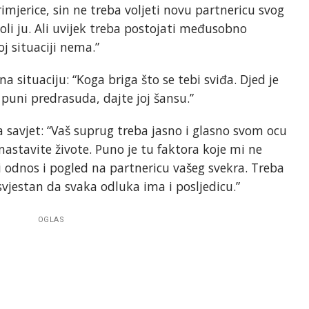
rimjerice, sin ne treba voljeti novu partnericu svog
oli ju. Ali uvijek treba postojati međusobno
j situaciji nema.”
a situaciju: “Koga briga što se tebi sviđa. Djed je
 puni predrasuda, dajte joj šansu.”
 savjet: “Vaš suprug treba jasno i glasno svom ocu
 nastavite živote. Puno je tu faktora koje mi ne
 odnos i pogled na partnericu vašeg svekra. Treba
i svjestan da svaka odluka ima i posljedicu.”
OGLAS