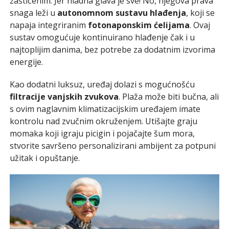
zaštićenim. Jer hladna glava je sve! No, njegova prava
snaga leži u
autonomnom sustavu hlađenja
, koji se
napaja integriranim
fotonaponskim ćelijama
. Ovaj
sustav omogućuje kontinuirano hlađenje čak i u
najtoplijim danima, bez potrebe za dodatnim izvorima
energije.
Kao dodatni luksuz, uređaj dolazi s mogućnošću
filtracije vanjskih zvukova
. Plaža može biti bučna, ali
s ovim naglavnim klimatizacijskim uređajem imate
kontrolu nad zvučnim okruženjem. Utišajte graju
momaka koji igraju picigin i pojačajte šum mora,
stvorite savršeno personalizirani ambijent za potpuni
užitak i opuštanje.