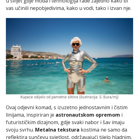
u svijet gdje moda i tehnologija rade zajedno kako bi
vas učinili nepobjedivima, kako u vodi, tako i izvan nje.
Kupaće odijelo od pametne slitine (ilustracija: S. Bura/mj)
Ovaj odjevni komad, s izuzetno jednostavnim i čistim
linijama, inspiriran je
astronautskom opremom
i
futurističkim dizajnom, gdje svaki nabor i šav imaju
svoju svrhu.
Metalna tekstura
kostima ne samo da
reflektira sunčevu svjetlost, održavajući tijelo hladnim,