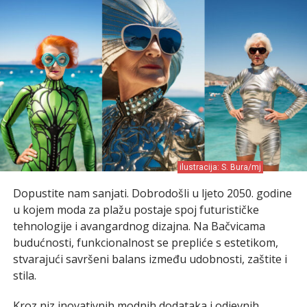
ilustracija: S. Bura/mj
Dopustite nam sanjati. Dobrodošli u ljeto 2050. godine
u kojem moda za plažu postaje spoj futurističke
tehnologije i avangardnog dizajna. Na Bačvicama
budućnosti, funkcionalnost se prepliće s estetikom,
stvarajući savršeni balans između udobnosti, zaštite i
stila.
Kroz niz inovativnih modnih dodataka i odjevnih