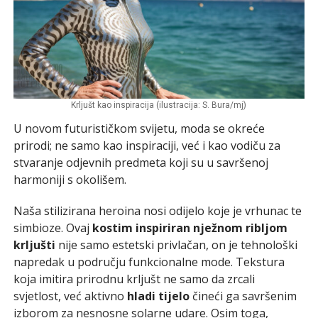
Krljušt kao inspiracija (ilustracija: S. Bura/mj)
U novom futurističkom svijetu, moda se okreće
prirodi; ne samo kao inspiraciji, već i kao vodiču za
stvaranje odjevnih predmeta koji su u savršenoj
harmoniji s okolišem.
Naša stilizirana heroina nosi odijelo koje je vrhunac te
simbioze. Ovaj
kostim inspiriran nježnom ribljom
krljušti
nije samo estetski privlačan, on je tehnološki
napredak u području funkcionalne mode. Tekstura
koja imitira prirodnu krljušt ne samo da zrcali
svjetlost, već aktivno
hladi tijelo
čineći ga savršenim
izborom za nesnosne solarne udare. Osim toga,