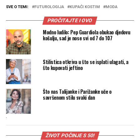
SVE O TEMI:
FUTUROLOGIJA
KUPAĆI KOSTIM
MODA
PROČITAJTE I OVO
Modno ludilo: Pep Guardiola obukao djedovu
košulju, sad je nose svi od 7 do 107
Stilistica otkriva u što se isplati ulagati, a
što kupovati jeftino
Što nas Talijanke i Parižanke uče o
savršenom stilu svaki dan
.
ŽIVOT POČINJE S 50!