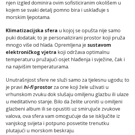
njen izgled dominira ovim sofisticiranim okolišem u
kojem se svaki detalj pomno bira i usklađuje s
morskim ljepotama.
Klimatizacijska sfera
u kojoj se opušta nije samo
puki dodatak; to je personalizirani prostor koji pruža
mnogo više od hlada. Opremljena je
sustavom
elektroničkog vjetra
koji održava optimalnu
temperaturu pružajući osjet hlađenja i svježine, čak i
na najvišim temperaturama.
Unutrašnjost sfere ne služi samo za tjelesnu ugodu; to
je pravi
hi-fi
prostor
za one koji žele uživati u
vrhunskom zvuku dok slušaju omiljenu glazbu ili ulaze
u meditativno stanje. Bilo da želite uroniti u omiljeni
glazbeni album ili se opustiti uz smirujuće zvukove
valova, ova sfera vam omogućuje da se isključite iz
vanjskog svijeta i potpuno posvetite trenutku
plutajući u morskom beskraju.