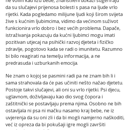
ne volim kad ližu bebe, znanstveni dokazi sugeriraju
da su slučajevi prijenosa bolesti s pasa na ljude vrlo
rijetki. Kada pogledamo milijune ljudi koji širom svijeta
žive s kućnim ljubimcima, vidimo da većinom suživot
funkcionira vrlo dobro i bez većih problema. Dapače,
istraživanja pokazuju da kućni ljubimci mogu imati
pozitivan utjecaj na psihički razvoj djeteta i fizičko
zdravlje, pogotovo kada se radi o imunitetu. Razumno
bi bilo reagirati na temelju informacija, a ne
predrasuda i uzburkanih emocija.
Ne znam o kojoj se pasmini radi pa ne znam bih li i
sama strahovala da će pas učiniti nešto nažao djetetu.
Postoje takvi slučajevi, ali oni su vrlo rijetki. Psi djecu,
uglavnom, doživljavaju kao dio svog čopora i
zaštitnički se postavljaju prema njima. Osobno ne bih
ostavljala ni psa ni mačku nasamo kraj bebe, ne iz
uvjerenja da su oni zli i da bi mogli namjerno naškoditi,
već iz opreza da bi pokušaji igre mogli završiti