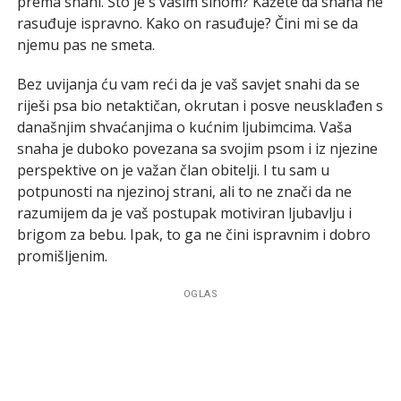
prema snahi. Što je s vašim sinom? Kažete da snaha ne
rasuđuje ispravno. Kako on rasuđuje? Čini mi se da
njemu pas ne smeta.
Bez uvijanja ću vam reći da je vaš savjet snahi da se
riješi psa bio netaktičan, okrutan i posve neusklađen s
današnjim shvaćanjima o kućnim ljubimcima. Vaša
snaha je duboko povezana sa svojim psom i iz njezine
perspektive on je važan član obitelji. I tu sam u
potpunosti na njezinoj strani, ali to ne znači da ne
razumijem da je vaš postupak motiviran ljubavlju i
brigom za bebu. Ipak, to ga ne čini ispravnim i dobro
promišljenim.
OGLAS