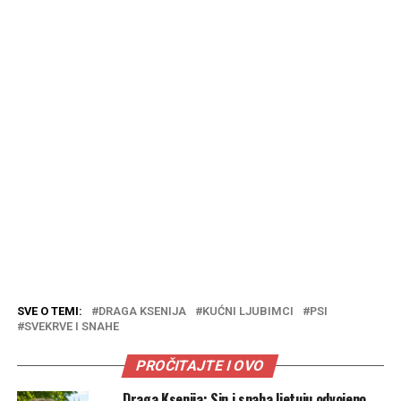
SVE O TEMI:
DRAGA KSENIJA
KUĆNI LJUBIMCI
PSI
SVEKRVE I SNAHE
PROČITAJTE I OVO
Draga Ksenija: Sin i snaha ljetuju odvojeno,