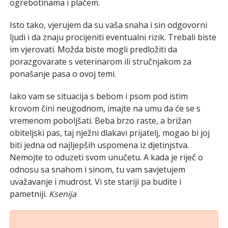
ogrebotinama i plačem.
Isto tako, vjerujem da su vaša snaha i sin odgovorni
ljudi i da znaju procijeniti eventualni rizik. Trebali biste
im vjerovati. Možda biste mogli predložiti da
porazgovarate s veterinarom ili stručnjakom za
ponašanje pasa o ovoj temi.
Iako vam se situacija s bebom i psom pod istim
krovom čini neugodnom, imajte na umu da će se s
vremenom poboljšati. Beba brzo raste, a brižan
obiteljski pas, taj nježni dlakavi prijatelj, mogao bi joj
biti jedna od najljepših uspomena iz djetinjstva.
Nemojte to oduzeti svom unučetu. A kada je riječ o
odnosu sa snahom i sinom, tu vam savjetujem
uvažavanje i mudrost. Vi ste stariji pa budite i
pametniji.
Ksenija