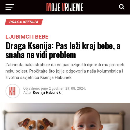
DRAGA KSENIJA
LJUBIMCI I BEBE
Draga Ksenija: Pas leži kraj bebe, a
snaha ne vidi problem
Zabrinuta baka strahuje da će pas ozlijediti dijete ili mu prenijeti
neku bolest. Pročitajte što joj je odgovorila naša kolumnistica i
životna savjetnica Ksenija Habunek.
Objavljeno
prije 2 godine
|
29. 08. 2024.
Autor
Ksenija Habunek