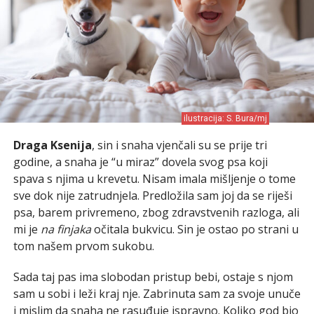
ilustracija: S. Bura/mj
Draga Ksenija
, sin i snaha vjenčali su se prije tri
godine, a snaha je “u miraz” dovela svog psa koji
spava s njima u krevetu. Nisam imala mišljenje o tome
sve dok nije zatrudnjela. Predložila sam joj da se riješi
psa, barem privremeno, zbog zdravstvenih razloga, ali
mi je
na finjaka
očitala bukvicu. Sin je ostao po strani u
tom našem prvom sukobu.
Sada taj pas ima slobodan pristup bebi, ostaje s njom
sam u sobi i leži kraj nje. Zabrinuta sam za svoje unuče
i mislim da snaha ne rasuđuje ispravno. Koliko god bio