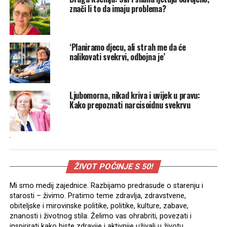
znači li to da imaju problema?
‘Planiramo djecu, ali strah me da će
nalikovati svekrvi, odbojna je’
Ljubomorna, nikad kriva i uvijek u pravu:
Kako prepoznati narcisoidnu svekrvu
.
ŽIVOT POČINJE S 50!
Mi smo medij zajednice. Razbijamo predrasude o starenju i
starosti – živimo. Pratimo teme zdravlja, zdravstvene,
obiteljske i mirovinske politike, politike, kulture, zabave,
znanosti i životnog stila. Želimo vas ohrabriti, povezati i
inspirirati kako biste zdravije i aktivnije uživali u životu.