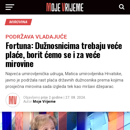
MIROVINA
PODRŽAVA VLADAJUĆE
Fortuna: Dužnosnicima trebaju veće
plaće, borit ćemo se i za veće
mirovine
Najveća umirovljenička udruga, Matica umirovljenika Hrvatske,
javno je podržala rast plaća državnih dužnosnika prema kojima
prosječna mirovina sada izgleda tek kao mršavi džeparac.
Objavljeno
prije 2 godine
|
27. 08. 2024.
Autor
Moje Vrijeme