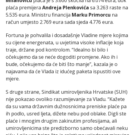
Milanoviću
plaća je s 3.600 skočila na 6.074 eura, dok
plaća premijera
Andreja Plenkovića
sa 3.263 raste na
5.535 eura. Ministru financija
Marku Primorcu
na
račun umjesto 2.769 eura sada sjeda 4.776 eura.
Fortuna je pohvalila i dosadašnje Vladine mjere kojima
su cijene energenata, u uvjetima visoke inflacije koja
traje, držane pod kontrolom. “Idealno bi bilo i
očekujemo da se neće dogoditi promjene. Ako ih i
bude, očekujemo da će biti što manje”, kazala je o
najavama da će Vlada iz idućeg paketa ispustiti ove
mjere.
S druge strane, Sindikat umirovljenika Hrvatske (SUH)
nije pokazao ovoliko razumijevanje za Vladu. “Kažete
da su vama državnim dužnosnicima preniske plaće pa
ih podlo, usred ljeta, dižete nebu pod oblake. Digli ste
plaće i mnogim drugim zakinutim profesijama, ali
umirovljenicima ste predizborno samo obećavali neku