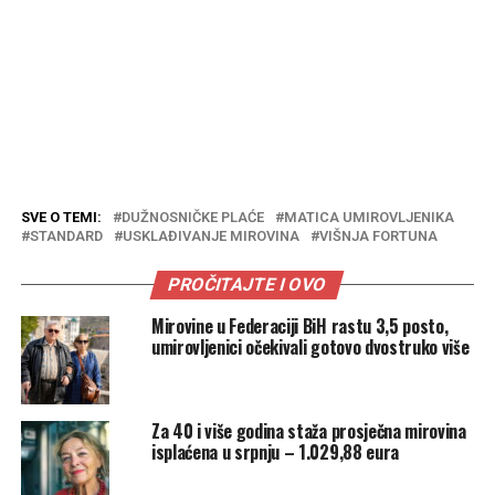
SVE O TEMI:
DUŽNOSNIČKE PLAĆE
MATICA UMIROVLJENIKA
STANDARD
USKLAĐIVANJE MIROVINA
VIŠNJA FORTUNA
PROČITAJTE I OVO
Mirovine u Federaciji BiH rastu 3,5 posto,
umirovljenici očekivali gotovo dvostruko više
Za 40 i više godina staža prosječna mirovina
isplaćena u srpnju – 1.029,88 eura