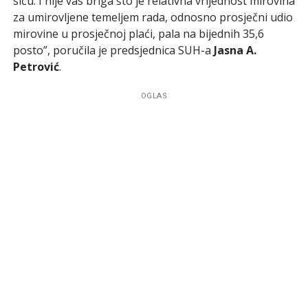
siću. I nije vas briga što je relativna vrijednost mirovina
za umirovljene temeljem rada, odnosno prosječni udio
mirovine u prosječnoj plaći, pala na bijednih 35,6
posto”, poručila je predsjednica SUH-a
Jasna A.
Petrović
.
OGLAS