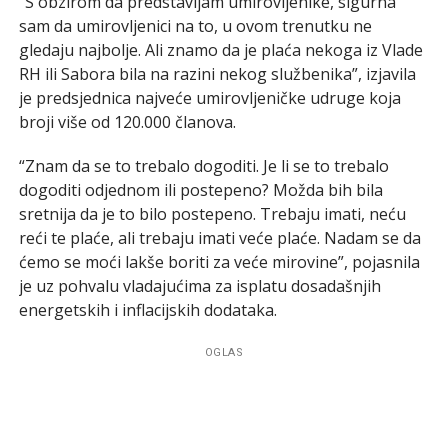
“S obzirom da predstavljam umirovljenike, sigurna
sam da umirovljenici na to, u ovom trenutku ne
gledaju najbolje. Ali znamo da je plaća nekoga iz Vlade
RH ili Sabora bila na razini nekog službenika”, izjavila
je predsjednica najveće umirovljeničke udruge koja
broji više od 120.000 članova.
“Znam da se to trebalo dogoditi. Je li se to trebalo
dogoditi odjednom ili postepeno? Možda bih bila
sretnija da je to bilo postepeno. Trebaju imati, neću
reći te plaće, ali trebaju imati veće plaće. Nadam se da
ćemo se moći lakše boriti za veće mirovine”, pojasnila
je uz pohvalu vladajućima za isplatu dosadašnjih
energetskih i inflacijskih dodataka.
OGLAS