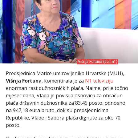
Višnja Fortuna (scr: n1)
Predsjednica Matice umirovljenika Hrvatske (MUH),
Višnja Fortuna
, komentirala je za
N1 televiziju
enorman rast dužnosničkih plaća. Naime, prije točno
mjesec dana, Vlada je povisila osnovicu za obračun
plaća državnih dužnosnika za 83,45 posto, odnosno
na 947,18 eura bruto, dok su predsjednicima
Republike, Vlade i Sabora plaća dignute za oko 70
posto.