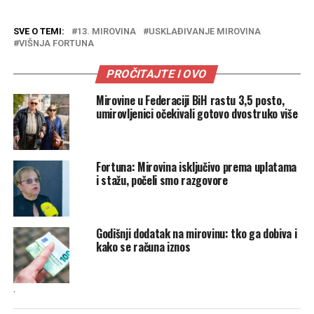
SVE O TEMI:
13. MIROVINA
USKLAĐIVANJE MIROVINA
VIŠNJA FORTUNA
PROČITAJTE I OVO
Mirovine u Federaciji BiH rastu 3,5 posto,
umirovljenici očekivali gotovo dvostruko više
Fortuna: Mirovina isključivo prema uplatama
i stažu, počeli smo razgovore
Godišnji dodatak na mirovinu: tko ga dobiva i
kako se računa iznos
.