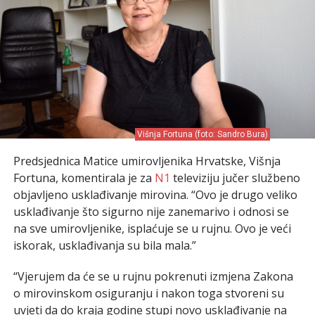
Višnja Fortuna (foto: Sandro Bura)
Predsjednica Matice umirovljenika Hrvatske, Višnja
Fortuna, komentirala je za
N1
televiziju jučer službeno
objavljeno usklađivanje mirovina. “Ovo je drugo veliko
usklađivanje što sigurno nije zanemarivo i odnosi se
na sve umirovljenike, isplaćuje se u rujnu. Ovo je veći
iskorak, usklađivanja su bila mala.”
“Vjerujem da će se u rujnu pokrenuti izmjena Zakona
o mirovinskom osiguranju i nakon toga stvoreni su
uvjeti da do kraja godine stupi novo usklađivanje na