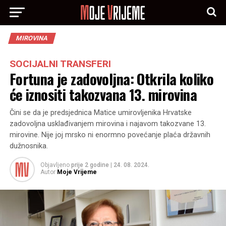
MIROVINA
SOCIJALNI TRANSFERI
Fortuna je zadovoljna: Otkrila koliko
će iznositi takozvana 13. mirovina
Čini se da je predsjednica Matice umirovljenika Hrvatske
zadovoljna usklađivanjem mirovina i najavom takozvane 13.
mirovine. Nije joj mrsko ni enormno povećanje plaća državnih
dužnosnika.
Objavljeno
prije 2 godine
|
24. 08. 2024.
Autor
Moje Vrijeme