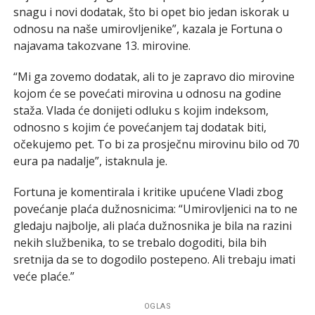
snagu i novi dodatak, što bi opet bio jedan iskorak u
odnosu na naše umirovljenike”, kazala je Fortuna o
najavama takozvane 13. mirovine.
“Mi ga zovemo dodatak, ali to je zapravo dio mirovine
kojom će se povećati mirovina u odnosu na godine
staža. Vlada će donijeti odluku s kojim indeksom,
odnosno s kojim će povećanjem taj dodatak biti,
očekujemo pet. To bi za prosječnu mirovinu bilo od 70
eura pa nadalje”, istaknula je.
Fortuna je komentirala i kritike upućene Vladi zbog
povećanje plaća dužnosnicima: “Umirovljenici na to ne
gledaju najbolje, ali plaća dužnosnika je bila na razini
nekih službenika, to se trebalo dogoditi, bila bih
sretnija da se to dogodilo postepeno. Ali trebaju imati
veće plaće.”
OGLAS