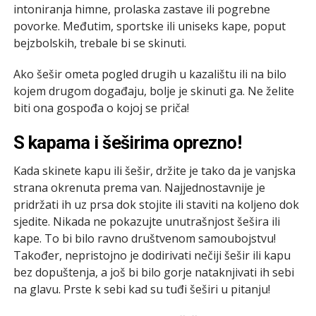
intoniranja himne, prolaska zastave ili pogrebne
povorke. Međutim, sportske ili uniseks kape, poput
bejzbolskih, trebale bi se skinuti.
Ako šešir ometa pogled drugih u kazalištu ili na bilo
kojem drugom događaju, bolje je skinuti ga. Ne želite
biti ona gospođa o kojoj se priča!
S kapama i šeširima oprezno!
Kada skinete kapu ili šešir, držite je tako da je vanjska
strana okrenuta prema van. Najjednostavnije je
pridržati ih uz prsa dok stojite ili staviti na koljeno dok
sjedite. Nikada ne pokazujte unutrašnjost šešira ili
kape. To bi bilo ravno društvenom samoubojstvu!
Također, nepristojno je dodirivati nečiji šešir ili kapu
bez dopuštenja, a još bi bilo gorje nataknjivati ih sebi
na glavu. Prste k sebi kad su tuđi šeširi u pitanju!