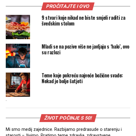
PROČITAJTE I OVO
9 stvari koje nikad ne biste smjeli raditi za
švedskim stolom
Mladi se na pozive više ne javljaju s ‘halo’, ovo
su razlozi
Teme koje pokreću najveće božićne svađe:
Nekad je bolje šutjeti
.
ŽIVOT POČINJE S 50!
Mi smo medij zajednice. Razbijamo predrasude o starenju i
starosti – živimo. Pratimo teme zdravlja, zdravstvene,