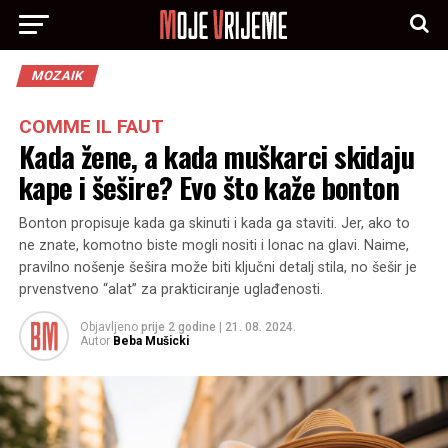
MOZAIK
COMME IL FAUT
Kada žene, a kada muškarci skidaju
kape i šešire? Evo što kaže bonton
Bonton propisuje kada ga skinuti i kada ga staviti. Jer, ako to
ne znate, komotno biste mogli nositi i lonac na glavi. Naime,
pravilno nošenje šešira može biti ključni detalj stila, no šešir je
prvenstveno “alat” za prakticiranje uglađenosti.
Objavljeno
prije 2 godine
|
21. 08. 2024.
Autor
Beba Mušicki