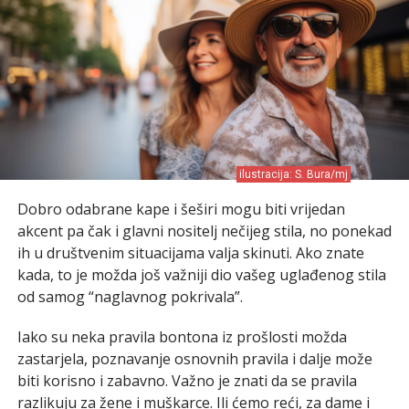
ilustracija: S. Bura/mj
Dobro odabrane kape i šeširi mogu biti vrijedan
akcent pa čak i glavni nositelj nečijeg stila, no ponekad
ih u društvenim situacijama valja skinuti. Ako znate
kada, to je možda još važniji dio vašeg uglađenog stila
od samog “naglavnog pokrivala”.
Iako su neka pravila bontona iz prošlosti možda
zastarjela, poznavanje osnovnih pravila i dalje može
biti korisno i zabavno. Važno je znati da se pravila
razlikuju za žene i muškarce. Ili ćemo reći, za dame i