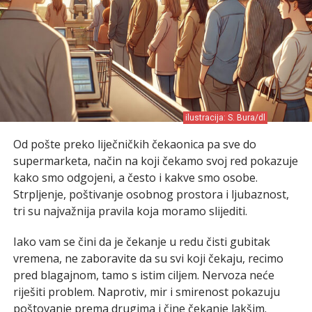
ilustracija: S. Bura/dl
Od pošte preko liječničkih čekaonica pa sve do
supermarketa, način na koji čekamo svoj red pokazuje
kako smo odgojeni, a često i kakve smo osobe.
Strpljenje, poštivanje osobnog prostora i ljubaznost,
tri su najvažnija pravila koja moramo slijediti.
Iako vam se čini da je čekanje u redu čisti gubitak
vremena, ne zaboravite da su svi koji čekaju, recimo
pred blagajnom, tamo s istim ciljem. Nervoza neće
riješiti problem. Naprotiv, mir i smirenost pokazuju
poštovanje prema drugima i čine čekanje lakšim.