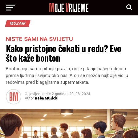
MOZAIK
NISTE SAMI NA SVIJETU
Kako pristojno čekati u redu? Evo
što kaže bonton
Bonton nije samo pitanje pravila, on je pitanje našeg odnosa
prema ljudima i svijetu oko nas. A on se možda najbolje vidi u
redovima pred blagajnama supermarketa.
Objavljeno
prije 2 godine
|
20. 08. 2024.
Autor
Beba Mušicki