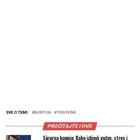
SVE O TEMI:
BONTON
TRGOVINE
PROČITAJTE I OVO
Sigurna kupnja: Kako izbjeći gužve, stres i