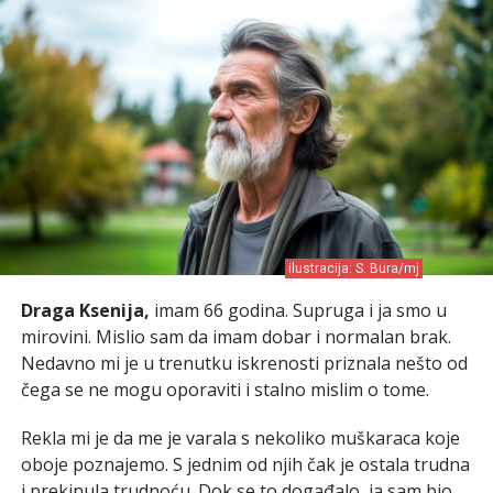
ilustracija: S. Bura/mj
Draga Ksenija,
imam 66 godina. Supruga i ja smo u
mirovini. Mislio sam da imam dobar i normalan brak.
Nedavno mi je u trenutku iskrenosti priznala nešto od
čega se ne mogu oporaviti i stalno mislim o tome.
Rekla mi je da me je varala s nekoliko muškaraca koje
oboje poznajemo. S jednim od njih čak je ostala trudna
i prekinula trudnoću. Dok se to događalo, ja sam bio