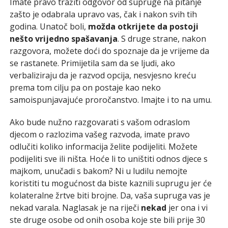
Imate pravo tražiti odgovor od supruge na pitanje
zašto je odabrala upravo vas, čak i nakon svih tih
godina. Unatoč boli,
možda otkrijete da postoji
nešto vrijedno spašavanja
. S druge strane, nakon
razgovora, možete doći do spoznaje da je vrijeme da
se rastanete. Primijetila sam da se ljudi, ako
verbaliziraju da je razvod opcija, nesvjesno kreću
prema tom cilju pa on postaje kao neko
samoispunjavajuće proročanstvo. Imajte i to na umu.
Ako bude nužno razgovarati s vašom odraslom
djecom o razlozima vašeg razvoda, imate pravo
odlučiti koliko informacija želite podijeliti. Možete
podijeliti sve ili ništa. Hoće li to uništiti odnos djece s
majkom, unučadi s bakom? Ni u ludilu nemojte
koristiti tu mogućnost da biste kaznili suprugu jer će
kolateralne žrtve biti brojne. Da, vaša supruga vas je
nekad varala. Naglasak je na riječi
nekad
jer ona i vi
ste druge osobe od onih osoba koje ste bili prije 30