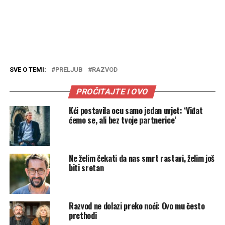
SVE O TEMI:
PRELJUB
RAZVOD
PROČITAJTE I OVO
Kći postavila ocu samo jedan uvjet: ‘Viđat
ćemo se, ali bez tvoje partnerice’
Ne želim čekati da nas smrt rastavi, želim još
biti sretan
Razvod ne dolazi preko noći: Ovo mu često
prethodi