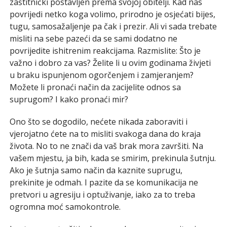
zaštitnički postavljen prema svojoj obitelji. Kad nas
povrijedi netko koga volimo, prirodno je osjećati bijes,
tugu, samosažaljenje pa čak i prezir. Ali vi sada trebate
misliti na sebe pazeći da se sami dodatno ne
povrijedite ishitrenim reakcijama. Razmislite: Što je
važno i dobro za vas? Želite li u ovim godinama živjeti
u braku ispunjenom ogorčenjem i zamjeranjem?
Možete li pronaći način da zacijelite odnos sa
suprugom? I kako pronaći mir?
Ono što se dogodilo, nećete nikada zaboraviti i
vjerojatno ćete na to misliti svakoga dana do kraja
života. No to ne znači da vaš brak mora završiti. Na
vašem mjestu, ja bih, kada se smirim, prekinula šutnju.
Ako je šutnja samo način da kaznite suprugu,
prekinite je odmah. I pazite da se komunikacija ne
pretvori u agresiju i optuživanje, iako za to treba
ogromna moć samokontrole.