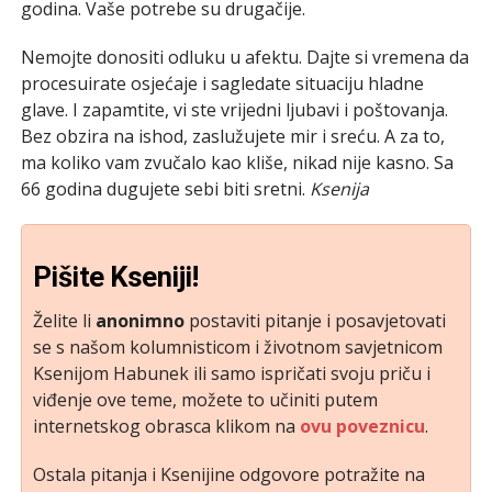
godina. Vaše potrebe su drugačije.
Nemojte donositi odluku u afektu. Dajte si vremena da
procesuirate osjećaje i sagledate situaciju hladne
glave. I zapamtite, vi ste vrijedni ljubavi i poštovanja.
Bez obzira na ishod, zaslužujete mir i sreću. A za to,
ma koliko vam zvučalo kao kliše, nikad nije kasno. Sa
66 godina dugujete sebi biti sretni.
Ksenija
Pišite Kseniji!
Želite li
anonimno
postaviti pitanje i posavjetovati
se s našom kolumnisticom i životnom savjetnicom
Ksenijom Habunek ili samo ispričati svoju priču i
viđenje ove teme, možete to učiniti putem
internetskog obrasca klikom na
ovu poveznicu
.
Ostala pitanja i Ksenijine odgovore potražite na