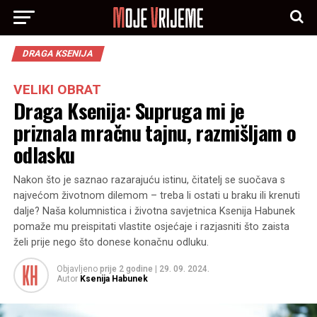
DRAGA KSENIJA
VELIKI OBRAT
Draga Ksenija: Supruga mi je
priznala mračnu tajnu, razmišljam o
odlasku
Nakon što je saznao razarajuću istinu, čitatelj se suočava s
najvećom životnom dilemom – treba li ostati u braku ili krenuti
dalje? Naša kolumnistica i životna savjetnica Ksenija Habunek
pomaže mu preispitati vlastite osjećaje i razjasniti što zaista
želi prije nego što donese konačnu odluku.
Objavljeno
prije 2 godine
|
29. 09. 2024.
Autor
Ksenija Habunek