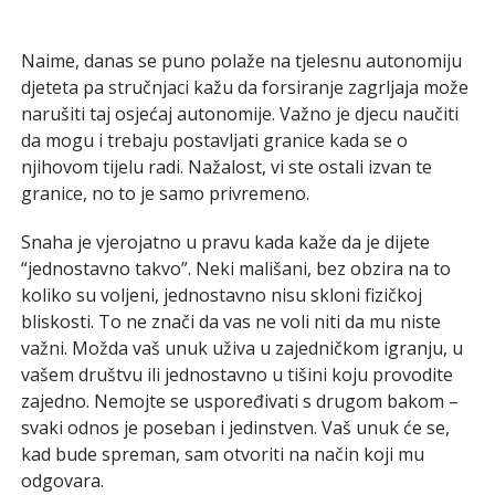
Naime, danas se puno polaže na tjelesnu autonomiju
djeteta pa stručnjaci kažu da forsiranje zagrljaja može
narušiti taj osjećaj autonomije. Važno je djecu naučiti
da mogu i trebaju postavljati granice kada se o
njihovom tijelu radi. Nažalost, vi ste ostali izvan te
granice, no to je samo privremeno.
Snaha je vjerojatno u pravu kada kaže da je dijete
“jednostavno takvo”. Neki mališani, bez obzira na to
koliko su voljeni, jednostavno nisu skloni fizičkoj
bliskosti. To ne znači da vas ne voli niti da mu niste
važni. Možda vaš unuk uživa u zajedničkom igranju, u
vašem društvu ili jednostavno u tišini koju provodite
zajedno. Nemojte se uspoređivati s drugom bakom –
svaki odnos je poseban i jedinstven. Vaš unuk će se,
kad bude spreman, sam otvoriti na način koji mu
odgovara.