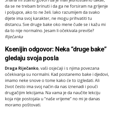
da se ne trebam brinuti i da ga ne forsiram na grljenje
i poljupce, ako to ne želi. Iako razumijem da svako
dijete ima svoj karakter, ne mogu prihvatiti tu
distancu. Sve druge bake oko mene čude se i kažu mi
da to nije normalno. Jesam li očekivala previše?
Riječanka
Ksenijin odgovor: Neka “druge bake”
gledaju svoja posla
Draga Riječanko
, vaši osjećaji i s njima povezana
očekivanja su normalni. Kad postanemo bake i djedovi,
imamo neke snove o tome kako će to izgledati. Ali
život često ima svoj način da nas iznenadi i pouči
drugačijim lekcijama. Na vama je da naučite lekciju
koja nije postojala u “naše vrijeme” no mi je danas
moramo poštovati.