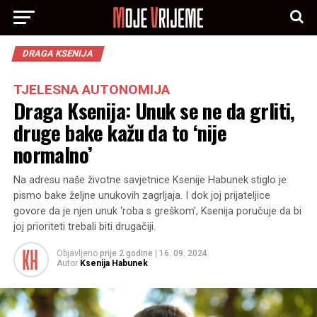
DRAGA KSENIJA
TJELESNA AUTONOMIJA
Draga Ksenija: Unuk se ne da grliti,
druge bake kažu da to ‘nije
normalno’
Na adresu naše životne savjetnice Ksenije Habunek stiglo je
pismo bake željne unukovih zagrljaja. I dok joj prijateljice
govore da je njen unuk ‘roba s greškom’, Ksenija poručuje da bi
joj prioriteti trebali biti drugačiji.
Objavljeno
prije 2 godine
|
16. 09. 2024.
Autor
Ksenija Habunek