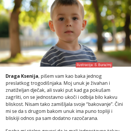
ilustracija: S. Bura/mj
Draga Ksenija
, pišem vam kao baka jednog
preslatkog trogodišnjaka. Moj unuk je živahan i
znatiželjan dječak, ali svaki put kad ga pokušam
zagrliti, on se jednostavno ukoči i odbija bilo kakvu
bliskost. Nisam tako zamišljala svoje “bakovanje”. Čini
mi se da s drugom bakom unuk ima puno topliji i
bliskiji odnos pa sam dodatno razočarana.
Snaha mi stalno govori da je mali jednostavno takav,