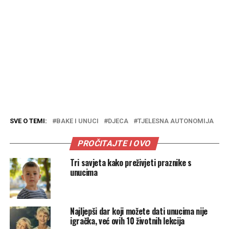
SVE O TEMI:
BAKE I UNUCI
DJECA
TJELESNA AUTONOMIJA
PROČITAJTE I OVO
Tri savjeta kako preživjeti praznike s
unucima
Najljepši dar koji možete dati unucima nije
igračka, već ovih 10 životnih lekcija