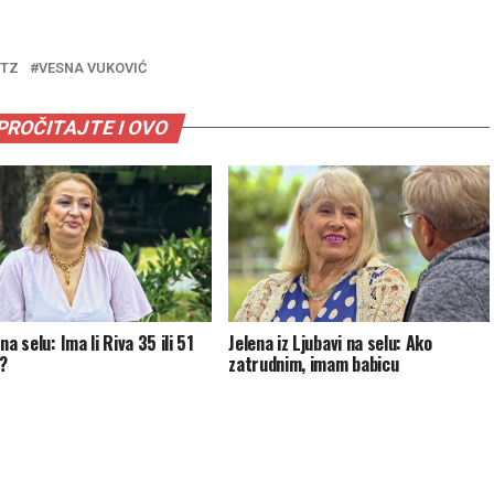
UTZ
VESNA VUKOVIĆ
PROČITAJTE I OVO
na selu: Ima li Riva 35 ili 51
Jelena iz Ljubavi na selu: Ako
?
zatrudnim, imam babicu