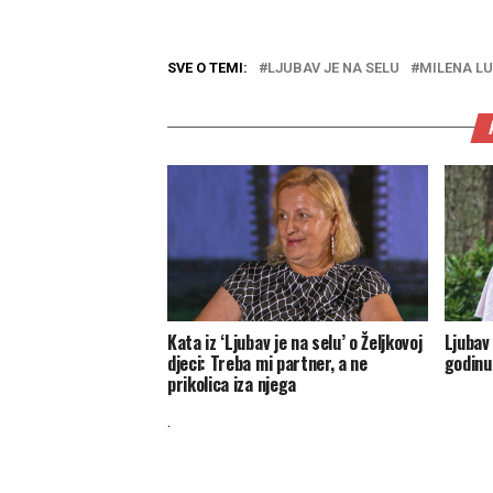
SVE O TEMI:
LJUBAV JE NA SELU
MILENA L
Kata iz ‘Ljubav je na selu’ o Željkovoj
Ljubav 
djeci: Treba mi partner, a ne
godinu
prikolica iza njega
.