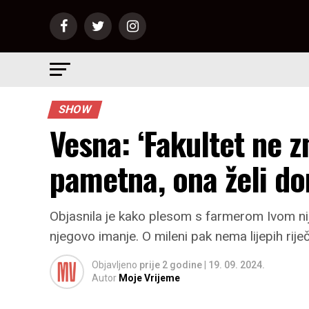
SHOW
Vesna: ‘Fakultet ne z
pametna, ona želi do
Objasnila je kako plesom s farmerom Ivom nije 
njegovo imanje. O mileni pak nema lijepih riječ
Objavljeno
prije 2 godine
|
19. 09. 2024.
Autor
Moje Vrijeme