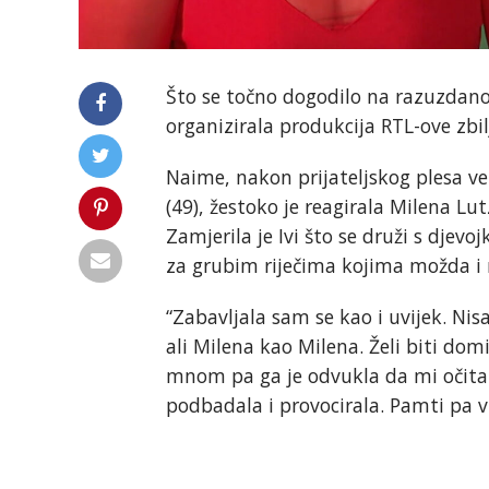
Što se točno dogodilo na razuzdanoj
organizirala produkcija RTL-ove zbil
Naime, nakon prijateljskog plesa v
(49), žestoko je reagirala Milena Lu
Zamjerila je Ivi što se druži s djev
za grubim riječima kojima možda i n
“Zabavljala sam se kao i uvijek. Nisa
ali Milena kao Milena. Želi biti domi
mnom pa ga je odvukla da mi očita 
podbadala i provocirala. Pamti pa vr