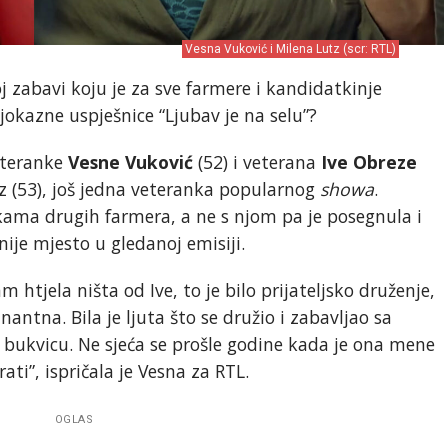
Vesna Vuković i Milena Lutz (scr: RTL)
 zabavi koju je za sve farmere i kandidatkinje
jokazne uspješnice “Ljubav je na selu”?
eteranke
Vesne Vuković
(52) i veterana
Ive Obreze
tz (53), još jedna veteranka popularnog
showa
.
ojkama drugih farmera, a ne s njom pa je posegnula i
ije mjesto u gledanoj emisiji.
m htjela ništa od Ive, to je bilo prijateljsko druženje,
nantna. Bila je ljuta što se družio i zabavljao sa
bukvicu. Ne sjeća se prošle godine kada je ona mene
ati”, ispričala je Vesna za RTL.
OGLAS