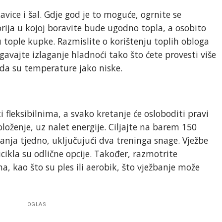
avice i šal. Gdje god je to moguće, ogrnite se
ija u kojoj boravite bude ugodno topla, a osobito
tople kupke. Razmislite o korištenju toplih obloga
avajte izlaganje hladnoći tako što ćete provesti više
a su temperature jako niske.
fleksibilnima, a svako kretanje će osloboditi pravi
loženje, uz nalet energije. Ciljajte na barem 150
nja tjedno, uključujući dva treninga snage. Vježbe
icikla su odlične opcije. Također, razmotrite
, kao što su ples ili aerobik, što vježbanje može
OGLAS