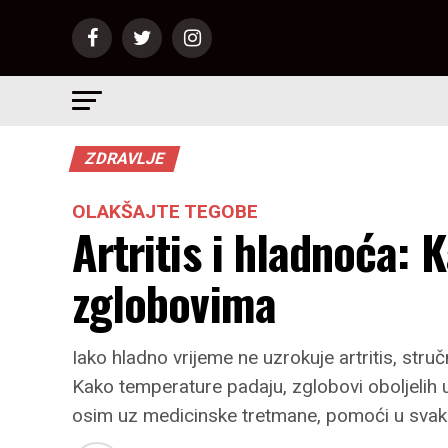
ZDRAVLJE
OLAKŠAJTE TEGOBE
Artritis i hladnoća: 
zglobovima
Iako hladno vrijeme ne uzrokuje artritis, str
Kako temperature padaju, zglobovi oboljelih uko
osim uz medicinske tretmane, pomoći u sva