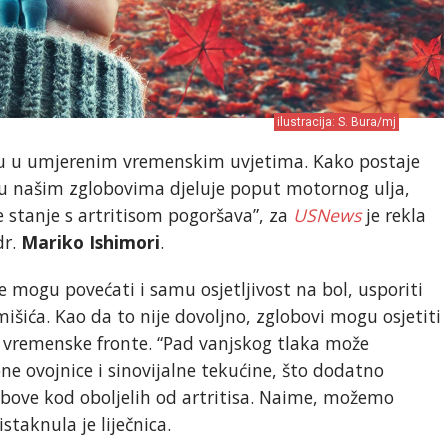
ilustracija: S. Bura/mj
aju u umjerenim vremenskim uvjetima. Kako postaje
a u našim zglobovima djeluje poput motornog ulja,
 stanje s artritisom pogoršava”, za
USNews
je rekla
dr.
Mariko Ishimori
.
e mogu povećati i samu osjetljivost na bol, usporiti
 mišića. Kao da to nije dovoljno, zglobovi mogu osjetiti
e vremenske fronte. “Pad vanjskog tlaka može
e ovojnice i sinovijalne tekućine, što dodatno
lobove kod oboljelih od artritisa. Naime, možemo
istaknula je liječnica.