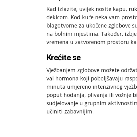
Kad izlazite, uvijek nosite kapu, ruk
dekicom. Kod kuće neka vam prostor
blagotvorne za ukočene zglobove su 
na bolnim mjestima. Također, izbjeg
vremena u zatvorenom prostoru kad
Krećite se
Vježbanjem zglobove možete održati 
val hormona koji poboljšavaju raspo
minuta umjereno intenzivnog vježba
poput hodanja, plivanja ili vožnje b
sudjelovanje u grupnim aktivnostima
učiniti zabavnijim.