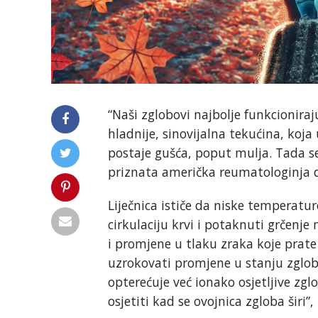
“Naši zglobovi najbolje funkcionir
hladnije, sinovijalna tekućina, koj
postaje gušća, poput mulja. Tada se
priznata američka reumatologinja 
Liječnica ističe da niske temperatur
cirkulaciju krvi i potaknuti grčenje
i promjene u tlaku zraka koje prat
uzrokovati promjene u stanju zglobn
opterećuje već ionako osjetljive zg
osjetiti kad se ovojnica zgloba širi”, 