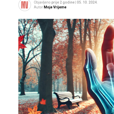
Objavljeno
prije 2 godine
|
05. 10. 2024.
Autor
Moje Vrijeme