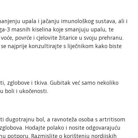
jenju upala i jačanju imunološkog sustava, ali i
ga-3 masnih kiselina koje smanjuju upalu, te
 voće, povrće i cjelovite žitarice u svoju prehranu.
se najprije konzultirajte s liječnikom kako biste
ti, zglobove i tkiva. Gubitak već samo nekoliko
u boli i ukočenosti.
i dugotrajnu bol, a ravnoteža osoba s artritisom
zglobova. Hodajte polako i nosite odgovarajuću
nu potporu. Razmislite o korištenju nordijskih