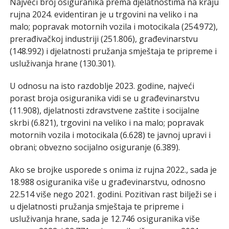
Najveći broj osiguranika prema djelatnostima na kraju
rujna 2024. evidentiran je u trgovini na veliko i na
malo; popravak motornih vozila i motocikala (254.972),
prerađivačkoj industriji (251.806), građevinarstvu
(148.992) i djelatnosti pružanja smještaja te pripreme i
usluživanja hrane (130.301).
U odnosu na isto razdoblje 2023. godine, najveći
porast broja osiguranika vidi se u građevinarstvu
(11.908), djelatnosti zdravstvene zaštite i socijalne
skrbi (6.821), trgovini na veliko i na malo; popravak
motornih vozila i motocikala (6.628) te javnoj upravi i
obrani; obvezno socijalno osiguranje (6.389).
Ako se brojke usporede s onima iz rujna 2022., sada je
18.988 osiguranika više u građevinarstvu, odnosno
22.514 više nego 2021. godini. Pozitivan rast bilježi se i
u djelatnosti pružanja smještaja te pripreme i
usluživanja hrane, sada je 12.746 osiguranika više