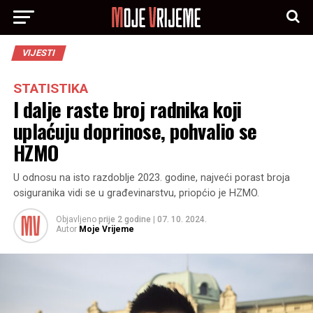
VIJESTI
STATISTIKA
I dalje raste broj radnika koji
uplaćuju doprinose, pohvalio se
HZMO
U odnosu na isto razdoblje 2023. godine, najveći porast broja
osiguranika vidi se u građevinarstvu, priopćio je HZMO.
Objavljeno
prije 2 godine
|
07. 10. 2024.
Autor
Moje Vrijeme