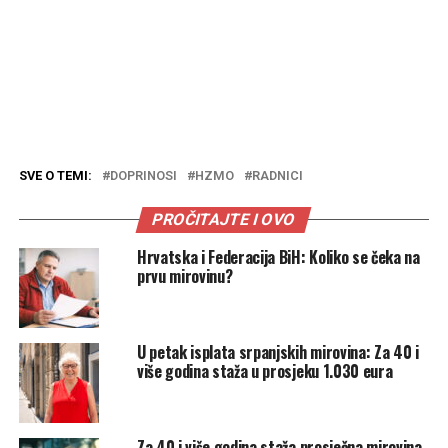
SVE O TEMI:
DOPRINOSI
HZMO
RADNICI
PROČITAJTE I OVO
Hrvatska i Federacija BiH: Koliko se čeka na
prvu mirovinu?
U petak isplata srpanjskih mirovina: Za 40 i
više godina staža u prosjeku 1.030 eura
Za 40 i više godina staža prosječna mirovina