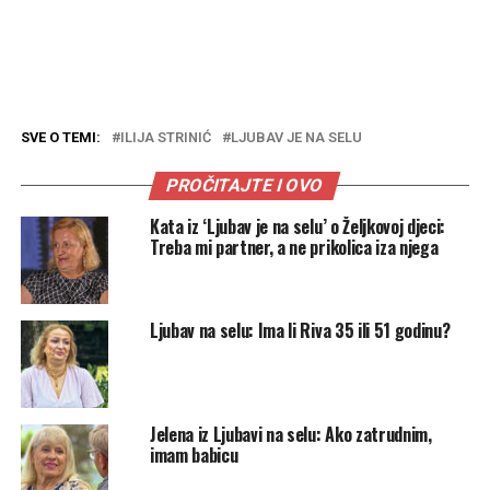
SVE O TEMI:
ILIJA STRINIĆ
LJUBAV JE NA SELU
PROČITAJTE I OVO
Kata iz ‘Ljubav je na selu’ o Željkovoj djeci:
Treba mi partner, a ne prikolica iza njega
Ljubav na selu: Ima li Riva 35 ili 51 godinu?
Jelena iz Ljubavi na selu: Ako zatrudnim,
imam babicu