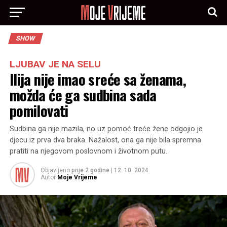
SHOW
LJUBAV JE NA SELU
Ilija nije imao sreće sa ženama,
možda će ga sudbina sada
pomilovati
Sudbina ga nije mazila, no uz pomoć treće žene odgojio je
djecu iz prva dva braka. Nažalost, ona ga nije bila spremna
pratiti na njegovom poslovnom i životnom putu.
Objavljeno
prije 2 godine
|
12. 10. 2024.
Autor
Moje Vrijeme