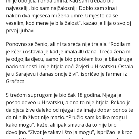
mi je oboljela i onda umrla. Kad sam trebao biti
najveseliji, bio sam najžalosniji. Dobio sam sina i
nakon dva mjeseca mi žena umre. Umjesto da se
veselim, kod mene je bila žalost”, kazao je Ilija o svojoj
prvoj ljubavi.
Ponovno se ženio, ali ni ta sreća nije trajala. “Rodila mi
je kćer i ostavila je kad je imala 40 dana. Treća žena mi
je odgojila djecu, samo je bio problem što je bila druge
nacionalnosti i nije htjela doći živjeti u Hrvatsku. Ostala
je u Sarajevu i danas ondje živi”, ispričao je farmer iz
Gračaca.
S trećom suprugom je bio čak 18 godina. Njega je
posao doveo u Hrvatsku, a ona to nije htjela. Rekao je
da djeca žive daleko od njega i da imaju dobar odnos te
da ni njih život nije mazio. “Pružio sam koliko mogu i
kako mogu”, kaže, ali ipak smatra da to nije bilo
dovoljno. “Život je takav i što ja mogu”, ispričao je kroz