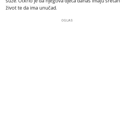
suze. Otkrio je da njegova djeca danas imaju sretan
život te da ima unučad.
OGLAS