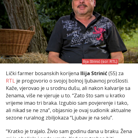
Ilija Strinić (scr: RTL)
Lički farmer bosanskih korijena
Ilija Strinić
(55) za
RTL
je progovorio o svojoj bolnoj ljubavnoj prošlosti.
Kaže, vjerovao je u srodnu dušu, ali nakon kalvarije sa
ženama, više ne vjeruje u to. “Zato što sam u kratko
vrijeme imao tri braka. Izgubio sam povjerenje i tako,
ali nikad se ne zna”, objasnio je ovaj sudionik aktualne
sezone ruralnog zbiljokaza “Ljubav je na selu”.
“Kratko je trajalo. Živio sam godinu dana u braku. Žena