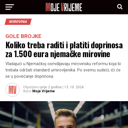
MIROVINA
GOLE BROJKE
Koliko treba raditi i platiti doprinosa
za 1.500 eura njemačke mirovine
Vladajući u Njemačkoj osmišljavaju mirovinsku reformu koja bi
trebala održati standard umirovljenika. Po svemu sudeći, ići će
se u povećanje doprinosa.
Objavljeno
prije 2 godine
|
13. 10. 2024.
Autor
Moje Vrijeme