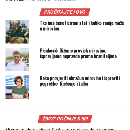
PROČITAJTE I OVO
Tko ima beneficirani staž i koliko ranije može
u mirovinu
Plenković: Dižemo prosjek mirovine,
ispravljamo nepravde prema braniteljima
Kako provjeriti obračun mirovine i ispraviti
pogreške: Rješenje i žalba
.
ŽIVOT POČINJE S 50!
Mi smo medij zajednice. Razbijamo predrasude o starenju i