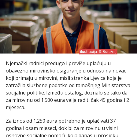
ilustracija: S. Bura/mj
Njemački radnici predugo i previše uplaćuju u
obavezno mirovinsko osiguranje u odnosu na novac
koji primaju u mirovini, misli stranka Ljevica koja je
zatražila službene podatke od tamošnjeg Ministarstva
socijalne politike. Između ostalog, doznalo se tako da
za mirovinu od 1.500 eura valja raditi čak 45 godina i 2
mjeseca.
Za iznos od 1.250 eura potrebno je uplaćivati 37
godina i osam mjeseci, dok bi za mirovinu u visini
osnovne socijalne pomoći, koja danas u prosjeku