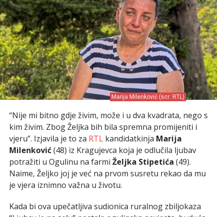
Marija Milenković (scr: RTL)
“Nije mi bitno gdje živim, može i u dva kvadrata, nego s
kim živim. Zbog Željka bih bila spremna promijeniti i
vjeru”. Izjavila je to za
RTL
kandidatkinja
Marija
Milenković
(48) iz Kragujevca koja je odlučila ljubav
potražiti u Ogulinu na farmi
Željka Stipetića
(49).
Naime, Željko joj je već na prvom susretu rekao da mu
je vjera iznimno važna u životu.
Kada bi ova upečatljiva sudionica ruralnog zbiljokaza