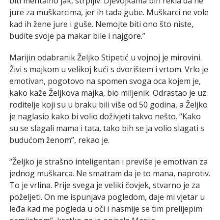
biti mentalno jak, strpljiv. Djevojkama bih rekla da ne
jure za muškarcima, jer ih tada gube. Muškarci ne vole
kad ih žene jure i guše. Nemojte biti ono što niste,
budite svoje pa makar bile i najgore.”
Marijin odabranik Željko Stipetić u vojnoj je mirovini.
Živi s majkom u velikoj kući s dvorištem i vrtom. Vrlo je
emotivan, pogotovo na spomen svoga oca kojem je,
kako kaže Željkova majka, bio miljenik. Odrastao je uz
roditelje koji su u braku bili više od 50 godina, a Željko
je naglasio kako bi volio doživjeti takvo nešto. “Kako
su se slagali mama i tata, tako bih se ja volio slagati s
budućom ženom”, rekao je.
“Željko je strašno inteligentan i previše je emotivan za
jednog muškarca. Ne smatram da je to mana, naprotiv.
To je vrlina. Prije svega je veliki čovjek, stvarno je za
poželjeti. On me ispunjava pogledom, daje mi vjetar u
leđa kad me pogleda u oči i nasmije se tim prelijepim