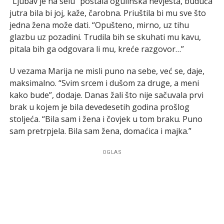
“Ljubav je na selu” postala ogulinska nevjesta, buduća
jutra bila bi joj, kaže, čarobna. Priuštila bi mu sve što
jedna žena može dati. “Opušteno, mirno, uz tihu
glazbu uz pozadini. Trudila bih se skuhati mu kavu,
pitala bih ga odgovara li mu, kreće razgovor…”
U vezama Marija ne misli puno na sebe, već se, daje,
maksimalno. “Svim srcem i dušom za druge, a meni
kako bude”, dodaje. Danas žali što nije sačuvala prvi
brak u kojem je bila devedesetih godina prošlog
stoljeća. “Bila sam i žena i čovjek u tom braku. Puno
sam pretrpjela. Bila sam žena, domaćica i majka.”
OGLAS