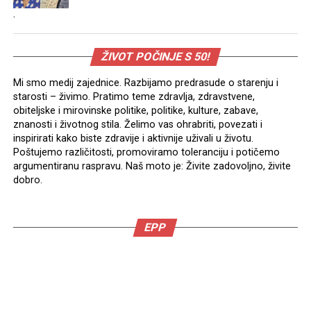
.
ŽIVOT POČINJE S 50!
Mi smo medij zajednice. Razbijamo predrasude o starenju i
starosti – živimo. Pratimo teme zdravlja, zdravstvene,
obiteljske i mirovinske politike, politike, kulture, zabave,
znanosti i životnog stila. Želimo vas ohrabriti, povezati i
inspirirati kako biste zdravije i aktivnije uživali u životu.
Poštujemo različitosti, promoviramo toleranciju i potičemo
argumentiranu raspravu. Naš moto je: Živite zadovoljno, živite
dobro.
EPP