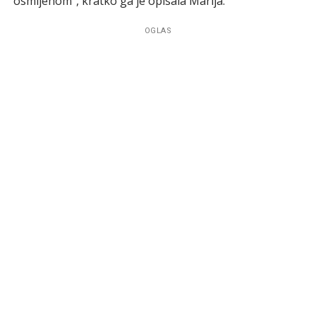
osmijehom”, kratko ga je opisala Marija.
OGLAS