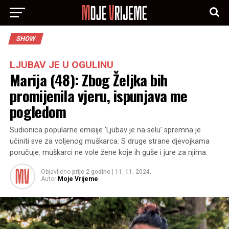
SHOW
LJUBAV JE U OGULINU
Marija (48): Zbog Željka bih
promijenila vjeru, ispunjava me
pogledom
Sudionica popularne emisije ‘Ljubav je na selu’ spremna je
učiniti sve za voljenog muškarca. S druge strane djevojkama
poručuje: muškarci ne vole žene koje ih guše i jure za njima.
Objavljeno
prije 2 godine
|
11. 11. 2024.
Autor
Moje Vrijeme