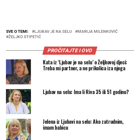
SVE O TEMI:
LJUBAV JE NA SELU
MARIJA MILENKOVIĆ
ŽELJKO STIPETIĆ
PROČITAJTE I OVO
Kata iz ‘Ljubav je na selu’ o Željkovoj djeci:
Treba mi partner, a ne prikolica iza njega
Ljubav na selu: Ima li Riva 35 ili 51 godinu?
Jelena iz Ljubavi na selu: Ako zatrudnim,
imam babicu