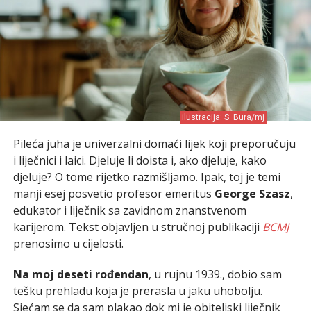
ilustracija: S. Bura/mj
Pileća juha je univerzalni domaći lijek koji preporučuju
i liječnici i laici. Djeluje li doista i, ako djeluje, kako
djeluje? O tome rijetko razmišljamo. Ipak, toj je temi
manji esej posvetio profesor emeritus
George Szasz
,
edukator i liječnik sa zavidnom znanstvenom
karijerom. Tekst objavljen u stručnoj publikaciji
BCMJ
prenosimo u cijelosti.
Na moj deseti rođendan
, u rujnu 1939., dobio sam
tešku prehladu koja je prerasla u jaku uhobolju.
Sjećam se da sam plakao dok mi je obiteljski liječnik