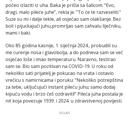
počeo izlaziti iz uha. Baka je prišla sa šalicom. “Evo,
dragi, malo pileće juhe”, rekla je. “To će te razveseliti.”
Suze su mi i dalje tekle, ali osjećao sam olakšanje. Bez
boli i pijuckajući juhu,promrljao sam zahvalu liječniku,
mami i baki.
Oko 85 godina kasnije, 1. siječnja 2024., probudili su
me curenje nosa i glavobolja, a do podneva sam se već
osjećao loše i imao temperaturu. Naravno, testirao
sam se. Bio sam pozitivan na COVID-19. U roku od
nekoliko sati prijatelj je pokucao na vrata i ostavio
vrećicu s namirnicama i poruku: “Nekoliko potrepština
za tebe, uključujući instant pileću juhu; samo dodaj
kipuću vodu i brzo ćeš ozdraviti!” Pileća juha postala je
nit koja povezuje 1939. i 2024. u zdravstvenoj povijesti.
OGLAS