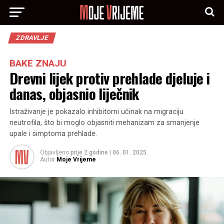
ZDRAVLJE
BAKE ZNAJU
Drevni lijek protiv prehlade djeluje i
danas, objasnio liječnik
Istraživanje je pokazalo inhibitorni učinak na migraciju
neutrofila, što bi moglo objasniti mehanizam za smanjenje
upale i simptoma prehlade.
Objavljeno
prije 2 godine
|
06. 01. 2025.
Autor
Moje Vrijeme