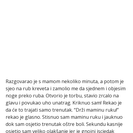
Razgovarao je s mamom nekoliko minuta, a potom je
sjeo na rub kreveta i zamolio me da sjednem i objesim
noge preko ruba. Otvorio je torbu, stavio zrcalo na
glavu i povukao uho unatrag. Kriknuo sam! Rekao je
da će to trajati samo trenutak. “Drži maminu ruku!”
rekao je glasno. Stisnuo sam maminu ruku i jauknuo
dok sam osjetio trenutak oštre boli. Sekundu kasnije
osjetio sam veliko olakšanje jer je gnojni iscjedak