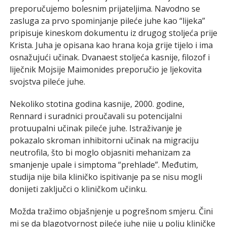
preporučujemo bolesnim prijateljima. Navodno se
zasluga za prvo spominjanje pileće juhe kao “lijeka”
pripisuje kineskom dokumentu iz drugog stoljeća prije
Krista. Juha je opisana kao hrana koja grije tijelo i ima
osnažujući učinak. Dvanaest stoljeća kasnije, filozof i
liječnik Mojsije Maimonides preporučio je ljekovita
svojstva pileće juhe.
Nekoliko stotina godina kasnije, 2000. godine,
Rennard i suradnici proučavali su potencijalni
protuupalni učinak pileće juhe. Istraživanje je
pokazalo skroman inhibitorni učinak na migraciju
neutrofila, što bi moglo objasniti mehanizam za
smanjenje upale i simptoma “prehlade”. Međutim,
studija nije bila kliničko ispitivanje pa se nisu mogli
donijeti zaključci o kliničkom učinku.
Možda tražimo objašnjenje u pogrešnom smjeru. Čini
mi se da blagotvornost pileće juhe nije u polju kliničke