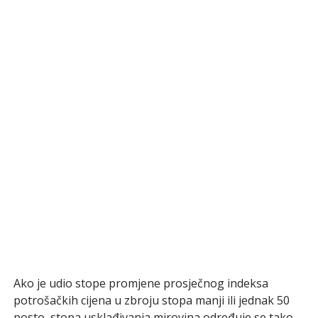
Ako je udio stope promjene prosječnog indeksa
potrošačkih cijena u zbroju stopa manji ili jednak 50
posto, stopa usklađivanja mirovina određuje se tako