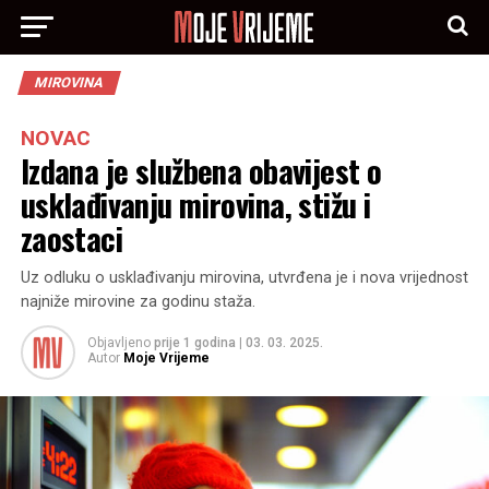
MIROVINA
NOVAC
Izdana je službena obavijest o
usklađivanju mirovina, stižu i
zaostaci
Uz odluku o usklađivanju mirovina, utvrđena je i nova vrijednost
najniže mirovine za godinu staža.
Objavljeno
prije 1 godina
|
03. 03. 2025.
Autor
Moje Vrijeme