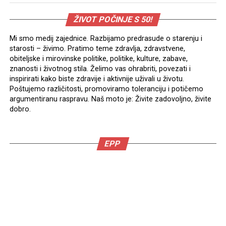
ŽIVOT POČINJE S 50!
Mi smo medij zajednice. Razbijamo predrasude o starenju i
starosti – živimo. Pratimo teme zdravlja, zdravstvene,
obiteljske i mirovinske politike, politike, kulture, zabave,
znanosti i životnog stila. Želimo vas ohrabriti, povezati i
inspirirati kako biste zdravije i aktivnije uživali u životu.
Poštujemo različitosti, promoviramo toleranciju i potičemo
argumentiranu raspravu. Naš moto je: Živite zadovoljno, živite
dobro.
EPP