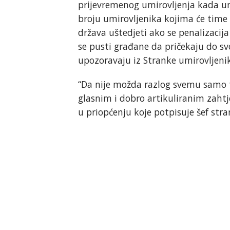
prijevremenog umirovljenja kada umi
broju umirovljenika kojima će time 
država uštedjeti ako se penalizacija
se pusti građane da pričekaju do s
upozoravaju iz Stranke umirovljeni
“Da nije možda razlog svemu samo t
glasnim i dobro artikuliranim zahtj
u priopćenju koje potpisuje šef stra