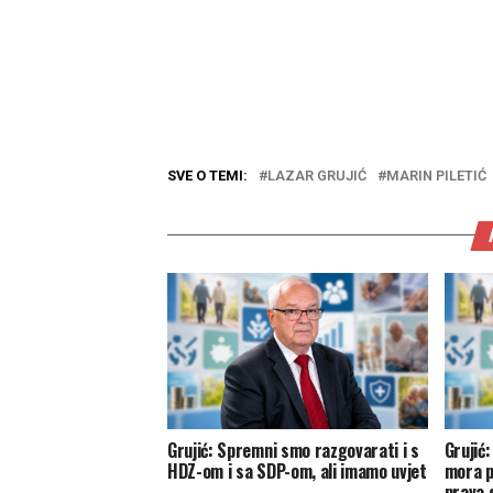
SVE O TEMI:
LAZAR GRUJIĆ
MARIN PILETIĆ
Grujić: Spremni smo razgovarati i s
Grujić
HDZ-om i sa SDP-om, ali imamo uvjet
mora p
prava s