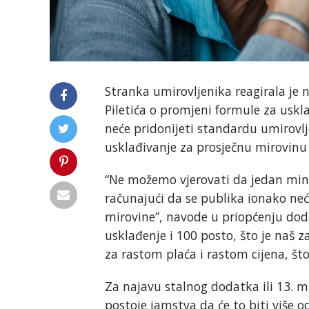
Stranka umirovljenika reagirala je 
Piletića o promjeni formule za uskl
neće pridonijeti standardu umirovlj
usklađivanje za prosječnu mirovinu 
“Ne možemo vjerovati da jedan mini
računajući da se publika ionako ne
mirovine”, navode u priopćenju doda
usklađenje i 100 posto, što je naš z
za rastom plaća i rastom cijena, št
Za najavu stalnog dodatka ili 13. m
postoje jamstva da će to biti više o