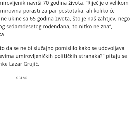
rovljenik navrši 70 godina života. “Riječ je o velikom
mirovina porasti za par postotaka, ali koliko će
 ne ukine sa 65 godina života, što je naš zahtjev, nego
vog sedamdesetog rođendana, to nitko ne zna”,
ka.
o da se ne bi slučajno pomislilo kako se udovoljava
evima umirovljeničkih političkih stranaka?” pitaju se
nke Lazar Grujić.
OGLAS