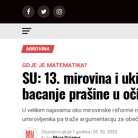
MIROVINA
GDJE JE MATEMATIKA?
SU: 13. mirovina i uk
bacanje prašine u oč
U velikim najavama oko mirovinske reforme n
umirovljenika pa traže argumentaciju za obećan
Objavljeno
prije 1 godina
|
05. 03. 2025.
Autor
Moje Vrijeme