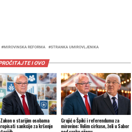
MIROVINSKA REFORMA
STRANKA UMIROVLJENIKA
PROČITAJTE I OVO
: Zakon o starijim osobama
Grujić o Špiki i referendumu za
ropisati sankcije za kršenje
mirovine: Volim cirkuse, želi u Sabor
tarijih
pod svaku cijenu