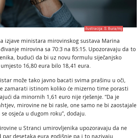
ilustracija: S. Bura/mj
na izjave ministara mirovinskog sustava Marina
ađivanje mirovina sa 70:3 na 85:15. Upozoravaju da to
enika, budući da bi uz novu formulu siječanjsko
umjesto 16,80 eura bilo 18,41 eura.
star može tako javno bacati svima prašinu u oči,
će zamarati istinom koliko će mizerno time porasti
jući da minornih 1,61 euro nije rješenje. “Da je
ahtjev, mirovine ne bi rasle, one samo ne bi zaostajale
o se osjeća u dugom roku”, dodaju.
irovine u Stranci umirovljenika upozoravaju da ne
d par desetaka eura godišnje pa i to nazivaju