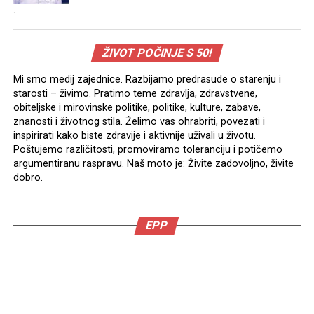
.
ŽIVOT POČINJE S 50!
Mi smo medij zajednice. Razbijamo predrasude o starenju i
starosti – živimo. Pratimo teme zdravlja, zdravstvene,
obiteljske i mirovinske politike, politike, kulture, zabave,
znanosti i životnog stila. Želimo vas ohrabriti, povezati i
inspirirati kako biste zdravije i aktivnije uživali u životu.
Poštujemo različitosti, promoviramo toleranciju i potičemo
argumentiranu raspravu. Naš moto je: Živite zadovoljno, živite
dobro.
EPP