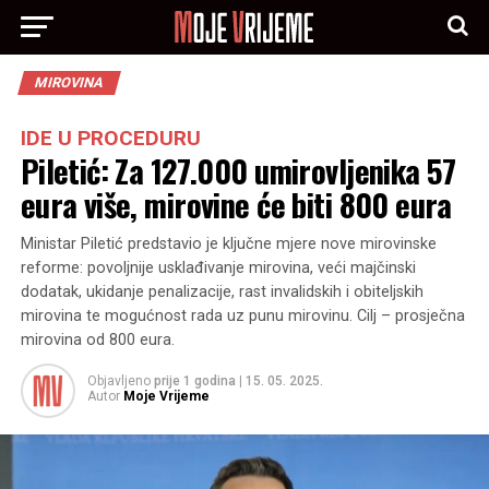
MIROVINA
IDE U PROCEDURU
Piletić: Za 127.000 umirovljenika 57
eura više, mirovine će biti 800 eura
Ministar Piletić predstavio je ključne mjere nove mirovinske
reforme: povoljnije usklađivanje mirovina, veći majčinski
dodatak, ukidanje penalizacije, rast invalidskih i obiteljskih
mirovina te mogućnost rada uz punu mirovinu. Cilj – prosječna
mirovina od 800 eura.
Objavljeno
prije 1 godina
|
15. 05. 2025.
Autor
Moje Vrijeme