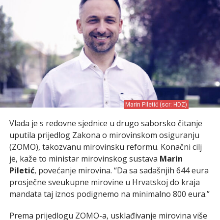
Marin Piletić (scr: HDZ)
Vlada je s redovne sjednice u drugo saborsko čitanje
uputila prijedlog Zakona o mirovinskom osiguranju
(ZOMO), takozvanu mirovinsku reformu. Konačni cilj
je, kaže to ministar mirovinskog sustava
Marin
Piletić
, povećanje mirovina. “Da sa sadašnjih 644 eura
prosječne sveukupne mirovine u Hrvatskoj do kraja
mandata taj iznos podignemo na minimalno 800 eura.”
Prema prijedlogu ZOMO-a, usklađivanje mirovina više