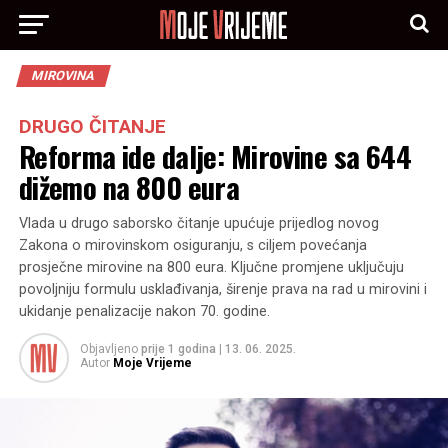
MIROVINA
DRUGO ČITANJE
Reforma ide dalje: Mirovine sa 644
dižemo na 800 eura
Vlada u drugo saborsko čitanje upućuje prijedlog novog
Zakona o mirovinskom osiguranju, s ciljem povećanja
prosječne mirovine na 800 eura. Ključne promjene uključuju
povoljniju formulu usklađivanja, širenje prava na rad u mirovini i
ukidanje penalizacije nakon 70. godine.
Objavljeno
prije 1 godina
|
13. 06. 2025.
Autor
Moje Vrijeme