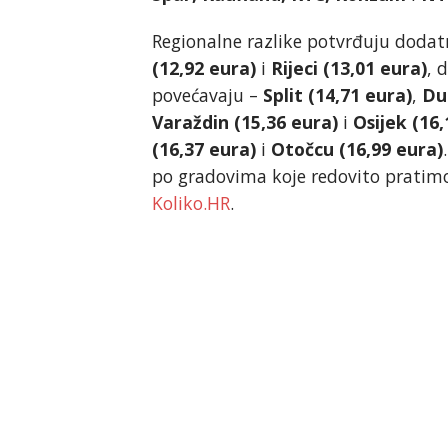
Regionalne razlike potvrđuju dodatne
(12,92 eura)
i
Rijeci (13,01 eura)
, 
povećavaju –
Split (14,71 eura)
,
Du
Varaždin (15,36 eura)
i
Osijek (16,
(16,37 eura)
i
Otočcu (16,99 eura)
po gradovima koje redovito pratimo.
Koliko.HR
.