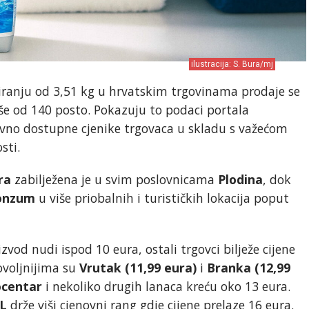
ilustracija: S. Bura/mj
ranju od 3,51 kg u hrvatskim trgovinama prodaje se
iše od 140 posto. Pokazuju to podaci portala
nevno dostupne cjenike trgovaca u skladu s važećom
sti.
ra
zabilježena je u svim poslovnicama
Plodina
, dok
onzum
u više priobalnih i turističkih lokacija poput
izvod nudi ispod 10 eura, ostali trgovci bilježe cijene
ovoljnijima su
Vrutak (11,99 eura)
i
Branka (12,99
ocentar
i nekoliko drugih lanaca kreću oko 13 eura.
L
drže viši cjenovni rang gdje cijene prelaze 16 eura.