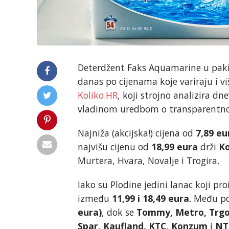
Deterdžent Faks Aquamarine u paki
danas po cijenama koje variraju i v
Koliko.HR
, koji strojno analizira d
vladinom uredbom o transparentno
Najniža (akcijska!) cijena od
7,89 eu
najvišu cijenu od
18,99 eura
drži
K
Murtera, Hvara, Novalje i Trogira.
Iako su Plodine jedini lanac koji pro
između
11,99 i 18,49 eura
. Među p
eura)
, dok se
Tommy, Metro, Trg
Spar, Kaufland, KTC, Konzum
i
NT