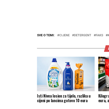
SVE O TEMI:
CIJENE
DETERGENT
FAKS
Isti Nivea losion za tijelo, razlika u
Kilogr
cijeni po lancima gotovo 10 eura
eura, 