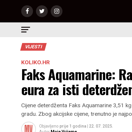
VIJESTI
KOLIKO.HR
Faks Aquamarine: Razl
eura za isti deterdže
Cijene deterdženta Faks Aquamarine 3,51 kg ra
gradu. Zbog akcijske cijene, trenutno je najpov
Objavljeno
prije 1 godina
|
22. 07. 2025.
Autor
Moje Vrijeme