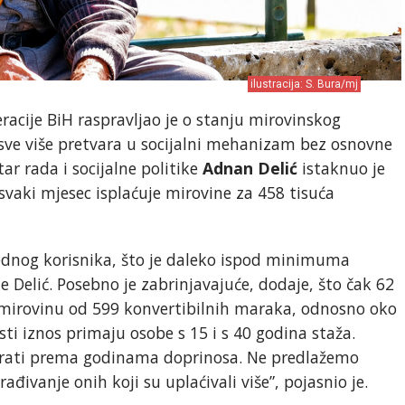
ilustracija: S. Bura/mj
acije BiH raspravljao je o stanju mirovinskog
 sve više pretvara u socijalni mehanizam bez osnovne
ar rada i socijalne politike
Adnan Delić
istaknuo je
svaki mjesec isplaćuje mirovine za 458 tisuća
ednog korisnika, što je daleko ispod minimuma
 je Delić. Posebno je zabrinjavajuće, dodaje, što čak 62
 mirovinu od 599 konvertibilnih maraka, odnosno oko
 isti iznos primaju osobe s 15 i s 40 godina staža.
cirati prema godinama doprinosa. Ne predlažemo
đivanje onih koji su uplaćivali više”, pojasnio je.