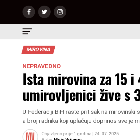
MIROVINA
NEPRAVEDNO
Ista mirovina za 15 i
umirovljenici žive s 
U Federaciji BiH raste pritisak na mirovinski
a broj radnika koji uplaćuju doprinos sve je m
Objavljeno
prije 1 godina
|
24. 07. 2025.
Autor
Moje Vrijeme