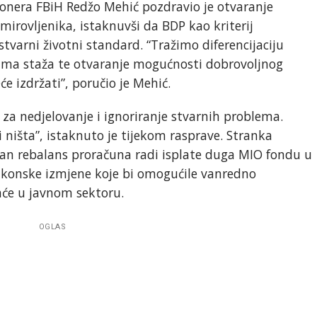
onera FBiH Redžo Mehić pozdravio je otvaranje
irovljenika, istaknuvši da BDP kao kriterij
tvarni životni standard. “Tražimo diferencijaciju
ma staža te otvaranje mogućnosti dobrovoljnog
će izdržati”, poručio je Mehić.
 za nedjelovanje i ignoriranje stvarnih problema.
i ništa”, istaknuto je tijekom rasprave. Stranka
itan rebalans proračuna radi isplate duga MIO fondu u
konske izmjene koje bi omogućile vanredno
aće u javnom sektoru.
OGLAS