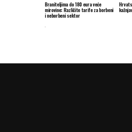
Braniteljima do 180 eura veće
Hrvats
mirovine: Različite tarife za borbeni
kažnja
i neborbeni sektor
.