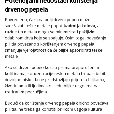
Potencijalni nedostaci korištenja
drvenog pepela
Povremeno, čak i najbolji drveni pepeo može
sadržavati teške metale poput
kadmija i olova
, ali
razine tih metala mogu se minimizirati pažljivim
odabirom drva koje se spaljuje. Osim toga, povećanje
pH tla povezano s korištenjem drvenog pepela
smanjuje vjerojatnost da će biljke apsorbirati teške
metale.
Ako se drveni pepeo koristi prema preporučenim
količinama, koncentracije teških metala trebale bi biti
dovoljno niske da ne predstavljaju prijetnju biljkama,
životinjama ili ljudima koji jedu biljke uzgojene na
tretiranim područjima.
Budući da korištenje drvenog pepela obično povećava
pH tla, ne treba ga koristiti prilikom uzgoja kultura