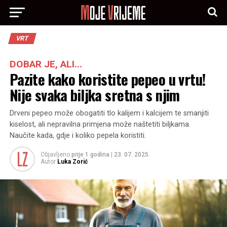
VRT
DOBAR JE, ALI...
Pazite kako koristite pepeo u vrtu!
Nije svaka biljka sretna s njim
Drveni pepeo može obogatiti tlo kalijem i kalcijem te smanjiti
kiselost, ali nepravilna primjena može naštetiti biljkama.
Naučite kada, gdje i koliko pepela koristiti.
Objavljeno
prije 1 godina
|
23. 07. 2025.
Autor
Luka Zorić