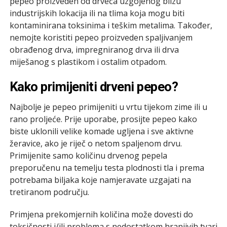
pepeo proizveden od drveća uzgojenog blizu
industrijskih lokacija ili na tlima koja mogu biti
kontaminirana toksinima i teškim metalima. Također,
nemojte koristiti pepeo proizveden spaljivanjem
obrađenog drva, impregniranog drva ili drva
miješanog s plastikom i ostalim otpadom.
Kako primijeniti drveni pepeo?
Najbolje je pepeo primijeniti u vrtu tijekom zime ili u
rano proljeće. Prije uporabe, prosijte pepeo kako
biste uklonili velike komade ugljena i sve aktivne
žeravice, ako je riječ o netom spaljenom drvu.
Primijenite samo količinu drvenog pepela
preporučenu na temelju testa plodnosti tla i prema
potrebama biljaka koje namjeravate uzgajati na
tretiranom području.
Primjena prekomjernih količina može dovesti do
toksičnosti i/ili problema s nedostatkom hranjivih tvari