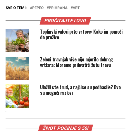
SVE O TEMI:
PEPEO
PRIHRANA
VRT
PROČITAJTE I OVO
Toplinski valovi prže vrtove: Kako im pomoći
da prežive
Zeleni travnjak više nije mjerilo dobrog
vrtlara: Moramo prihvatiti žutu travu
Uložili ste trud, a rajčice su podbacile? Ovo
su mogući razlozi
.
ŽIVOT POČINJE S 50!