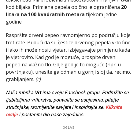
kod biljaka. Primjena pepela obično je ograničena
20
litara na 100 kvadratnih metara
tijekom jedne
godine.
Raspršite drveni pepeo ravnomjerno po području koje
tretirate. Budući da su čestice drvenog pepela vrlo fine
i lako ih može nositi vjetar, izbjegavajte primjenu kada
je vjetrovito. Kad god je moguće, prospite drveni
pepeo na vlažno tlo. Gdje god je to moguće (npr. u
povrtnjaku), unesite ga odmah u gornji sloj tla, recimo,
grabljanjem.
(r)
Naša rubrika
Vrt
ima svoju Facebook grupu. Pridružite se
ljubiteljima vrtlarstva, pohvalite se uspjesima, pitajte
stručnjake, razmijenite savjete i inspirirajte se.
Kliknite
ovdje
i postanite dio naše zajednice.
OGLAS