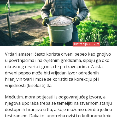
ilustracija: S. Bura
Vrtlari amateri često koriste drveni pepeo kao gnojivo
u povrtnjacima i na cvjetnim gredicama, sipaju ga oko
ukrasnog drveća i grmlja te po travnjacima. Zaista,
drveni pepeo može biti vrijedan izvor određenih
hranjivih tvari i može se koristiti za korekciju pH
vrijednosti (kiselosti) tla.
Međutim, mora potjecati iz odgovarajućeg izvora, a
njegova uporaba treba se temeljiti na stvarnom stanju
dostupnih hranjiva u tlu, a koje možemo utvrditi jedino
testiranjem. Dakako, upotreba ovisi i o kulturama koje