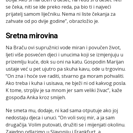
se čeka, niti se ide preko reda, pa bio ti i najveći
prijatelj samom liječniku. Nema ni liste čekanja za
zahvate od po dvije godine”, obrazložio je.
Sretna mirovina
Na Braču ovi supružnici vode miran i povučen život,
ljeti više posvećen djeci i unucima koji se izmjenjuju u
prizemlju kuće, dok su oni na katu. Gospodin Marijan
ustaje već u pet ujutro pa skuha kavu, ode u trgovinu.
“On zna i hoće sve raditi, stvarno ga moram pohvaliti.
Ako treba i kuha i usisava, ne bježi ni od kakvog posla.
K tome, strpljiv je sa mnom jer sam veliki živac”, kaže
gospođa Anka kroz smijeh.
Ne smeta mu, dodaje, ni kad sama otputuje ako joj
nedostaju djeca i unuci. “On voli svoj mir, a ja sam
drugačija. Volim putovati, družiti se i mijenjati okolinu.
Zajedno odlazimo u Slavoniju i Frankfurt, a