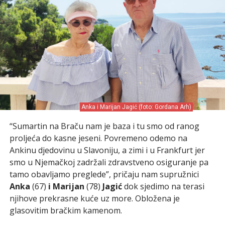
Anka i Marijan Jagić (foto: Gordana Arh)
“Sumartin na Braču nam je baza i tu smo od ranog
proljeća do kasne jeseni. Povremeno odemo na
Ankinu djedovinu u Slavoniju, a zimi i u Frankfurt jer
smo u Njemačkoj zadržali zdravstveno osiguranje pa
tamo obavljamo preglede”, pričaju nam supružnici
Anka
(67)
i Marijan
(78)
Jagić
dok sjedimo na terasi
njihove prekrasne kuće uz more. Obložena je
glasovitim bračkim kamenom.