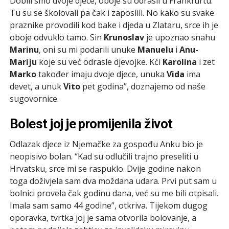
Dobili smo dvoje djece, oboje su odrasli u Frankfurtu.
Tu su se školovali pa čak i zaposlili. No kako su svake
praznike provodili kod bake i djeda u Zlataru, srce ih je
oboje odvuklo tamo. Sin
Krunoslav
je upoznao snahu
Marinu
, oni su mi podarili unuke
Manuelu
i
Anu-
Mariju
koje su već odrasle djevojke. Kći
Karolina
i zet
Marko
također imaju dvoje djece, unuka
Vida
ima
devet, a unuk
Vito
pet godina”, doznajemo od naše
sugovornice.
Bolest joj je promijenila život
Odlazak djece iz Njemačke za gospođu Anku bio je
neopisivo bolan. “Kad su odlučili trajno preseliti u
Hrvatsku, srce mi se raspuklo. Dvije godine nakon
toga doživjela sam dva moždana udara. Prvi put sam u
bolnici provela čak godinu dana, već su me bili otpisali.
Imala sam samo 44 godine”, otkriva. Tijekom dugog
oporavka, tvrtka joj je sama otvorila bolovanje, a