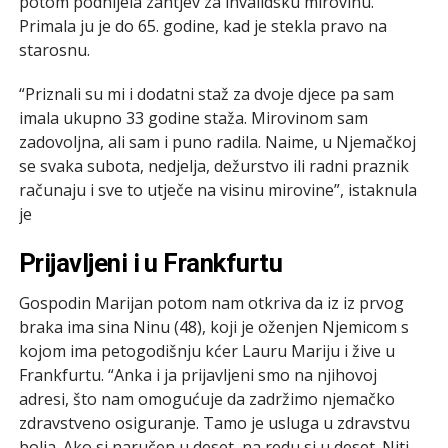
potom podnijela zahtjev za invalidsku mirovinu.
Primala ju je do 65. godine, kad je stekla pravo na
starosnu.
“Priznali su mi i dodatni staž za dvoje djece pa sam
imala ukupno 33 godine staža. Mirovinom sam
zadovoljna, ali sam i puno radila. Naime, u Njemačkoj
se svaka subota, nedjelja, dežurstvo ili radni praznik
računaju i sve to utječe na visinu mirovine”, istaknula
je
Prijavljeni i u Frankfurtu
Gospodin Marijan potom nam otkriva da iz iz prvog
braka ima sina Ninu (48), koji je oženjen Njemicom s
kojom ima petogodišnju kćer Lauru Mariju i žive u
Frankfurtu. “Anka i ja prijavljeni smo na njihovoj
adresi, što nam omogućuje da zadržimo njemačko
zdravstveno osiguranje. Tamo je usluga u zdravstvu
bolja. Ako si naručen u deset, na redu si u deset. Niti