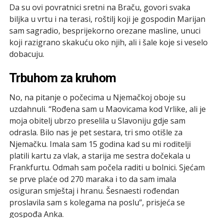
Da su ovi povratnici sretni na Braču, govori svaka
biljka u vrtu i na terasi, roštilj koji je gospodin Marijan
sam sagradio, besprijekorno orezane masline, unuci
koji razigrano skakuću oko njih, ali i šale koje si veselo
dobacuju.
Trbuhom za kruhom
No, na pitanje o počecima u Njemačkoj oboje su
uzdahnuli. “Rođena sam u Maovicama kod Vrlike, ali je
moja obitelj ubrzo preselila u Slavoniju gdje sam
odrasla. Bilo nas je pet sestara, tri smo otišle za
Njemačku. Imala sam 15 godina kad su mi roditelji
platili kartu za vlak, a starija me sestra dočekala u
Frankfurtu. Odmah sam počela raditi u bolnici. Sjećam
se prve plaće od 270 maraka i to da sam imala
osiguran smještaj i hranu. Šesnaesti rođendan
proslavila sam s kolegama na poslu”, prisjeća se
gospođa Anka.