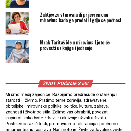
Zahtjev za starosnu ili prijevremenu
mirovinu: kada ga predati i gdje se podnosi
Mrak-Taritaš ide u mirovinu: Ljeto će
provesti uz knjige i jedrenje
.
ŽIVOT POČINJE S 50!
Mi smo medij zajednice. Razbijamo predrasude o starenju i
starosti – živimo. Pratimo teme zdravlja, zdravstvene,
obiteljske i mirovinske politike, politike, kulture, zabave,
znanosti i životnog stila. Želimo vas ohrabriti, povezati i
inspirirati kako biste zdravije i aktivnije uživali u životu.
Poštujemo različitosti, promoviramo toleranciju i potičemo
argumentiranu raspravu. Naš moto je: Živite zadovoljno, živite