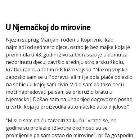
U Njemačkoj do mirovine
Njezin suprug Marijan, rođen u Koprivnici kao
najmlađi od sedmero djece, ostao je bez majke koja je
preminula u 43. godini života. Odrastao je u domu za
nezbrinutu djecu, završio srednju strojarsku školu,
kratko radio, a zatim odslužio vojsku. “Nakon vojske
zaposlio sam se u Podravci, ali mi je pola plaće odlazilo
na sobicu u kojoj sam živio. Vidio sam da tako neću
moći napredovati pa sam se pridružio bratu u
Njemačkoj. Došao sam na unaprijed dogovoren posao
u tvrtki koja je proizvodila automatske auto dijelove.”
“Mislio sam da ću zaraditi za kuću i vratiti se, no
godine su prolazile i životne okolnosti su se
promijenile pa sam ostao do mirovine”, priča gospodin