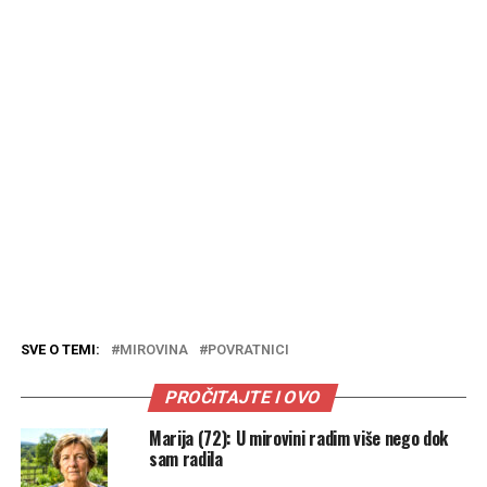
SVE O TEMI:
MIROVINA
POVRATNICI
PROČITAJTE I OVO
Marija (72): U mirovini radim više nego dok
sam radila