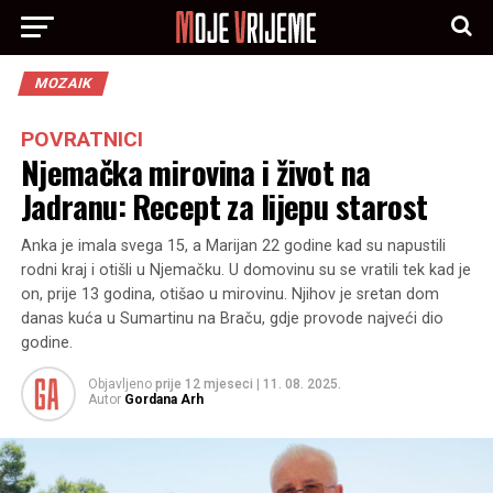
MOZAIK
POVRATNICI
Njemačka mirovina i život na
Jadranu: Recept za lijepu starost
Anka je imala svega 15, a Marijan 22 godine kad su napustili
rodni kraj i otišli u Njemačku. U domovinu su se vratili tek kad je
on, prije 13 godina, otišao u mirovinu. Njihov je sretan dom
danas kuća u Sumartinu na Braču, gdje provode najveći dio
godine.
Objavljeno
prije 12 mjeseci
|
11. 08. 2025.
Autor
Gordana Arh