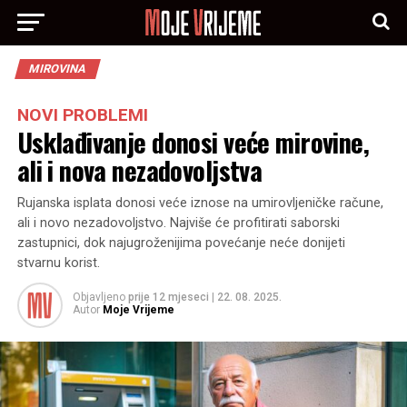
MIROVINA
NOVI PROBLEMI
Usklađivanje donosi veće mirovine,
ali i nova nezadovoljstva
Rujanska isplata donosi veće iznose na umirovljeničke račune,
ali i novo nezadovoljstvo. Najviše će profitirati saborski
zastupnici, dok najugroženijima povećanje neće donijeti
stvarnu korist.
Objavljeno
prije 12 mjeseci
|
22. 08. 2025.
Autor
Moje Vrijeme