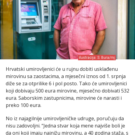
ilustracija: S. Bura/mj
Hrvatski umirovljenici će u rujnu dobiti usklađenu
mirovinu sa zaostacima, a mjesečni iznos od 1. srpnja
diže se za otprilike 6 i pol posto. Tako će umirovljenici
koji dobivaju 500 eura mirovine, mjesečno dobivati 532
eura. Saborskim zastupnicima, mirovine će narasti i
preko 100 eura.
No iz najagilnije umirovljeničke udruge, poručuju da
nisu zadovoljni. “Jedna stvar koja mene najviše boli je
da oni koji imaju najnižu mirovinu, a 40 godina staža, s