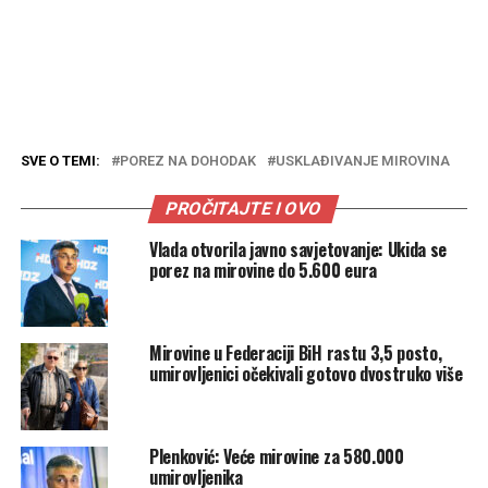
SVE O TEMI:
POREZ NA DOHODAK
USKLAĐIVANJE MIROVINA
PROČITAJTE I OVO
Vlada otvorila javno savjetovanje: Ukida se
porez na mirovine do 5.600 eura
Mirovine u Federaciji BiH rastu 3,5 posto,
umirovljenici očekivali gotovo dvostruko više
Plenković: Veće mirovine za 580.000
umirovljenika