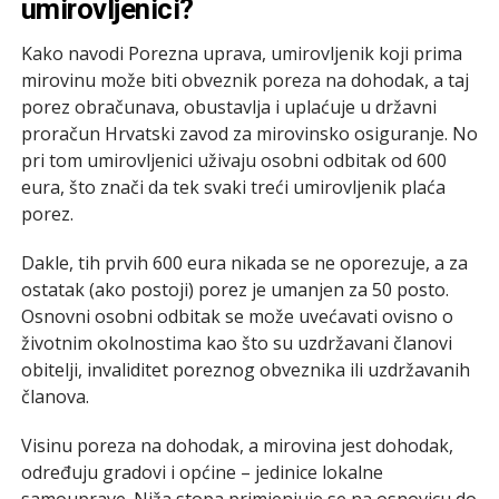
umirovljenici?
Kako navodi Porezna uprava, umirovljenik koji prima
mirovinu​ može biti obveznik poreza na dohodak, a taj
porez obračunava, obustavlja i uplaćuje u državni
proračun Hrvatski zavod za mirovinsko osiguranje. No
pri tom umirovljenici uživaju osobni odbitak od 600
eura, što znači da tek svaki treći umirovljenik plaća
porez.
Dakle, tih prvih 600 eura nikada se ne oporezuje, a za
ostatak (ako postoji) porez je umanjen za 50 posto.
Osnovni osobni odbitak se može uvećavati ovisno o
životnim okolnostima kao što su uzdržavani članovi
obitelji, invaliditet poreznog obveznika ili uzdržavanih
članova.
Visinu poreza na dohodak, a mirovina jest dohodak,
određuju gradovi i općine – jedinice lokalne
samouprave. Niža stopa primjenjuje se na osnovicu do