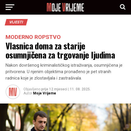
VIJESTI
MODERNO ROPSTVO
Vlasnica doma za starije
osumnjičena za trgovanje ljudima
Nakon dovršenog kriminalističkog istraživanja, osumnjičena je
pritvorena. U njenim objektima pronađeno je pet stranih
radnica koje je zlostavljala i zastrašivala.
Objavljeno
prije 12 mjeseci
|
11. 08. 2025.
Autor
Moje Vrijeme