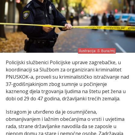
ilustracija: S. Bura/mj
Policijski službenici Policijske uprave zagrebačke, u
koordinaciji sa Službom za organizirani kriminalitet
PNUSKOK-a, proveli su kriminalističko istraživanje nad
37-godišnjakinjom zbog sumnje u počinjenje
kaznenog djela trgovanja ljudima na štetu pet žena u
dobi od 29 do 47 godina, državljanki trećih zemalja.
Istragom je utvrđeno da je osumnjičena,
obmanjivanjem i lažnim obećanjima o vrsti i uvjetima
rada, strane državljanke navodila da se zaposle u
njenom domu za stare i nemoćne osobe. Zadržavala