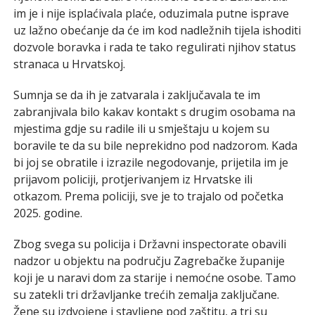
im je i nije isplaćivala plaće, oduzimala putne isprave
uz lažno obećanje da će im kod nadležnih tijela ishoditi
dozvole boravka i rada te tako regulirati njihov status
stranaca u Hrvatskoj.
Sumnja se da ih je zatvarala i zaključavala te im
zabranjivala bilo kakav kontakt s drugim osobama na
mjestima gdje su radile ili u smještaju u kojem su
boravile te da su bile neprekidno pod nadzorom. Kada
bi joj se obratile i izrazile negodovanje, prijetila im je
prijavom policiji, protjerivanjem iz Hrvatske ili
otkazom. Prema policiji, sve je to trajalo od početka
2025. godine.
Zbog svega su policija i Državni inspectorate obavili
nadzor u objektu na području Zagrebačke županije
koji je u naravi dom za starije i nemoćne osobe. Tamo
su zatekli tri državljanke trećih zemalja zaključane.
Žene su izdvojene i stavljene pod zaštitu, a tri su