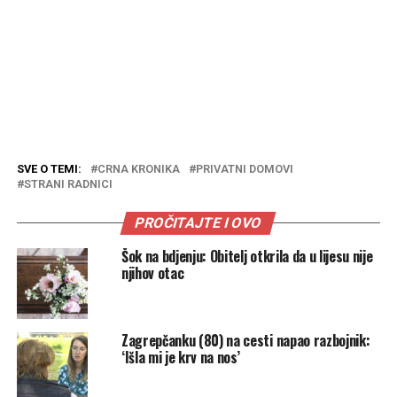
SVE O TEMI:
CRNA KRONIKA
PRIVATNI DOMOVI
STRANI RADNICI
PROČITAJTE I OVO
Šok na bdjenju: Obitelj otkrila da u lijesu nije
njihov otac
Zagrepčanku (80) na cesti napao razbojnik:
‘Išla mi je krv na nos’