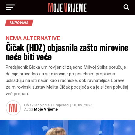
MIROVINA
NEMA ALTERNATIVE
Čičak (HDZ) objasnila zašto mirovine
neće biti veće
Predsjednik Bloka umirovljenici zajedno Milivoj Špika poručuje
da nije pravedno da se mirovine po posebnim propisima
usklađuju na isti način kao i radničke, dok ravnateljica Uprave
za mirovinski sustav Melita Čičak podsjeća da je sličan pokušaj
već propao.
Objavljeno
prije 11 mjeseci
|
10. 09. 2025.
Autor
Moje Vrijeme