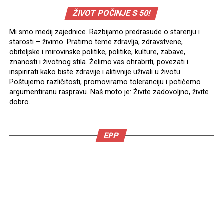
ŽIVOT POČINJE S 50!
Mi smo medij zajednice. Razbijamo predrasude o starenju i
starosti – živimo. Pratimo teme zdravlja, zdravstvene,
obiteljske i mirovinske politike, politike, kulture, zabave,
znanosti i životnog stila. Želimo vas ohrabriti, povezati i
inspirirati kako biste zdravije i aktivnije uživali u životu.
Poštujemo različitosti, promoviramo toleranciju i potičemo
argumentiranu raspravu. Naš moto je: Živite zadovoljno, živite
dobro.
EPP