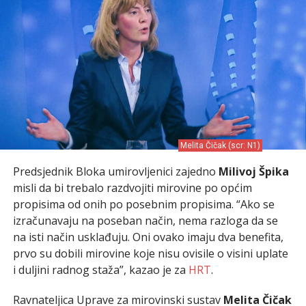
Melita Čičak (scr: N1)
Predsjednik Bloka umirovljenici zajedno
Milivoj Špika
misli da bi trebalo razdvojiti mirovine po općim
propisima od onih po posebnim propisima. “Ako se
izračunavaju na poseban način, nema razloga da se
na isti način usklađuju. Oni ovako imaju dva benefita,
prvo su dobili mirovine koje nisu ovisile o visini uplate
i duljini radnog staža”, kazao je za
HRT
.
Ravnateljica Uprave za mirovinski sustav
Melita Čičak