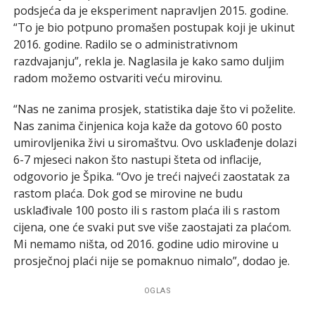
podsjeća da je eksperiment napravljen 2015. godine.
“To je bio potpuno promašen postupak koji je ukinut
2016. godine. Radilo se o administrativnom
razdvajanju”, rekla je. Naglasila je kako samo duljim
radom možemo ostvariti veću mirovinu.
“Nas ne zanima prosjek, statistika daje što vi poželite.
Nas zanima činjenica koja kaže da gotovo 60 posto
umirovljenika živi u siromaštvu. Ovo usklađenje dolazi
6-7 mjeseci nakon što nastupi šteta od inflacije,
odgovorio je Špika. “Ovo je treći najveći zaostatak za
rastom plaća. Dok god se mirovine ne budu
usklađivale 100 posto ili s rastom plaća ili s rastom
cijena, one će svaki put sve više zaostajati za plaćom.
Mi nemamo ništa, od 2016. godine udio mirovine u
prosječnoj plaći nije se pomaknuo nimalo”, dodao je.
OGLAS