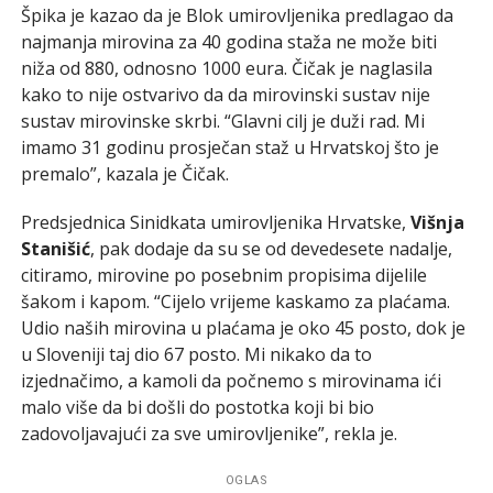
Špika je kazao da je Blok umirovljenika predlagao da
najmanja mirovina za 40 godina staža ne može biti
niža od 880, odnosno 1000 eura. Čičak je naglasila
kako to nije ostvarivo da da mirovinski sustav nije
sustav mirovinske skrbi. “Glavni cilj je duži rad. Mi
imamo 31 godinu prosječan staž u Hrvatskoj što je
premalo”, kazala je Čičak.
Predsjednica Sinidkata umirovljenika Hrvatske,
Višnja
Stanišić
, pak dodaje da su se od devedesete nadalje,
citiramo, mirovine po posebnim propisima dijelile
šakom i kapom. “Cijelo vrijeme kaskamo za plaćama.
Udio naših mirovina u plaćama je oko 45 posto, dok je
u Sloveniji taj dio 67 posto. Mi nikako da to
izjednačimo, a kamoli da počnemo s mirovinama ići
malo više da bi došli do postotka koji bi bio
zadovoljavajući za sve umirovljenike”, rekla je.
OGLAS