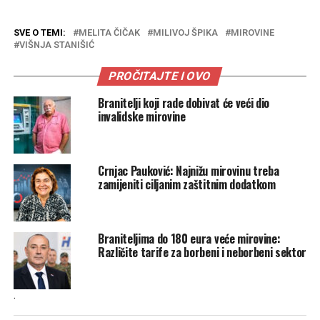
SVE O TEMI:
MELITA ČIČAK
MILIVOJ ŠPIKA
MIROVINE
VIŠNJA STANIŠIĆ
PROČITAJTE I OVO
Branitelji koji rade dobivat će veći dio
invalidske mirovine
Crnjac Pauković: Najnižu mirovinu treba
zamijeniti ciljanim zaštitnim dodatkom
Braniteljima do 180 eura veće mirovine:
Različite tarife za borbeni i neborbeni sektor
.