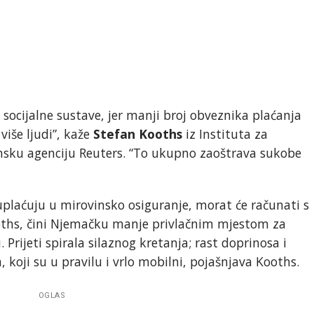
socijalne sustave, jer manji broj obveznika plaćanja
više ljudi”, kaže
Stefan Kooths
iz Instituta za
insku agenciju Reuters. “To ukupno zaoštrava sukobe
uplaćuju u mirovinsko osiguranje, morat će računati s
oths, čini Njemačku manje privlačnim mjestom za
 Prijeti spirala silaznog kretanja; rast doprinosa i
, koji su u pravilu i vrlo mobilni, pojašnjava Kooths.
OGLAS