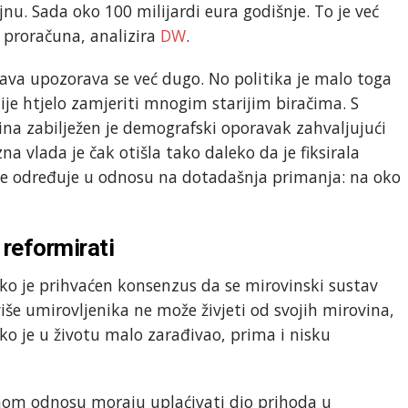
u. Sada oko 100 milijardi eura godišnje. To je već
proračuna, analizira
DW
.
va upozorava se već dugo. No politika je malo toga
 nije htjelo zamjeriti mnogim starijim biračima. S
ina zabilježen je demografski oporavak zahvaljujući
a vlada je čak otišla tako daleko da je fiksirala
ne određuje u odnosu na dotadašnja primanja: na oko
reformirati
ko je prihvaćen konsenzus da se mirovinski sustav
iše umirovljenika ne može živjeti od svojih mirovina,
Tko je u životu malo zarađivao, prima i nisku
om odnosu moraju uplaćivati dio prihoda u