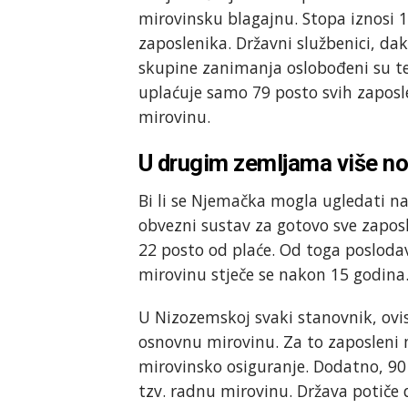
mirovinsku blagajnu. Stopa iznosi 1
zaposlenika. Državni službenici, dak
skupine zanimanja oslobođeni su t
uplaćuje samo 79 posto svih zaposl
mirovinu.
U drugim zemljama više no
Bi li se Njemačka mogla ugledati na
obvezni sustav za gotovo sve zaposl
22 posto od plaće. Od toga poslodav
mirovinu stječe se nakon 15 godina. 
U Nizozemskoj svaki stanovnik, ovis
osnovnu mirovinu. Za to zaposleni 
mirovinsko osiguranje. Dodatno, 90
tzv. radnu mirovinu. Država potiče 