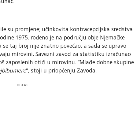
hunac.
le su promjene; učinkovita kontracepcijska sredstva
odine 1975. rođeno je na području obje Njemačke
 se taj broj nije znatno povećao, a sada se upravo
avaju mirovini. Savezni zavod za statistiku izračunao
 još zaposlenih otići u mirovinu. “Mlađe dobne skupine
jbibumere
“, stoji u priopćenju Zavoda.
OGLAS