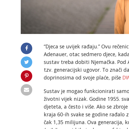
“Djeca se uvijek rađaju.” Ovu rečen
Adenauer, otac sedmero djece, kada 
sustav treba dobiti Njemačka. Pod 
tzv. generacijski ugovor. To znači 
doprinosima od svoje plaće, piše
D
Sustav je mogao funkcionirati samo
životni vijek nizak. Godine 1955. sva
djeteta, a često i više. Ako se zbro
kraja 60-ih svake se godine rađalo z
čak 1,35 milijuna. Ova generacija, 