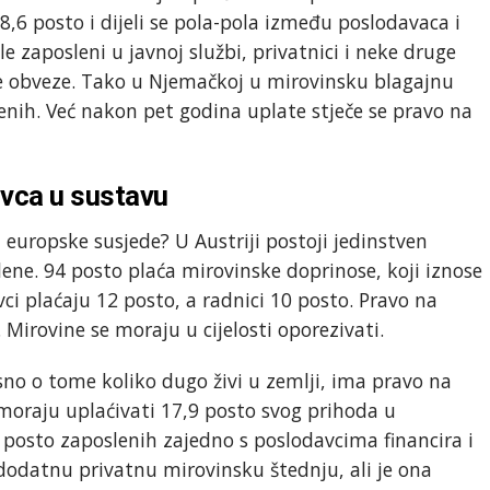
8,6 posto i dijeli se pola-pola između poslodavaca i
le zaposleni u javnoj službi, privatnici i neke druge
e obveze. Tako u Njemačkoj u mirovinsku blagajnu
enih. Već nakon pet godina uplate stječe se pravo na
vca u sustavu
 europske susjede? U Austriji postoji jedinstven
ene. 94 posto plaća mirovinske doprinose, koji iznose
ci plaćaju 12 posto, a radnici 10 posto. Pravo na
Mirovine se moraju u cijelosti oporezivati.
no o tome koliko dugo živi u zemlji, ima pravo na
moraju uplaćivati 17,9 posto svog prihoda u
 posto zaposlenih zajedno s poslodavcima financira i
dodatnu privatnu mirovinsku štednju, ali je ona