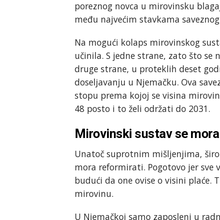
poreznog novca u mirovinsku blagajn
među najvećim stavkama saveznog 
Na mogući kolaps mirovinskog susta
učinila. S jedne strane, zato što se
druge strane, u proteklih deset god
doseljavanju u Njemačku. Ova savezn
stopu prema kojoj se visina mirovi
48 posto i to želi održati do 2031.
Mirovinski sustav se mora 
Unatoč suprotnim mišljenjima, širo
mora reformirati. Pogotovo jer sve v
budući da one ovise o visini plaće. 
mirovinu.
U Njemačkoj samo zaposleni u radn