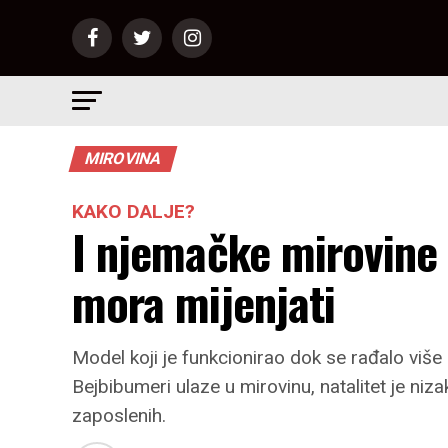
MIROVINA
KAKO DALJE?
I njemačke mirovine 
mora mijenjati
Model koji je funkcionirao dok se rađalo više 
Bejbibumeri ulaze u mirovinu, natalitet je niz
zaposlenih.