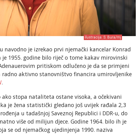
ilustracija: S. Bura/mj
icu navodno je izrekao prvi njemački kancelar Konrad
je 1955. godine bilo riječ o tome kakav mirovinski
Adenauerovim pritiskom odlučeno je da se primjeni
da radno aktivno stanovništvo financira umirovljenike
W
.
 ako stopa nataliteta ostane visoka, a očekivani
ka je žena statistički gledano još uvijek rađala 2,3
je rođenja u tadašnjoj Saveznoj Republici i DDR-u, do
natno više od milijun djece. Godine 1964. bilo ih je
koja se od njemačkog ujedinjenja 1990. naziva