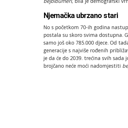
bejbibumeri
, bila je demografski vr
Njemačka ubrzano stari
No s početkom 70-ih godina nastupi
postala su skoro svima dostupna. G
samo još oko 785.000 djece. Od tada
generacije s najviše rođenih približ
je da će do 2039. trećina svih sada
brojčano neće moći nadomjestiti
be