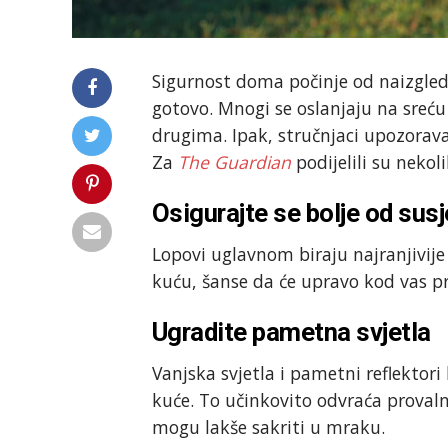
Sigurnost doma počinje od naizgled
gotovo. Mnogi se oslanjaju na sreću
drugima. Ipak, stručnjaci upozorava
Za
The Guardian
podijelili su nekol
Osigurajte se bolje od sus
Lopovi uglavnom biraju najranjivije 
kuću, šanse da će upravo kod vas pr
Ugradite pametna svjetla
Vanjska svjetla i pametni reflektori
kuće. To učinkovito odvraća provaln
mogu lakše sakriti u mraku.