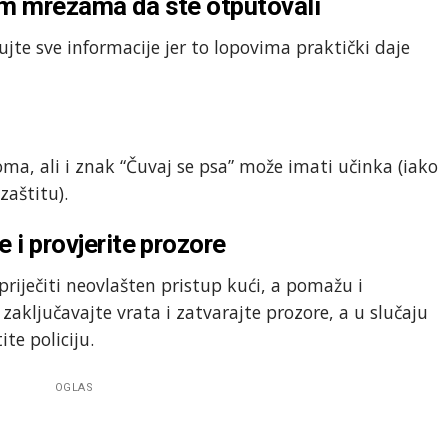
nim mrežama da ste otputovali
jte sve informacije jer to lopovima praktički daje
oma, ali i znak “Čuvaj se psa” može imati učinka (iako
zaštitu).
e i provjerite prozore
priječiti neovlašten pristup kući, a pomažu i
 zaključavajte vrata i zatvarajte prozore, a u slučaju
te policiju.
OGLAS