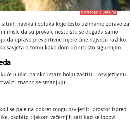
ilustracija: S. Bura/mj
 sitnih navika i odluka koje često uzimamo zdravo za
 ili misle da su provale nešto što se događa samo
ju da upravo preventivne mjere čine najveću razliku.
iko savjeta o tomu kako dom učiniti što sigurnijim.
jeda
kuće u ulici pa ako imate bolju zaštitu i osvijetljenu
ovaliti znatno se smanjuju.
 koji se pale na pokret mogu osvijetliti prostor ispred
ike, osobito tijekom večernjih sati kad se lopovi