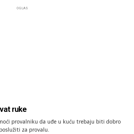
OGLAS
hvat ruke
moći provalniku da uđe u kuću trebaju biti dobro
poslužiti za provalu.