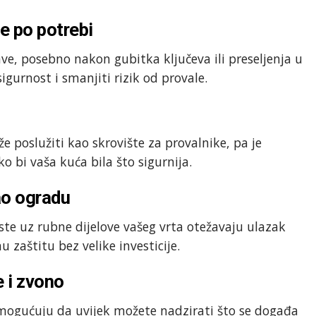
ve po potrebi
ave, posebno nakon gubitka ključeva ili preseljenja u
gurnost i smanjiti rizik od provale.
e poslužiti kao skrovište za provalnike, pa je
o bi vaša kuća bila što sigurnija.
ao ogradu
rste uz rubne dijelove vašeg vrta otežavaju ulazak
 zaštitu bez velike investicije.
 i zvono
mogućuju da uvijek možete nadzirati što se događa