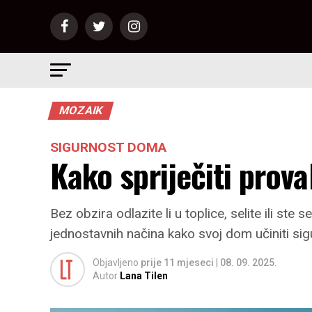
MOZAIK
SIGURNOST DOMA
Kako spriječiti prova
Bez obzira odlazite li u toplice, selite ili ste
jednostavnih načina kako svoj dom učiniti sigu
Objavljeno
prije 11 mjeseci
|
08. 09. 2025.
Autor
Lana Tilen