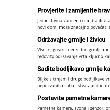
Provjerite i zamijenite bra
Jednostavna zamjena cilindra ili br
novi dom, može značajno povećati si
Održavajte grmlje i živicu
Visoko, gusto i neuredno grmlje mož
redovito održavanje vrta ključno kak
Sadite bodljikavo grmlje k
Biljke s trnjem i druge bodljikave v
nepozvanih osoba i stvaraju dodatnu
Postavite pametne kamere
Pametne kamere, zvona i senzori o