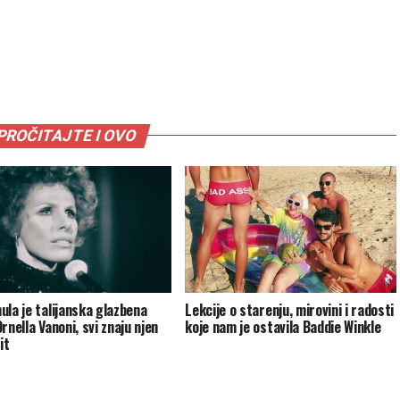
PROČITAJTE I OVO
ula je talijanska glazbena
Lekcije o starenju, mirovini i radosti
rnella Vanoni, svi znaju njen
koje nam je ostavila Baddie Winkle
it