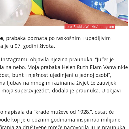
foto: Baddie Winkle/Instagram
le
, prabaka poznata po raskošnim i upadljivim
je u 97. godini života.
a Instagramu objavila njezina praunuka. “Jučer je
opela na nebo. Moja prabaka Helen Ruth Elam Vanwinkle
adost, bunt i nježnost ujedinjeni u jednoj osobi”,
zina ljubav na mnogim razinama živjet će zauvijek.
 moja superzvijezdo”, dodala je praunuka. U objavi
jivo napisala da “krade muževe od 1928.”, ostat će
bode koji je u poznim godinama inspirirao milijune
afiranja za društvene mreže nagovorila ju je praunuka,