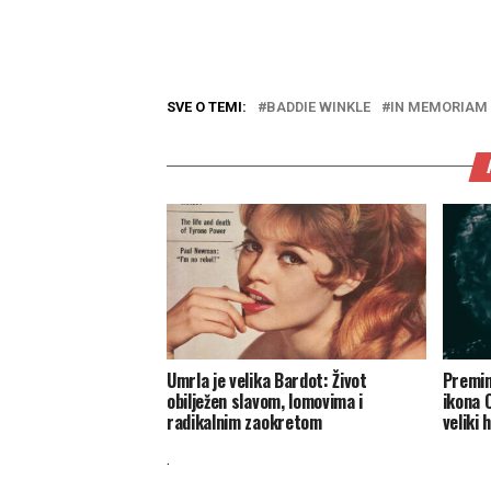
SVE O TEMI:
BADDIE WINKLE
IN MEMORIAM
Umrla je velika Bardot: Život
Premin
obilježen slavom, lomovima i
ikona O
radikalnim zaokretom
veliki h
.