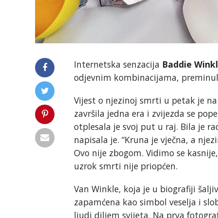
Internetska senzacija
Baddie Wink
odjevnim kombinacijama, preminula 
Vijest o njezinoj smrti u petak je n
završila jedna era i zvijezda se p
otplesala je svoj put u raj. Bila je r
napisala je. “Kruna je vječna, a nje
Ovo nije zbogom. Vidimo se kasnije,
uzrok smrti nije priopćen.
Van Winkle, koja je u biografiji šal
zapamćena kao simbol veselja i slo
ljudi diljem svijeta. Na prva fotogr