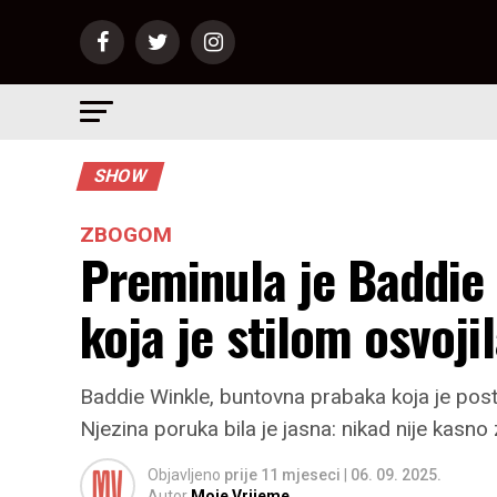
SHOW
ZBOGOM
Preminula je Baddie
koja je stilom osvojil
Baddie Winkle, buntovna prabaka koja je posta
Njezina poruka bila je jasna: nikad nije kasno
Objavljeno
prije 11 mjeseci
|
06. 09. 2025.
Autor
Moje Vrijeme