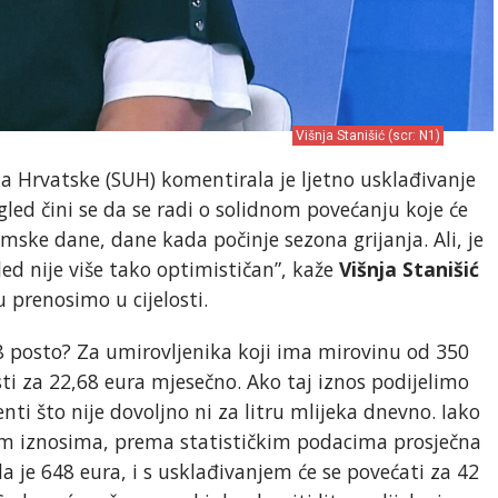
Višnja Stanišić (scr: N1)
a Hrvatske (SUH) komentirala je ljetno usklađivanje
gled čini se da se radi o solidnom povećanju koje će
mske dane, dane kada počinje sezona grijanja. Ali, je
led nije više tako optimističan”, kaže
Višnja Stanišić
u prenosimo u cijelosti.
8 posto? Za umirovljenika koji ima mirovinu od 350
ti za 22,68 eura mjesečno. Ako taj iznos podijelimo
ti što nije dovoljno ni za litru mlijeka dnevno. Iako
im iznosima, prema statističkim podacima prosječna
a je 648 eura, i s usklađivanjem će se povećati za 42