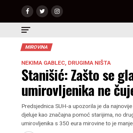
MIROVINA
NEKIMA GABLEC, DRUGIMA NIŠTA
Stanišić: Zašto se gl
umirovljenika ne čuj
Predsjednica SUH-a upozorila je da najnovije
djeluje kao značajna pomoć starijima, no dru
umirovljenika s 350 eura mirovine to je manje 