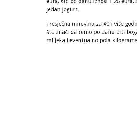
eura, što po danu iznosi 1,26 eura.
jedan jogurt.
Prosječna mirovina za 40 i više godi
što znači da ćemo po danu biti bogat
mlijeka i eventualno pola kilogram