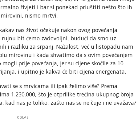
alno živjeti i bar si ponekad priuštiti nešto što ih
 mirovini, nismo mrtvi.
e kakav nas život očekuje nakon ovog povećanja
 rujnu bit ćemo zadovoljni, budući da smo uz
li i razliku za srpanj. Nažalost, već u listopadu nam
 golu mirovinu i kada shvatimo da s ovim povećanjem
gli prije povećanja, jer su cijene skočile za 10
ijanja, i upitno je kakva će biti cijena energenata.
ljavati se s mrvicama ili ipak želimo više? Prema
ma 1.230.000, što je otprilike trećina ukupnog broja
a: kad nas je toliko, zašto nas se ne čuje i ne uvažava?
OGLAS