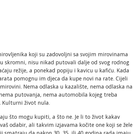
irovljenika koji su zadovoljni sa svojim mirovinama
su skromni, nisu nikad putovali dalje od svog rodnog
ćaju režije, a ponekad popiju i kavicu u kafiću. Kada
arata pomognu im djeca da kupe novi na rate. Cijeli
 u mirovini. Nema odlaska u kazalište, nema odlaska na
 nema putovanja, nema automobila kojeg treba
. Kulturni život nula.
ju što mogu kupiti, a što ne. Je li to život kakav
 vaš odabir, ali takvim izjavama kočite one koji se žele
koji smatraju da nakon 30, 35, ili 40 godina rada imaju