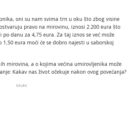
pnika, oni su nam svima trn u oku što zbog visine
ostvaruju pravo na mirovinu, iznosi 2.200 eura što
i po danu za 4,75 eura. Za taj iznos se već može
 1,50 eura moći će se dobro najesti u saborskoj
nih mirovina, a o kojima većina umirovljenika može
itanje: Kakav nas život očekuje nakon ovog povećanja?
OGLAS