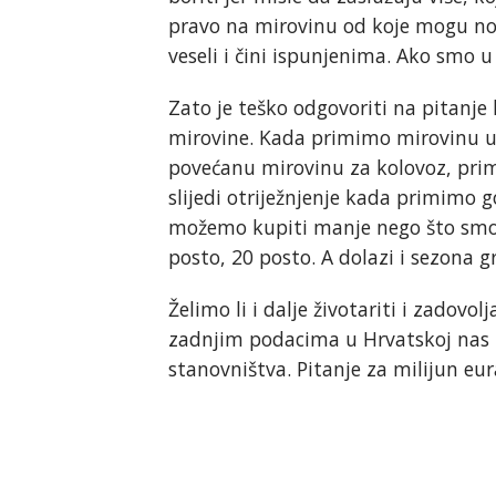
pravo na mirovinu od koje mogu norm
veseli i čini ispunjenima. Ako smo u
Zato je teško odgovoriti na pitanj
mirovine. Kada primimo mirovinu u
povećanu mirovinu za kolovoz, primi
slijedi otriježnjenje kada primimo
možemo kupiti manje nego što smo mo
posto, 20 posto. A dolazi i sezona gr
Želimo li i dalje životariti i zadovo
zadnjim podacima u Hrvatskoj nas i
stanovništva. Pitanje za milijun eur