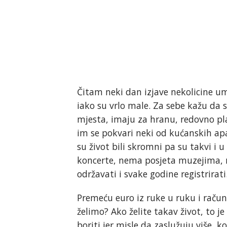
Čitam neki dan izjave nekolicine um
iako su vrlo male. Za sebe kažu da 
mjesta, imaju za hranu, redovno pla
im se pokvari neki od kućanskih ap
su život bili skromni pa su takvi i
koncerte, nema posjeta muzejima,
održavati i svake godine registrirati
Premeću euro iz ruke u ruku i računa
želimo? Ako želite takav život, to je
boriti jer misle da zaslužuju više, 