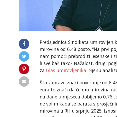
Predsjednica Sindikata umirovljenik
mirovina od 6,48 posto. “Na prvi po
nam pomoći prebroditi jesenske i zi
li sve baš tako? Nažalost, drugi pog
za
Glas umirovljenika
. Njenu analiz
Što zapravo znači povećanje od 6,4
eura to znači da će mu mirovina ras
na dane u mjesecu dobijemo 0,76 cen
ne volim kada se barata s prosječn
mirovina u RH u srpnju 2025. iznosil