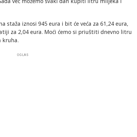
 Sada već možemo svaki dan kupiti litru mlijeka i
na staža iznosi 945 eura i bit će veća za 61,24 eura,
iji za 2,04 eura. Moći ćemo si priuštiti dnevno litru
a kruha.
OGLAS