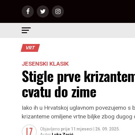
VRT
JESENSKI KLASIK
Stigle prve krizante
cvatu do zime
Iako ih u Hrvatskoj uglavnom povezujemo s bl
krizanteme omiljene vrtne biljke zbog dugog c
Objavljeno
prije 11 mjeseci
|
26. 09. 2025.
Autor
Luka Zorić