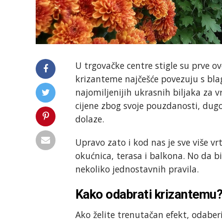
U trgovačke centre stigle su prve o
krizanteme najčešće povezuju s blag
najomiljenijih ukrasnih biljaka za v
cijene zbog svoje pouzdanosti, dugog
dolaze.
Upravo zato i kod nas je sve više vr
okućnica, terasa i balkona. No da bi 
nekoliko jednostavnih pravila.
Kako odabrati krizantemu
Ako želite trenutačan efekt, odaber