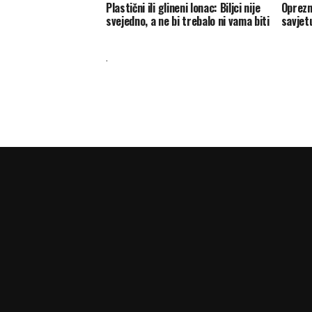
Plastični ili glineni lonac: Biljci nije
Oprezn
svejedno, a ne bi trebalo ni vama biti
savjet
.