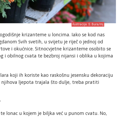
ilustracija: S. Bura/mj
vogodišnje krizanteme u loncima. Iako se kod nas
danom Svih svetih, u svijetu je riječ o jednoj od
rtove i okućnice. Sitnocvjetne krizanteme osobito se
 i obilnog cvata te bezbroj nijansi i oblika u kojima
tlara koji ih koriste kao raskošnu jesensku dekoraciju
njihova ljepota trajala što dulje, treba pratiti
?
ite lonac u kojem je biljka već u punom cvatu. No,