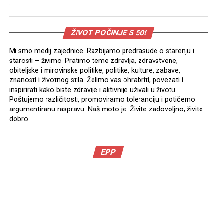
.
ŽIVOT POČINJE S 50!
Mi smo medij zajednice. Razbijamo predrasude o starenju i
starosti – živimo. Pratimo teme zdravlja, zdravstvene,
obiteljske i mirovinske politike, politike, kulture, zabave,
znanosti i životnog stila. Želimo vas ohrabriti, povezati i
inspirirati kako biste zdravije i aktivnije uživali u životu.
Poštujemo različitosti, promoviramo toleranciju i potičemo
argumentiranu raspravu. Naš moto je: Živite zadovoljno, živite
dobro.
EPP