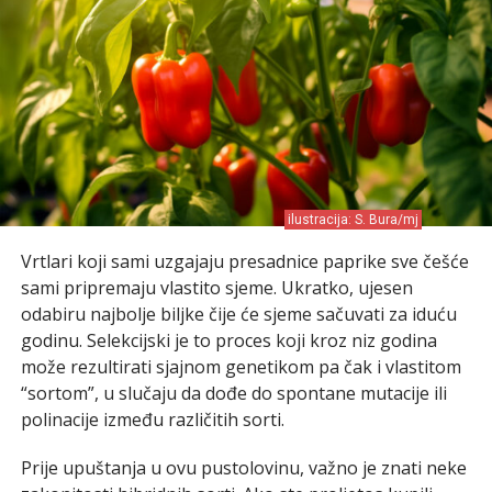
ilustracija: S. Bura/mj
Vrtlari koji sami uzgajaju presadnice paprike sve češće
sami pripremaju vlastito sjeme. Ukratko, ujesen
odabiru najbolje biljke čije će sjeme sačuvati za iduću
godinu. Selekcijski je to proces koji kroz niz godina
može rezultirati sjajnom genetikom pa čak i vlastitom
“sortom”, u slučaju da dođe do spontane mutacije ili
polinacije između različitih sorti.
Prije upuštanja u ovu pustolovinu, važno je znati neke