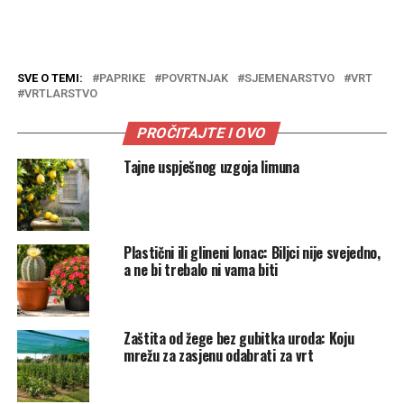
SVE O TEMI:
PAPRIKE
POVRTNJAK
SJEMENARSTVO
VRT
VRTLARSTVO
PROČITAJTE I OVO
Tajne uspješnog uzgoja limuna
Plastični ili glineni lonac: Biljci nije svejedno,
a ne bi trebalo ni vama biti
Zaštita od žege bez gubitka uroda: Koju
mrežu za zasjenu odabrati za vrt