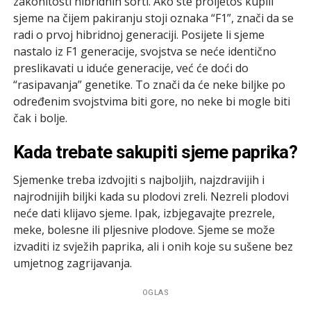
zakonitosti hibridnih sorti. Ako ste proljetos kupili
sjeme na čijem pakiranju stoji oznaka “F1”, znači da se
radi o prvoj hibridnoj generaciji. Posijete li sjeme
nastalo iz F1 generacije, svojstva se neće identično
preslikavati u iduće generacije, već će doći do
“rasipavanja” genetike. To znači da će neke biljke po
određenim svojstvima biti gore, no neke bi mogle biti
čak i bolje.
Kada trebate sakupiti sjeme paprika?
Sjemenke treba izdvojiti s najboljih, najzdravijih i
najrodnijih biljki kada su plodovi zreli. Nezreli plodovi
neće dati klijavo sjeme. Ipak, izbjegavajte prezrele,
meke, bolesne ili pljesnive plodove. Sjeme se može
izvaditi iz svježih paprika, ali i onih koje su sušene bez
umjetnog zagrijavanja.
OGLAS