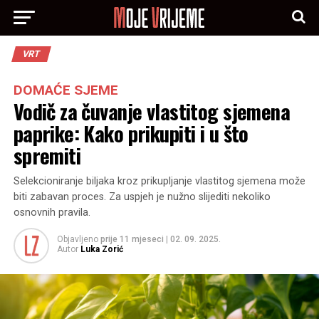
VRT
DOMAĆE SJEME
Vodič za čuvanje vlastitog sjemena
paprike: Kako prikupiti i u što
spremiti
Selekcioniranje biljaka kroz prikupljanje vlastitog sjemena može
biti zabavan proces. Za uspjeh je nužno slijediti nekoliko
osnovnih pravila.
Objavljeno
prije 11 mjeseci
|
02. 09. 2025.
Autor
Luka Zorić