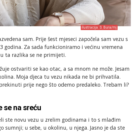
ilustracija: S. Bura/mj
azvedena sam. Prije šest mjeseci započela sam vezu s
3 godina. Za sada funkcioniramo i većinu vremena
ta razlika se ne primijeti.
užuje ostvariti se kao otac, a sa mnom ne može. Jesam
olina. Moja djeca tu vezu nikada ne bi prihvatila.
prekinuti prije nego što odemo predaleko. Trebam li?
e se na sreću
eli ste novu vezu u zrelim godinama i to s mlađim
sumnji; u sebe, u okolinu, u njega. Jasno je da ste