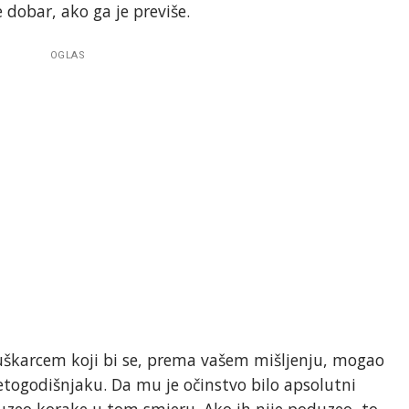
je dobar, ako ga je previše.
OGLAS
s muškarcem koji bi se, prema vašem mišljenju, mogao
esetogodišnjaku. Da mu je očinstvo bilo apsolutni
duzeo korake u tom smjeru. Ako ih nije poduzeo, to