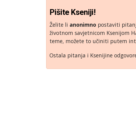
Pišite Kseniji!
Želite li
anonimno
postaviti pitan
životnom savjetnicom Ksenijom Hab
teme, možete to učiniti putem in
Ostala pitanja i Ksenijine odgovor