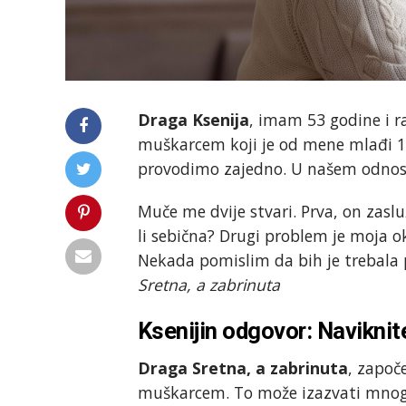
Draga Ksenija
, imam 53 godine i r
muškarcem koji je od mene mlađi 1
provodimo zajedno. U našem odnosu 
Muče me dvije stvari. Prva, on zasl
li sebična? Drugi problem je moja ok
Nekada pomislim da bih je trebala 
Sretna, a zabrinuta
Ksenijin odgovor: Naviknit
Draga Sretna, a zabrinuta
, započ
muškarcem. To može izazvati mnogo 