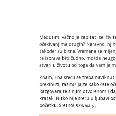
Međutim, važno je zapitati se: živit
očekivanjima drugih? Naravno, njiho
također su bitne. Vremena se mijenja
će isprava biti čudno, možda neugodno
stvari u životu od toga da vam je ma
Znam, i na sreću se treba naviknuti
prekinuti, razmišljajte kako ćete o
Razgovarajte s njim otvorenom i dajte
kratak. Nitko nije sreću u ljubavi 
početku. Sretno!
Ksenija
(r)