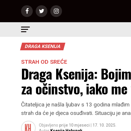
DRAGA KSENIJA
STRAH OD SREĆE
Draga Ksenija: Boji
za očinstvo, iako me 
Čitateljica je našla ljubav s 13 godina mlađi
strah da će je djeca osuđivati. Situaciju je an
Objavljeno
prije 10 mjeseci
|
17. 10. 2025.
Autor
Ksenija Habunek