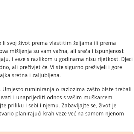
e li svoj život prema vlastitim željama ili prema
va mišljenja su vam važna, ali sreća i ispunjenost
ju, i veze s razlikom u godinama nisu rijetkost. Djeci
, ali preživjet će. Vi ste sigurno preživjeli i gore
jka sretna i zaljubljena.
. Umjesto ruminiranja o razlozima zašto biste trebali
čuvati i unaprijediti odnos s vašim muškarcem.
 priliku i sebi i njemu. Zabavljajte se, život je
ostvario planirajući krah veze već na samom njenom