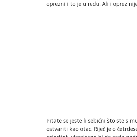
oprezni i to je u redu. Ali i oprez ni
Pitate se jeste li sebični što ste 
ostvariti kao otac. Riječ je o četrd
prioritet, vjerojatno bi do sada po