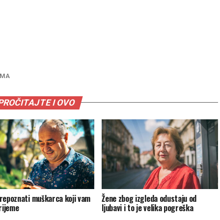
AMA
PROČITAJTE I OVO
repoznati muškarca koji vam
Žene zbog izgleda odustaju od
vrijeme
ljubavi i to je velika pogreška