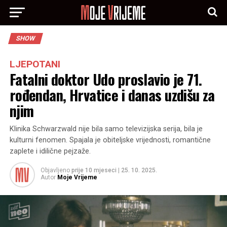
SHOW
LJEPOTANI
Fatalni doktor Udo proslavio je 71.
rođendan, Hrvatice i danas uzdišu za
njim
Klinika Schwarzwald nije bila samo televizijska serija, bila je
kulturni fenomen. Spajala je obiteljske vrijednosti, romantične
zaplete i idilične pejzaže.
Objavljeno
prije 10 mjeseci
|
25. 10. 2025.
Autor
Moje Vrijeme