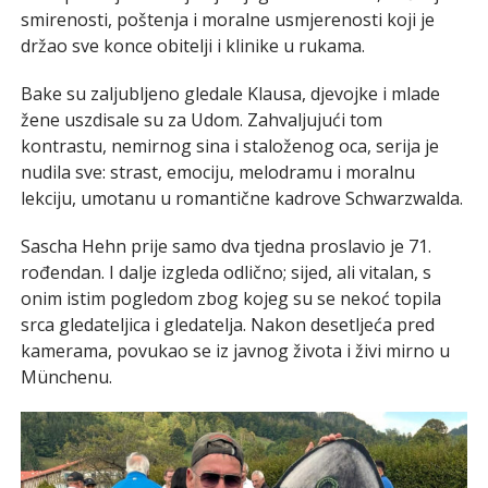
smirenosti, poštenja i moralne usmjerenosti koji je
držao sve konce obitelji i klinike u rukama.
Bake su zaljubljeno gledale Klausa, djevojke i mlade
žene uszdisale su za Udom. Zahvaljujući tom
kontrastu, nemirnog sina i staloženog oca, serija je
nudila sve: strast, emociju, melodramu i moralnu
lekciju, umotanu u romantične kadrove Schwarzwalda.
Sascha Hehn prije samo dva tjedna proslavio je 71.
rođendan. I dalje izgleda odlično; sijed, ali vitalan, s
onim istim pogledom zbog kojeg su se nekoć topila
srca gledateljica i gledatelja. Nakon desetljeća pred
kamerama, povukao se iz javnog života i živi mirno u
Münchenu.