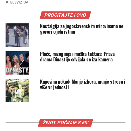
TELEVIZIJA
PROČITAJTE I OVO
Nostalgija za jugoslavenskim mirovinama ne
govori cijelu istinu
Plaće, mizoginija i muška taština: Prava
drama Dinastije odvijala se iza kamera
Kupovina nekad: Manje izbora, manje stresa i
više vrijednosti
.
ŽIVOT POČINJE S 50!