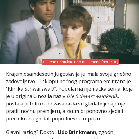
Sascha Hehn kao Udo Brinkmann (scr: ZDF)
Krajem osamdesetih Jugoslavija je imala svoje grješno
zadovoljstvo. U sklopu noćnog programa emitirana je
“Klinika Schwarzwald”. Popularna njemačka serija, koja
je u originalu nosila naziv
Die Schwarzwaldklinik
,
postala je toliko obožavana da su gledatelji najprije
pratili noćnu premijeru, a zatim bi ponovno sjedali
pred ekran i gledali popodnevnu reprizu.
Glavni razlog? Doktor
Udo Brinkmann
, zgodni,