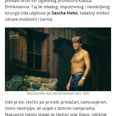
pomalo drski sin uglednog profesora Klausa
Brinkmanna. Taj lik mladog, impulzivnog i neodoljivog
kirurga Uda utjelovio je
Sascha Hehn
, tadašnji simbol
zdrave muškosti i šarma.
Sascha Hehn kao Udo Brinkmann (scr: ZDF)
Udo je bio zloćko po prirodi; privlačan, samouvjeren,
često nestrpljiv; ali uvijek s dobrim namjerama.
Nasuprot njemu stajao je njegov otac Klaus, oličenje