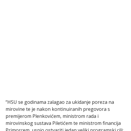
“HSU se godinama zalagao za ukidanje poreza na
mirovine te je nakon kontinuiranih pregovora s
premijerom Plenkovićem, ministrom rada i
mirovinskog sustava Piletićem te ministrom financija
Primorcem, uspio ostvariti jedan veliki programski cilj: