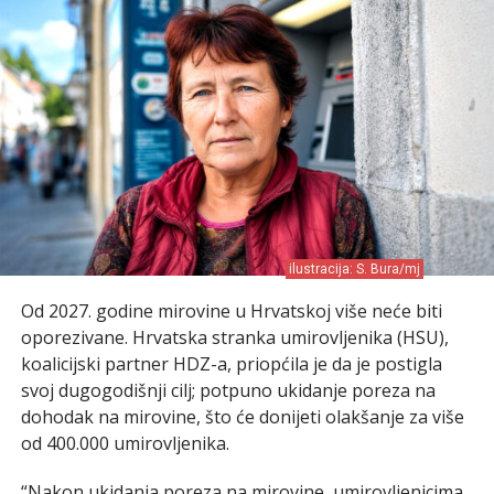
ilustracija: S. Bura/mj
Od 2027. godine mirovine u Hrvatskoj više neće biti
oporezivane. Hrvatska stranka umirovljenika (HSU),
koalicijski partner HDZ-a, priopćila je da je postigla
svoj dugogodišnji cilj; potpuno ukidanje poreza na
dohodak na mirovine, što će donijeti olakšanje za više
od 400.000 umirovljenika.
“Nakon ukidanja poreza na mirovine, umirovljenicima