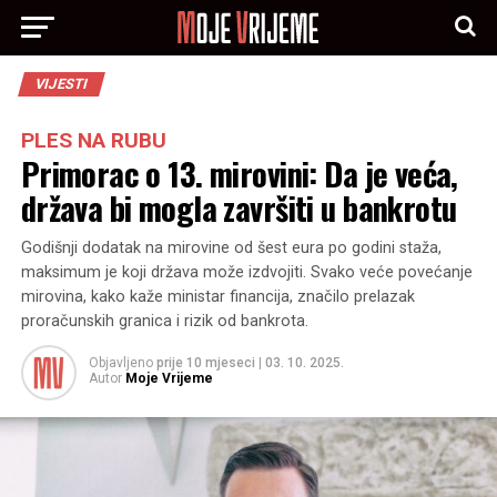
VIJESTI
PLES NA RUBU
Primorac o 13. mirovini: Da je veća,
država bi mogla završiti u bankrotu
Godišnji dodatak na mirovine od šest eura po godini staža,
maksimum je koji država može izdvojiti. Svako veće povećanje
mirovina, kako kaže ministar financija, značilo prelazak
proračunskih granica i rizik od bankrota.
Objavljeno
prije 10 mjeseci
|
03. 10. 2025.
Autor
Moje Vrijeme