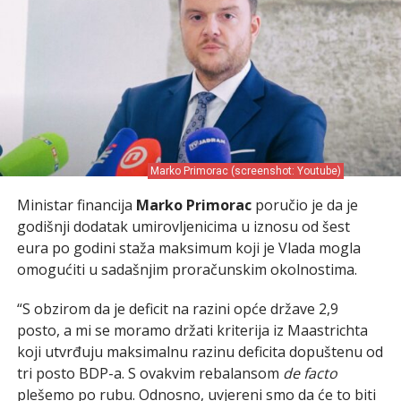
Marko Primorac (screenshot: Youtube)
Ministar financija
Marko Primorac
poručio je da je
godišnji dodatak umirovljenicima u iznosu od šest
eura po godini staža maksimum koji je Vlada mogla
omogućiti u sadašnjim proračunskim okolnostima.
“S obzirom da je deficit na razini opće države 2,9
posto, a mi se moramo držati kriterija iz Maastrichta
koji utvrđuju maksimalnu razinu deficita dopuštenu od
tri posto BDP-a. S ovakvim rebalansom
de facto
plešemo po rubu. Odnosno, uvjereni smo da će to biti