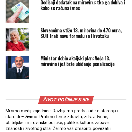
Godišnji dodatak na mirovinu: tko ga dobiva i
kako se računa iznos
Slovencima stiže 13. mirovina do 470 eura,
SUH traži novu formulu za Hrvatsku
Ministar dobio akcijski plan: Veća 13.
mirovina i još brže ukidanje penalizacije
.
ŽIVOT POČINJE S 50!
Mi smo medij zajednice. Razbijamo predrasude o starenju i
starosti – živimo. Pratimo teme zdravlja, zdravstvene,
obiteljske i mirovinske politike, politike, kulture, zabave,
znanosti i životnog stila. Želimo vas ohrabriti, povezati i