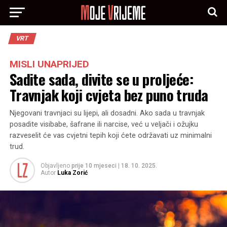
VRT
MISLI UNAPRIJED
Sadite sada, divite se u proljeće:
Travnjak koji cvjeta bez puno truda
Njegovani travnjaci su lijepi, ali dosadni. Ako sada u travnjak
posadite visibabe, šafrane ili narcise, već u veljači i ožujku
razveselit će vas cvjetni tepih koji ćete održavati uz minimalni
trud.
Objavljeno
prije 10 mjeseci
|
18. 10. 2025.
Autor
Luka Zorić