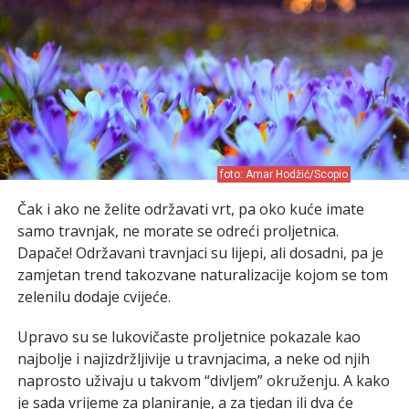
foto: Amar Hodžić/Scopio
Čak i ako ne želite održavati vrt, pa oko kuće imate
samo travnjak, ne morate se odreći proljetnica.
Dapače! Održavani travnjaci su lijepi, ali dosadni, pa je
zamjetan trend takozvane naturalizacije kojom se tom
zelenilu dodaje cvijeće.
Upravo su se lukovičaste proljetnice pokazale kao
najbolje i najizdržljivije u travnjacima, a neke od njih
naprosto uživaju u takvom “divljem” okruženju. A kako
je sada vrijeme za planiranje, a za tjedan ili dva će