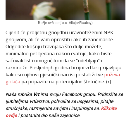
Božje ovčice (foto: Alicja/Pixabay)
Cijenit će proljetnu gnojidbu uravnoteženim NPK
gnojivom, ali će vam oprostiti i ako ih zanemarite.
Odgodite košnju travnjaka što dulje možete,
minimalno pet tjedana nakon cvatnje, kako biste
sačuvali list i omogućili im da se “udebljaju” i
razmnože. Posljednjih godina brojni vrtlari prijavljuju
kako su njihovi pjesnički narcisi postali žrtve
puževa
golaća
pa pripazite na potencijalne štetočine. (r)
Naša rubrika
Vrt
ima svoju Facebook grupu. Pridružite se
ljubiteljima vrtlarstva, pohvalite se uspjesima, pitajte
stručnjake, razmijenite savjete i inspirirajte se.
Kliknite
ovdje
i postanite dio naše zajednice.