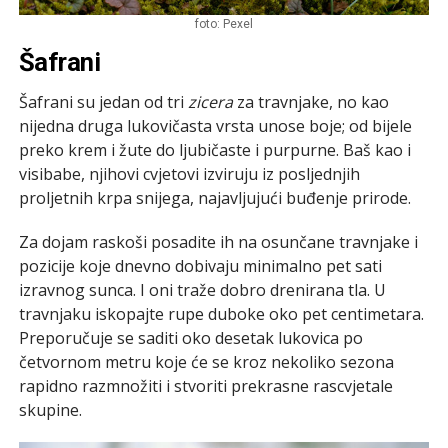
foto: Pexel
Šafrani
Šafrani su jedan od tri
zicera
za travnjake, no kao
nijedna druga lukovičasta vrsta unose boje; od bijele
preko krem i žute do ljubičaste i purpurne. Baš kao i
visibabe, njihovi cvjetovi izviruju iz posljednjih
proljetnih krpa snijega, najavljujući buđenje prirode.
Za dojam raskoši posadite ih na osunčane travnjake i
pozicije koje dnevno dobivaju minimalno pet sati
izravnog sunca. I oni traže dobro drenirana tla. U
travnjaku iskopajte rupe duboke oko pet centimetara.
Preporučuje se saditi oko desetak lukovica po
četvornom metru koje će se kroz nekoliko sezona
rapidno razmnožiti i stvoriti prekrasne rascvjetale
skupine.