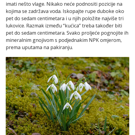
imati nešto vlage. Nikako neće podnositi pozicije na
kojima se zadržava voda. Iskopajte rupe duboke oko
pet do sedam centimetara i u njih položite najviše tri
lukovice. Razmak između “kućica” treba također biti
pet do sedam centimetara. Svako proljeće pognojite ih
mineralnim gnojivom s podjednakim NPK omjerom,
prema uputama na pakiranju.