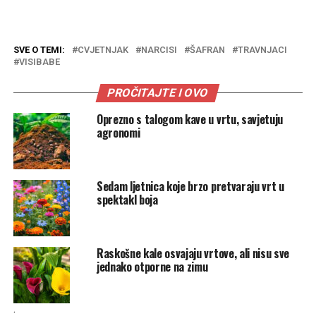
SVE O TEMI:
CVJETNJAK
NARCISI
ŠAFRAN
TRAVNJACI
VISIBABE
PROČITAJTE I OVO
Oprezno s talogom kave u vrtu, savjetuju
agronomi
Sedam ljetnica koje brzo pretvaraju vrt u
spektakl boja
Raskošne kale osvajaju vrtove, ali nisu sve
jednako otporne na zimu
.