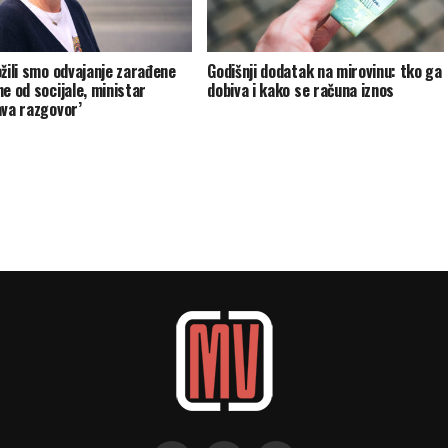
ožili smo odvajanje zarađene
Godišnji dodatak na mirovinu: tko ga
ne od socijale, ministar
dobiva i kako se računa iznos
ava razgovor’