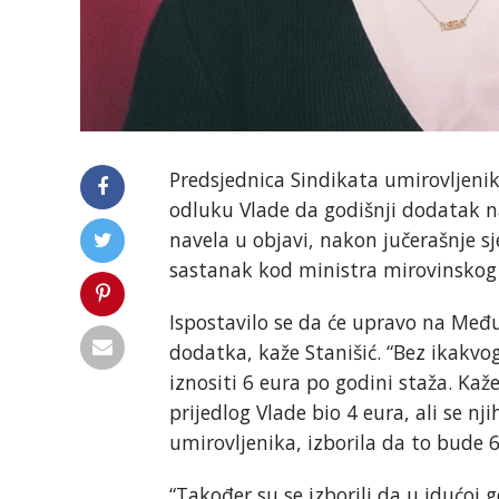
Predsjednica Sindikata umirovljeni
odluku Vlade da godišnji dodatak na
navela u objavi, nakon jučerašnje s
sastanak kod ministra mirovinskog 
Ispostavilo se da će upravo na Među
dodatka, kaže Stanišić. “Bez ikakv
iznositi 6 eura po godini staža. Kaž
prijedlog Vlade bio 4 eura, ali se nj
umirovljenika, izborila da to bude 6
“Također su se izborili da u idućoj 