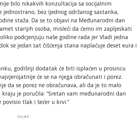
 nije bilo nikakvih konzultacija sa socijalnim
e jednostrano, bez ijednog održanog sastanka,
godine staža. Da se to objavi na Međunarodni dan
pamet starijih osoba, misleći da ćemo im zapljeskati
 toliko podcjenjuju naše godine rada jer Vladi jedna
dok se jedan sat čišćenja stana naplaćuje deset eura i
ku, godišnji dodatak će biti isplaćen u prosincu
ajvjerojatnije će se na njega obračunati i porez.
enje da se porez ne obračunava, ali da je to malo
 Na kraju je poručila: “Sretan vam međunarodni dan
povisio tlak i šećer u krvi.”
OGLAS