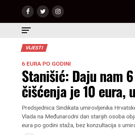
VIJESTI
6 EURA PO GODINI
Stanišić: Daju nam 6
čišćenja je 10 eura,
Predsjednica Sindikata umirovljenika Hrvatske 
Vlada na Međunarodni dan starijih osoba objav
eura po godini staža, bez konzultacija s umir