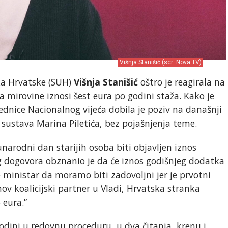
Višnja Stanišić (scr: Nova TV)
ka Hrvatske (SUH)
Višnja Stanišić
oštro je reagirala na
 mirovine iznosi šest eura po godini staža. Kako je
jednice Nacionalnog vijeća dobila je poziv na današnji
sustava Marina Piletića, bez pojašnjenja teme.
narodni dan starijih osoba biti objavljen iznos
og dogovora obznanio je da će iznos godišnjeg dodatka
e ministar da moramo biti zadovoljni jer je prvotni
ihov koalicijski partner u Vladi, Hrvatska stranka
 eura.”
godini u redovnu proceduru, u dva čitanja, krenu i