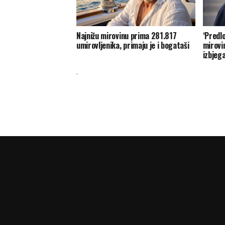
Najnižu mirovinu prima 281.817
‘Predl
umirovljenika, primaju je i bogataši
mirovi
izbjeg
.