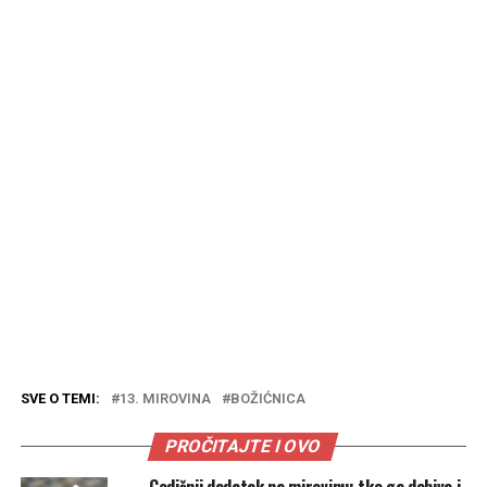
SVE O TEMI:
13. MIROVINA
BOŽIĆNICA
PROČITAJTE I OVO
Godišnji dodatak na mirovinu: tko ga dobiva i