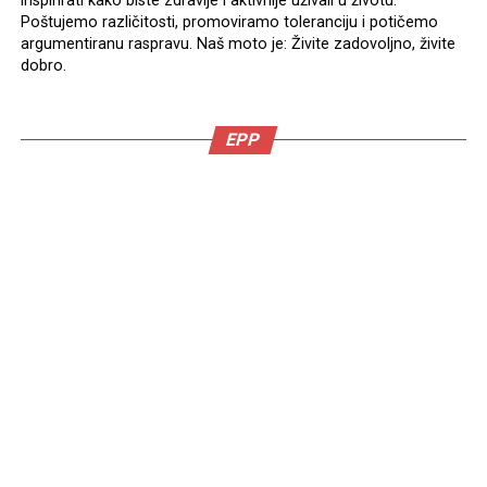
inspirirati kako biste zdravije i aktivnije uživali u životu.
Poštujemo različitosti, promoviramo toleranciju i potičemo
argumentiranu raspravu. Naš moto je: Živite zadovoljno, živite
dobro.
EPP