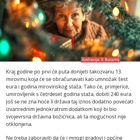
ilustracija: S. Bura/mj
Kraj godine po prvi će puta donijeti takozvanu 13.
mirovinu koja će se obračunavati kao umnožak šest
eura i godina mirovinskog staža. Tako će, primjerice,
umirovljenik s četrdeset godina staža, dobiti 240 eura.
Još se ne zna hoće li država taj iznos dodatno povećati
izvanrednim jednokratnim dodatkom koji bi bio
svojevrsna državna božićnica, ali ta mogućnost nije
otklonjena.
Ne treba zaboraviti da će i mnogi gradovi i općine