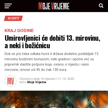
VIJESTI
KRAJ GODINE
Umirovljenici će dobiti 13. mirovinu,
a neki i božićnicu
Dok se još čeka odluka hoće li država dodatno podebljati 13.
mirovinu božićnim bonusom, neki gradovi i općine već su
pripremili vlastite potpore koje, ovisno o mjestu i visini
mirovine, iznose od 45 do čak 130 eura.
Objavljeno
prije 10 mjeseci
|
11. 10. 2025.
Autor
Moje Vrijeme