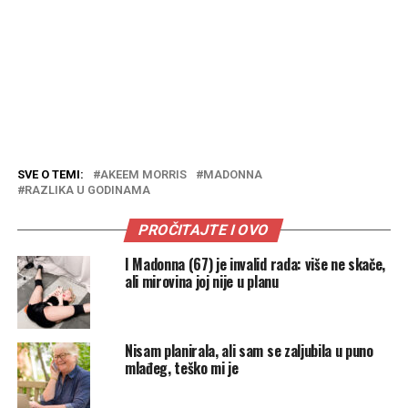
SVE O TEMI:
AKEEM MORRIS
MADONNA
RAZLIKA U GODINAMA
PROČITAJTE I OVO
I Madonna (67) je invalid rada: više ne skače,
ali mirovina joj nije u planu
Nisam planirala, ali sam se zaljubila u puno
mlađeg, teško mi je