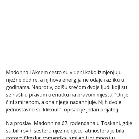
Madonna i Akeem često su viđeni kako izmjenjuju
nježne dodire, a njihova energija ne odaje razliku u
godinama. Naprotiv, odišu srećom dvoje ljudi koji su
se našli u pravom trenutku na pravom mjestu. “On je
čini smirenom, a ona njega nadahnjuje. Njih dvoje
jednostavno su kliknuli”, opisao je jedan prijatelj.
Na proslavi Madonnina 67. rođendana u Toskani, gdje
su bili i svih šestero njezine djece, atmosfera je bila
gotovo filmska: romantika, smijeh i intimnost u