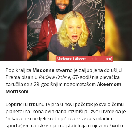
Madonna i Akeem (scr: Insagram)
Pop kraljica
Madonna
stvarno je zaljubljena do ušiju!
Prema pisanju
Radara Online
, 67-godišnja pjevačica
zaručila se s 29-godišnjim nogometašem
Akeemom
Morrisom
.
Leptirići u trbuhu i vjera u novi početak je sve o čemu
planetarna ikona ovih dana razmišlja. Izvori tvrde da je
“nikada nisu vidjeli sretniju” i da je veza s mladim
sportašem najiskrenija i najstabilnija u njezinu životu.