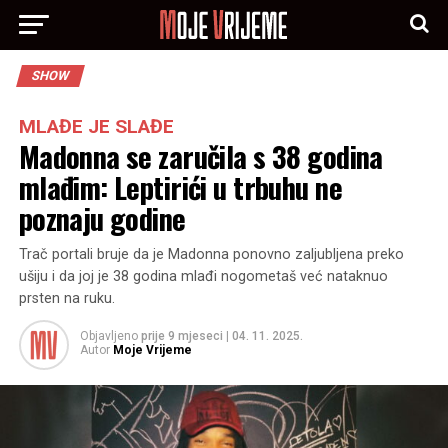
SHOW
MLAĐE JE SLAĐE
Madonna se zaručila s 38 godina
mlađim: Leptirići u trbuhu ne
poznaju godine
Trač portali bruje da je Madonna ponovno zaljubljena preko
ušiju i da joj je 38 godina mlađi nogometaš već nataknuo
prsten na ruku.
Objavljeno
prije 9 mjeseci
|
04. 11. 2025.
Autor
Moje Vrijeme