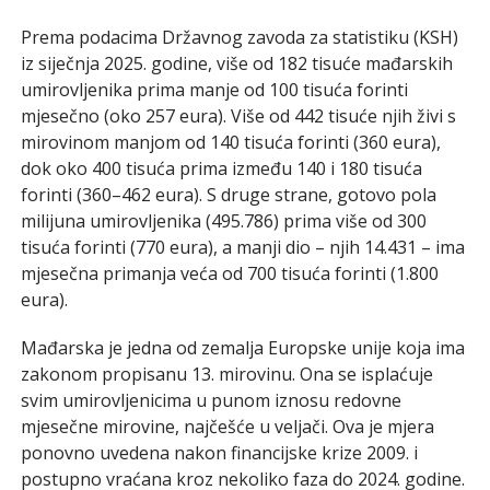
Prema podacima Državnog zavoda za statistiku (KSH)
iz siječnja 2025. godine, više od 182 tisuće mađarskih
umirovljenika prima manje od 100 tisuća forinti
mjesečno (oko 257 eura). Više od 442 tisuće njih živi s
mirovinom manjom od 140 tisuća forinti (360 eura),
dok oko 400 tisuća prima između 140 i 180 tisuća
forinti (360–462 eura). S druge strane, gotovo pola
milijuna umirovljenika (495.786) prima više od 300
tisuća forinti (770 eura), a manji dio – njih 14.431 – ima
mjesečna primanja veća od 700 tisuća forinti (1.800
eura).
Mađarska je jedna od zemalja Europske unije koja ima
zakonom propisanu 13. mirovinu. Ona se isplaćuje
svim umirovljenicima u punom iznosu redovne
mjesečne mirovine, najčešće u veljači. Ova je mjera
ponovno uvedena nakon financijske krize 2009. i
postupno vraćana kroz nekoliko faza do 2024. godine.