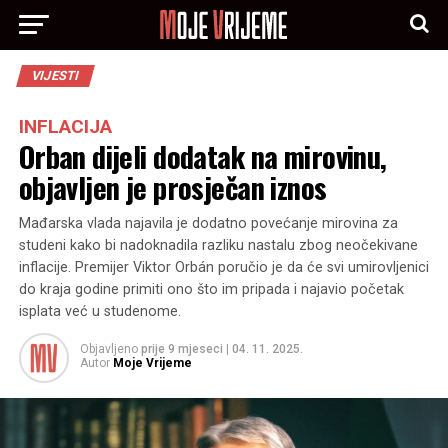
VIJESTI
INFLACIJA
Orban dijeli dodatak na mirovinu,
objavljen je prosječan iznos
Mađarska vlada najavila je dodatno povećanje mirovina za
studeni kako bi nadoknadila razliku nastalu zbog neočekivane
inflacije. Premijer Viktor Orbán poručio je da će svi umirovljenici
do kraja godine primiti ono što im pripada i najavio početak
isplata već u studenome.
Objavljeno
prije 9 mjeseci
|
04. 11. 2025.
Autor
Moje Vrijeme