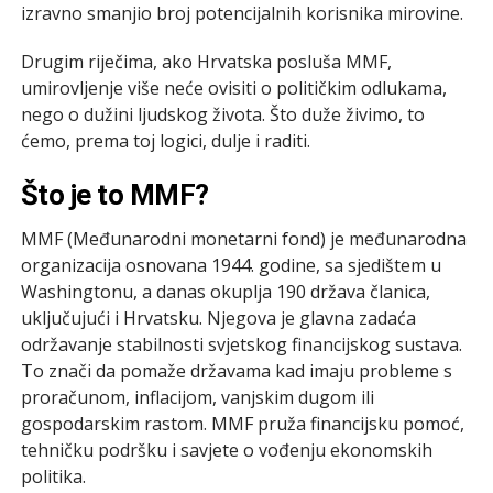
izravno smanjio broj potencijalnih korisnika mirovine.
Drugim riječima, ako Hrvatska posluša MMF,
umirovljenje više neće ovisiti o političkim odlukama,
nego o dužini ljudskog života. Što duže živimo, to
ćemo, prema toj logici, dulje i raditi.
Što je to MMF?
MMF (Međunarodni monetarni fond) je međunarodna
organizacija osnovana 1944. godine, sa sjedištem u
Washingtonu, a danas okuplja 190 država članica,
uključujući i Hrvatsku. Njegova je glavna zadaća
održavanje stabilnosti svjetskog financijskog sustava.
To znači da pomaže državama kad imaju probleme s
proračunom, inflacijom, vanjskim dugom ili
gospodarskim rastom. MMF pruža financijsku pomoć,
tehničku podršku i savjete o vođenju ekonomskih
politika.