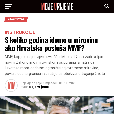
MIROVINA
INSTRUKCIJE
S koliko godina idemo u mirovinu
ako Hrvatska posluša MMF?
MMF, koji je u najnovijem izvješću tek suzdržano zadovoljan
novim Zakonom o mirovinskom osiguranju, smatra da
Hrvatska mora dodatno ograničiti prijevremene mirovine,
povisiti dobnu granicu i vezati je uz očekivano trajanje života.
Objavljeno
prije 9 mjeseci
|
09. 11. 2025.
Autor
Moje Vrijeme