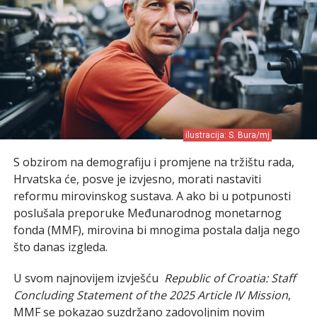
ilustracija: S. Bura/mj
S obzirom na demografiju i promjene na tržištu rada,
Hrvatska će, posve je izvjesno, morati nastaviti
reformu mirovinskog sustava. A ako bi u potpunosti
poslušala preporuke Međunarodnog monetarnog
fonda (MMF), mirovina bi mnogima postala dalja nego
što danas izgleda.
U svom najnovijem izvješću
Republic of Croatia: Staff
Concluding Statement of the 2025 Article IV Mission
,
MMF se pokazao suzdržano zadovoljnim novim