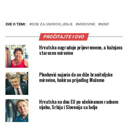
SVE O TEMI:
DOB ZA UMIROVLJENJE
MIROVINE
MMF
PROČITAJTE I OVO
Hrvatska nagrađuje prijevremene, a kažnjava
starosne mirovine
Plenković najavio da on diže braniteljske
mirovine, hakirao prijedlog Možemo
Hrvatska na dnu EU po očekivanom radnom
vijeku, Srbija i Slovenija su bolje
.